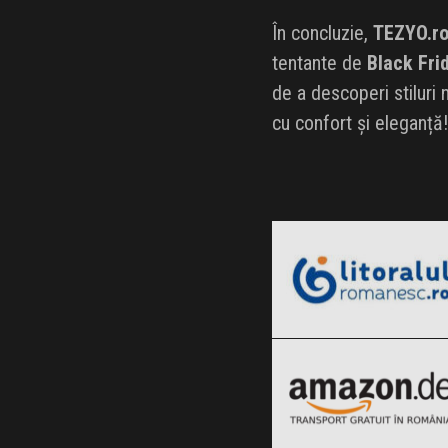
În concluzie,
TEZYO.r
tentante de
Black Fri
de a descoperi stiluri 
cu confort și eleganță!
LitoralulRomanesc.ro
Black Friday 2026
Amazon.de
Clic și Vezi Ofertele!
Black Friday 2026
Vegis.ro