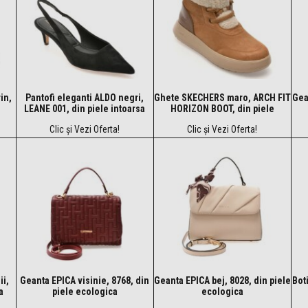
in,
Pantofi eleganti ALDO negri,
Ghete SKECHERS maro, ARCH FIT
Gea
LEANE 001, din piele intoarsa
HORIZON BOOT, din piele
intoarsa
Clic și Vezi Oferta!
Clic și Vezi Oferta!
ii,
Geanta EPICA visinie, 8768, din
Geanta EPICA bej, 8028, din piele
Bot
a
piele ecologica
ecologica