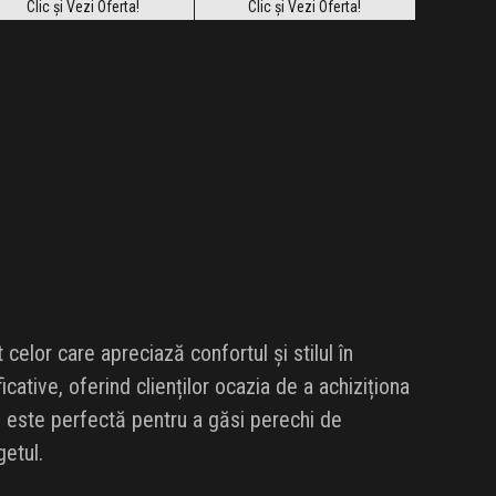
Clic și Vezi Oferta!
Clic și Vezi Oferta!
celor care apreciază confortul și stilul în
cative, oferind clienților ocazia de a achiziționa
e este perfectă pentru a găsi perechi de
getul.