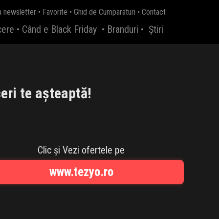
a newsletter
•
Favorite
•
Ghid de Cumparaturi
•
Contact
cere
•
Când e Black Friday
•
Branduri
•
Știri
eri te așteaptă!
Clic și Vezi ofertele pe
www.tezyo.ro