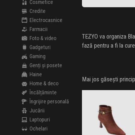
Cosmetice
Credite
Electrocasnice
Farmacii
TEZYO va organiza Blac
Foto & video
fază pentru a fi la cur
Gadgeturi
Gaming
Genți și posete
Haine
Mai jos găsești princi
Home & deco
Încălțăminte
Îngrijire personală
Jucării
Laptopuri
Ochelari