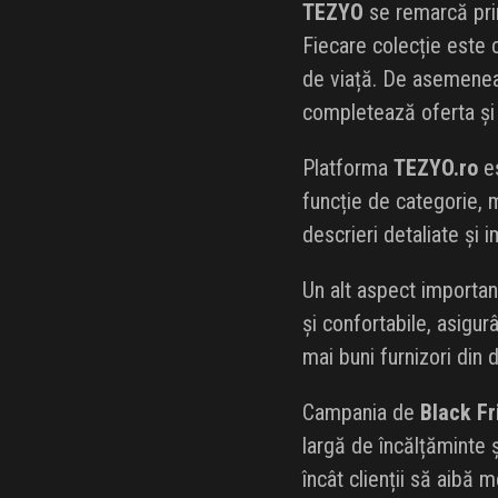
TEZYO
se remarcă prin
Fiecare colecție este c
de viață. De asemenea, 
completează oferta și 
Platforma
TEZYO.ro
es
funcție de categorie, 
descrieri detaliate și i
Un alt aspect importan
și confortabile, asigu
mai buni furnizori din 
Campania de
Black Fr
largă de încălțăminte 
încât clienții să aibă 