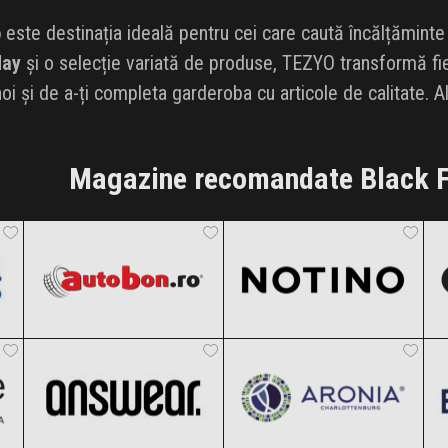
o
este destinația ideală pentru cei care caută încălțăminte
day
și o selecție variată de produse, TEZYO transformă fi
noi și de a-ți completa garderoba cu articole de calitate. 
Magazine recomandate Black F
Autobon
Notino
Black Friday 2026
Black Friday 2026
ANSWEAR.
Aronia Charlottenburg
Clic și Vezi Ofertele!
Clic și Vezi Ofertele!
Black Friday 2026
Black Friday 2026
Temu
Carturesti