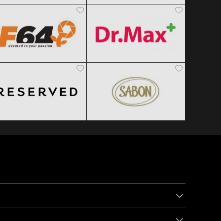
Clic și Vezi Ofertele!
Clic și Vezi Ofertele!
Black Friday 2026
Black Friday 2026
Reserved
SABON
Clic și Vezi Ofertele!
Clic și Vezi Ofertele!
Black Friday 2026
Black Friday 2026
Clic și Vezi Ofertele!
Clic și Vezi Ofertele!
ntru a fi la curent cu noutățile!
Abonează-te la newsletter
!