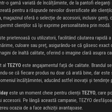
tr-o gamă variată de încălțăminte, de la pantofi eleganți ș
reată pentru a răspunde nevoilor diversificate ale clienților
magazinul oferă o selecție de accesorii, inclusiv genți, cur
permit clienților să își exprime personalitatea prin modă.
te prietenoasă cu utilizatorii, facilitând căutarea rapidă a 
mărime, culoare sau preț, asigurându-se că găsesc exact ce
magini de înaltă calitate, oferind o imagine clară asupra cara
t al
TEZYO
este angajamentul față de calitate. Brandul se
rându-se că fiecare produs nu doar că arată bine, dar este
domeniul încălțămintei, aducând astfel inovații și tendințe
iday
este un moment cheie pentru clienții
TEZYO
, care p
și accesorii. Pe lângă această campanie, TEZYO desfășoară
mereu ocazia de a face achiziții avantajoase.