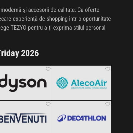
 modernă și accesorii de calitate. Cu oferte
ecare experiență de shopping într-o oportunitate
Alege TEZYO pentru a-ți exprima stilul personal
riday 2026
Dyson
AlecoAir
Black Friday 2026
Black Friday 2026
Benvenuti
Decathlon
Clic și Vezi Ofertele!
Clic și Vezi Ofertele!
Black Friday 2026
Black Friday 2026
F64
Dr.Max