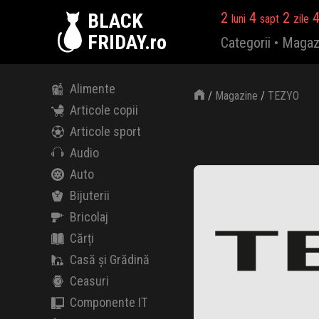
BLACK
2
4
2
luni
sapt
zile
FRIDAY.ro
Categorii
•
Magaz
Alimente
/
Magazine
/
TEZYO
Articole copii
Articole sport
Audio
Auto
Bijuterii
Bricolaj
Cărți
Casă și Grădină
Ceasuri
Componente IT