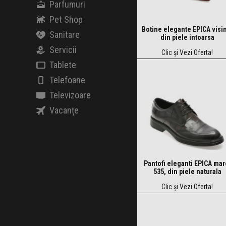
Parfumuri
Pet Shop
Botine elegante EPICA visin
Sanitare
din piele intoarsa
Servicii
Clic și Vezi Oferta!
Tablete
Telefoane
Televizoare
Vacanțe
Pantofi eleganti EPICA mar
535, din piele naturala
Clic și Vezi Oferta!