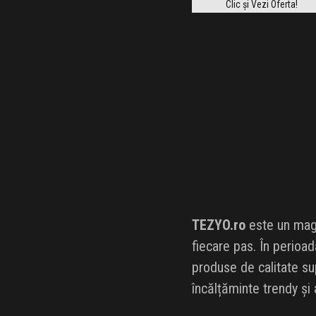
Clic și Vezi Oferta!
TEZYO.ro
este un magaz
fiecare pas. În perioa
produse de calitate su
încălțăminte trendy și