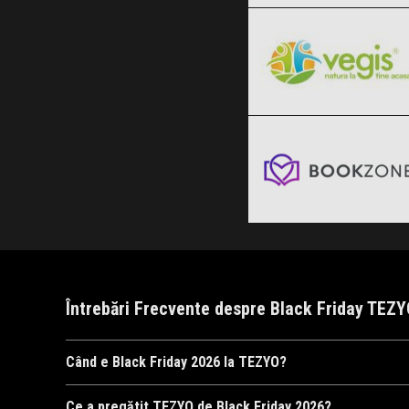
Clic și Vezi Ofertele!
Black Friday 2026
Bookzone
Clic și Vezi Ofertele!
Black Friday 2026
Clic și Vezi Ofertele!
Întrebări Frecvente despre Black Friday TEZ
Când e Black Friday 2026 la TEZYO?
TEZYO
va organiza Black Friday 2026, probabil în perioada 6 
Ce a pregătit TEZYO de Black Friday 2026?