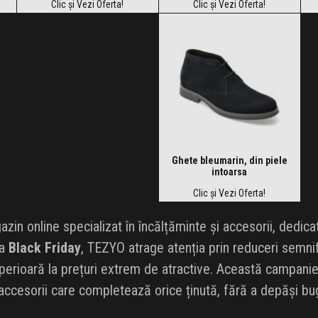
Clic și Vezi Oferta!
Clic și Vezi Oferta!
Ghete bleumarin, din piele
intoarsa
Clic și Vezi Oferta!
in online specializat în încălțăminte și accesorii, dedicat 
da
Black Friday
, TEZYO atrage atenția prin reduceri semnifi
perioară la prețuri extrem de atractive. Această campani
 accesorii care completează orice ținută, fără a depăși bu