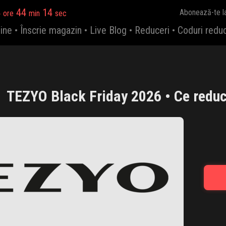
4
44
13
Abonează-te l
ore
min
sec
ine
•
Înscrie magazin
•
Live Blog
•
Reduceri
•
Coduri redu
TEZYO Black Friday 2026 • Ce reduc