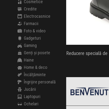
Cosmetice
Credite
Electrocasnice
Farmacii
Foto & video
Gadgeturi
Gaming
Genți și posete
Reducere specială de B
Haine
Home & deco
Încălțăminte
Benvenuti
Black Friday 2026
Îngrijire personală
Jucării
Laptopuri
Ochelari
CCC
Clic și Vezi Ofertele!
Black Friday 2026