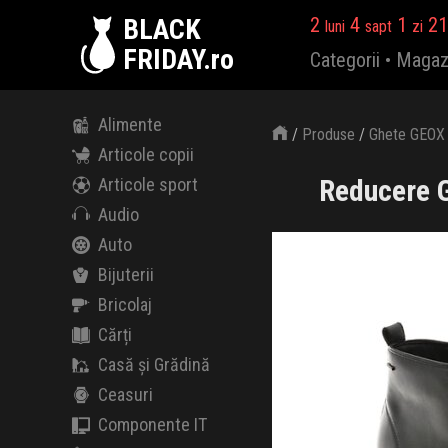
BLACK
2
4
1
21
luni
sapt
zi
FRIDAY.ro
Categorii
•
Magaz
Alimente
/
Produse
/
Ghete GEOX n
Articole copii
Reducere G
Articole sport
Audio
Auto
Bijuterii
Bricolaj
Cărți
Casă și Grădină
Ceasuri
Componente IT