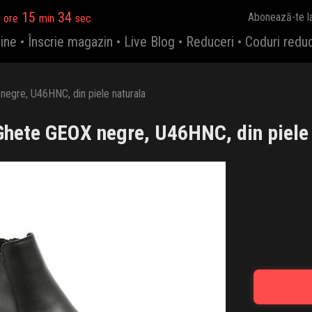
15
33
Abonează-te l
ore
min
sec
ine
•
Înscrie magazin
•
Live Blog
•
Reduceri
•
Coduri redu
egre, U46HNC, din piele naturala
hete GEOX negre, U46HNC, din piele 