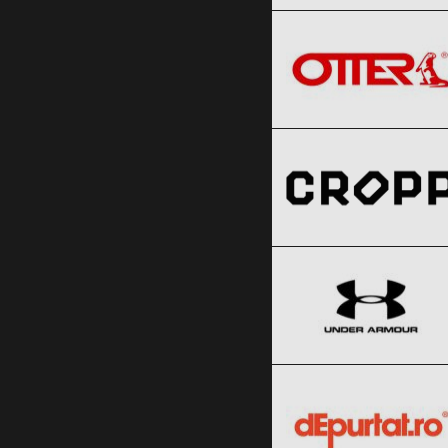
OTTER
Clic și Vezi Ofertele!
Black Friday 2026
Cropp
Clic și Vezi Ofertele!
Black Friday 2026
Under Armour
Clic și Vezi Ofertele!
Black Friday 2026
dEpurtat
Clic și Vezi Ofertele!
Black Friday 2026