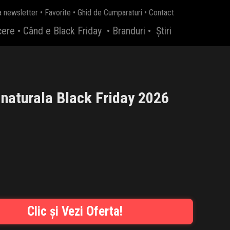
a newsletter
•
Favorite
•
Ghid de Cumparaturi
•
Contact
cere
•
Când e Black Friday
•
Branduri
•
Știri
naturala Black Friday 2026
Clic și Vezi Oferta!