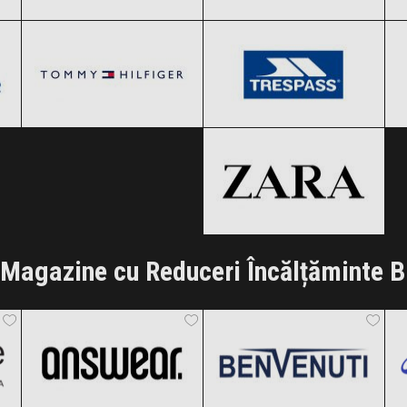
Tommy Hilfiger
Trespass
Clic și Vezi Ofertele!
Clic și Vezi Ofertele!
Black Friday 2026
Black Friday 2026
ZARA
Clic și Vezi Ofertele!
Clic și Vezi Ofertele!
Black Friday 2026
Clic și Vezi Ofertele!
Magazine cu Reduceri Încălțăminte B
ANSWEAR.
Benvenuti
Black Friday 2026
Black Friday 2026