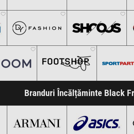
DyFashion
SHOOOS
Clic și Vezi Ofertele!
Clic și Vezi Ofertele!
Black Friday 2026
Black Friday 2026
Joom
Footshop
Sportpartne
Clic și Vezi Ofertele!
Clic și Vezi Ofertele!
k Friday 2026
Black Friday 2026
Black Friday
i Vezi Ofertele!
Clic și Vezi Ofertele!
Clic și Vezi Of
Branduri Încălțăminte Black F
Armani
ASICS
Black Friday 2026
Black Friday 2026