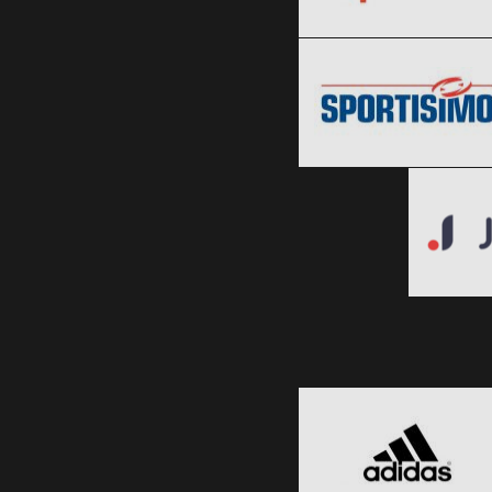
Sportisimo
Clic și Vezi Ofertele!
Black Friday 2026
Clic și Vezi Ofertele!
Blac
Clic ș
adidas
Black Friday 2026