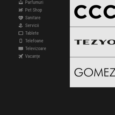
Parfumuri
Pet Shop
Sanitare
TEZYO
Servicii
Clic și Vezi Ofertele!
Black Friday 2026
Tablete
Telefoane
Televizoare
Gomez
Vacanțe
Clic și Vezi Ofertele!
Black Friday 2026
Clic și Vezi Ofertele!