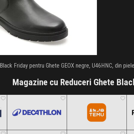
lack Friday pentru Ghete GEOX negre, U46HNC, din piele n
Magazine cu Reduceri Ghete Blac
Decathlon
Temu
Black Friday 2026
Black Friday 2026
Cropp
Gryxx
Clic și Vezi Ofertele!
Clic și Vezi Ofertele!
Black Friday 2026
Black Friday 2026