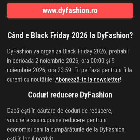
INFLUENCER SQUAD
www.dyfashion.ro
BRANDURI
Când e Black Friday 2026 la
DyFashion
?
IDEI DE CADOURI
DyFashion va organiza Black Friday 2026, probabil
ȘTIRI
în perioada 2 noiembrie 2026, ora 00:00 și 9
noiembrie 2026, ora 23:59. Fii pe fază pentru a fi la
FAVORITE
curent cu noutățile!
Abonează-te la newsletter
!
Coduri reducere
DyFashion
Dacă ești în căutare de coduri de reducere,
vouchere sau cupoane reducere pentru a
economisi bani la cumpărăturile de la DyFashion,
ești în locul potrivit.