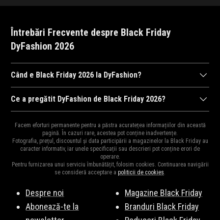
Întrebări Frecvente despre Black Friday
DyFashion 2026
Când e Black Friday 2026 la DyFashion?
DyFashion
va organiza Black Friday 2026, probabil în perioada 2
Ce a pregătit DyFashion de Black Friday 2026?
noiembrie 2026, ora 00:00 și 9 noiembrie 2026, ora 23:59. Fii pe
Ca în fiecare an,
DyFashion
ne surprinde cu cele mai mari
fază pentru a fi la curent cu noutățile!
Abonează-te la
Facem eforturi permanente pentru a păstra acuratețea informațiilor din această
reduceri din an la mii de produse.
Vezi Aici
o parte din produsele
pagină. În cazuri rare, acestea pot conține inadvertențe.
newsletter
!
Fotografia, prețul, discountul și data participării a magazinelor la Black Friday au
vedetă. Fiți pe fază, vă vom ține la curent cu surprizele
caracter informativ, iar unele specificații sau descrieri pot conține erori de
operare.
DyFashion de Black Friday 2026.
Pentru furnizarea unui serviciu îmbunătățit, folosim cookies. Continuarea navigării
se consideră acceptare a
politicii de cookies
.
Despre noi
Magazine Black Friday
Abonează-te la
Branduri Black Friday