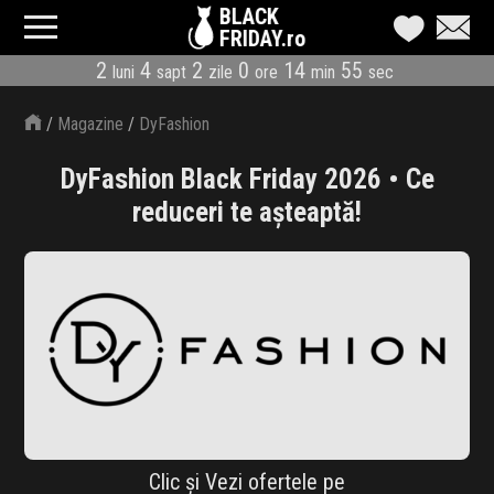
BLACK
FRIDAY.ro
2
4
2
0
14
55
luni
sapt
zile
ore
min
sec
CATEGORII
/
Magazine
/
DyFashion
MAGAZINE
DyFashion Black Friday 2026 • Ce
ÎNSCRIE MAGAZIN
reduceri te așteaptă!
LIVE BLOG
REDUCERI
CODURI REDUCERE
CÂND E BLACK FRIDAY
ABONARE NEWSLETTER
Clic și Vezi ofertele pe