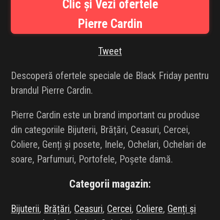
Clic și Vezi ofertele
INFLUENCER SQUAD
Pierre Cardin
BRANDURI
Tweet
IDEI DE CADOURI
Descoperă ofertele speciale de Black Friday pentru
ȘTIRI
brandul Pierre Cardin.
FAVORITE
Pierre Cardin este un brand important cu produse
din categoriile Bijuterii, Brățări, Ceasuri, Cercei,
Coliere, Genți și posete, Inele, Ochelari, Ochelari de
soare, Parfumuri, Portofele, Poșete damă.
Categorii magazin:
Bijuterii
,
Brățări
,
Ceasuri
,
Cercei
,
Coliere
,
Genți și