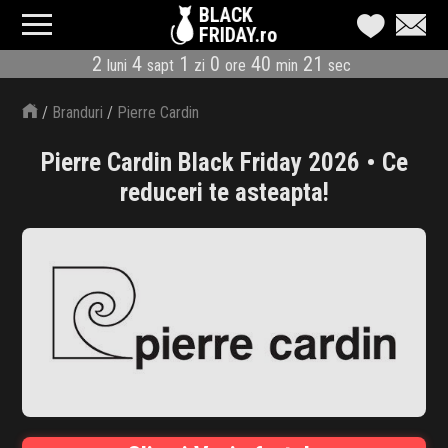
BLACK
FRIDAY.ro
2
4
1
0
40
20
luni
sapt
zi
ore
min
sec
CATEGORII
/
Branduri
/
Pierre Cardin
MAGAZINE
Pierre Cardin Black Friday 2026 • Ce
ÎNSCRIE MAGAZIN
reduceri te asteapta!
LIVE BLOG
REDUCERI
CODURI REDUCERE
CÂND E BLACK FRIDAY
ABONARE NEWSLETTER