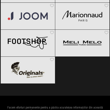
Joom
Black Friday 2026
Marionnaud
Black Friday 2026
Footshop
Black Friday 2026
Meli Melo
Black Friday 2026
Originals
Black Friday 2026
Facem eforturi permanente pentru a păstra acuratețea informațiilor din această