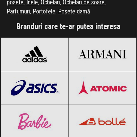
posete
,
Inele
,
Ochelari
,
Ochelari de soare
,
Parfumuri
,
Portofele
,
Poșete damă
Branduri care te-ar putea interesa
adidas
Black Friday 2026
Armani
Black Friday 2026
ASICS
Black Friday 2026
Atomic
Black Friday 2026
Barbie
Black Friday 2026
Bolle
Black Friday 2026
BVLGARI
Black Friday 2026
Calvin Klein
Black Friday 2026