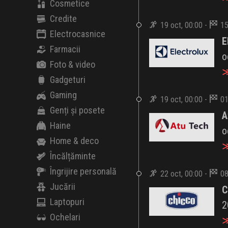
Cosmetice
Credite
19 oct, 00:00 -
15
Electrocasnice
E
Farmacii
o
Foto & video
≫
Gadgeturi
Gaming
19 oct, 00:00 -
01
Genți și posete
A
Haine
o
Home & deco
≫
Încălțăminte
Îngrijire personală
22 oct, 00:00 -
08
Jucării
C
Laptopuri
2
Ochelari
≫