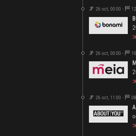
26 oct, 00:00 -
12
B
2
≫
26 oct, 00:00 -
10
M
2
≫
26 oct, 11:00 -
08
A
o
≫