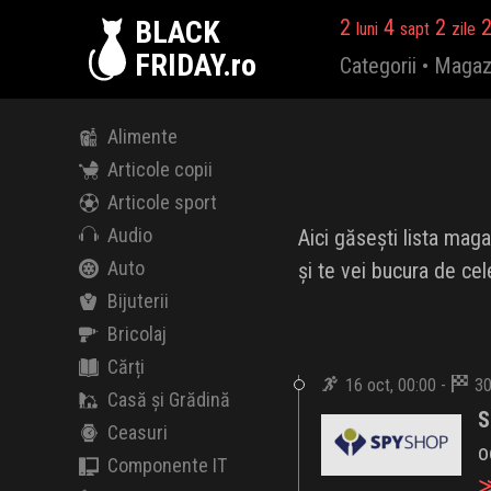
BLACK
2
4
2
luni
sapt
zile
FRIDAY.ro
Categorii
•
Magaz
Alimente
Articole copii
Articole sport
Audio
Aici găsești lista maga
Auto
și te vei bucura de ce
Bijuterii
Bricolaj
Cărți
16 oct, 00:00 -
30
Casă și Grădină
S
Ceasuri
o
Componente IT
≫