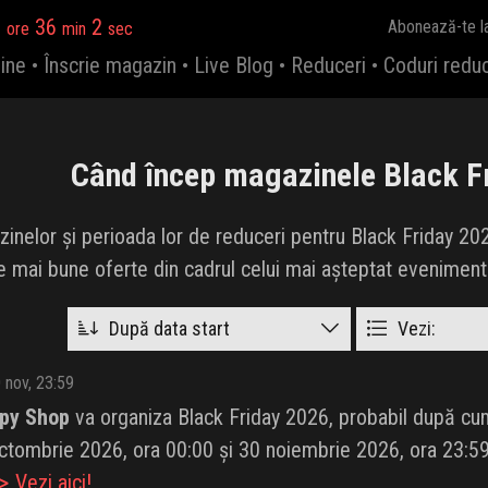
2
36
1
Abonează-te l
ore
min
sec
ine
•
Înscrie magazin
•
Live Blog
•
Reduceri
•
Coduri redu
Când încep magazinele Black F
zinelor și perioada lor de reduceri pentru Black Friday 2026.
le mai bune oferte din cadrul celui mai așteptat eveniment
După data start
Vezi:
 nov, 23:59
py Shop
va organiza Black Friday 2026, probabil după cum a
ctombrie 2026, ora 00:00 și 30 noiembrie 2026, ora 23:59
 Vezi aici!