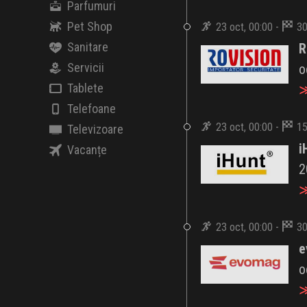
Parfumuri
Pet Shop
23 oct, 00:00 -
30
Sanitare
R
Servicii
o
Tablete
≫
Telefoane
23 oct, 00:00 -
15
Televizoare
i
Vacanțe
2
≫
23 oct, 00:00 -
30
e
o
≫