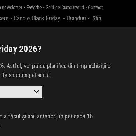
a newsletter
•
Favorite
•
Ghid de Cumparaturi
•
Contact
cere
•
Când e Black Friday
•
Branduri
•
Știri
riday 2026?
 Astfel, vei putea planifica din timp achizițiile
 de shopping al anului.
 făcut și anii anteriori, în perioada 16
.