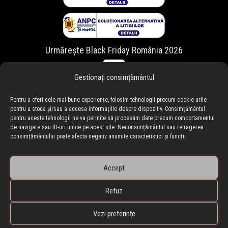
Urmărește Black Friday România 2026
Gestionați consimțământul
Pentru a oferi cele mai bune experiențe, folosim tehnologii precum cookie-urile
pentru a stoca și/sau a accesa informațiile despre dispozitiv. Consimțământul
pentru aceste tehnologii ne va permite să procesăm date precum comportamentul
de navigare sau ID-uri unice pe acest site. Neconsimțământul sau retragerea
consimțământului poate afecta negativ anumite caracteristici și funcții.
Accept
Refuz
🇷🇴 blackfriday.ro
•
🇧🇬 blackfriday.bg
BLACKFRIDAY.ro • Black Friday Romania ® Copyright © 2010-
Vezi preferințe
2026