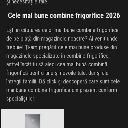
și necesitățile tale.
INFLUENCER SQUAD
Cele mai bune combine frigorifice 2026
BRANDURI
Ești în căutarea celor mai bune combine frigorifice
IDEI DE CADOURI
de pe piață din magazinele noastre? Ai venit unde
trebuie! Ți-am pregătit cele mai bune produse din
ȘTIRI
magazinele specializate în combine frigorifice,
astfel încât tu să alegi cea mai bună combină
FAVORITE
frigorifică pentru tine și nevoile tale, dar și ale
întregii familii. Dă click și descoperă care sunt cele
mai bune combine frigorifice din prezent conform
specialiștilor: