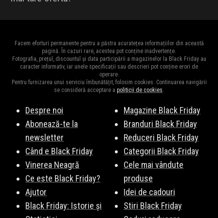
Facem eforturi permanente pentru a păstra acuratețea informațiilor din această
pagină. În cazuri rare, acestea pot conține inadvertențe.
Fotografia, prețul, discountul și data participării a magazinelor la Black Friday au
caracter informativ, iar unele specificații sau descrieri pot conține erori de
operare.
Pentru furnizarea unui serviciu îmbunătățit, folosim cookies. Continuarea navigării
se consideră acceptare a
politicii de cookies
.
Despre noi
Magazine Black Friday
Abonează-te la
Branduri Black Friday
newsletter
Reduceri Black Friday
Când e Black Friday
Categorii Black Friday
Vinerea Neagră
Cele mai vândute
Ce este Black Friday?
produse
Ajutor
Idei de cadouri
Black Friday: Istorie și
Stiri Black Friday