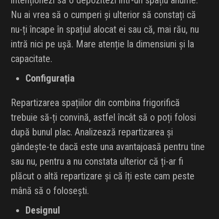
intenționezi să o depozitezi într-un spațiu anume.
Nu ai vrea să o cumperi și ulterior să constați că
nu-ți încape în spațiul alocat ei sau că, mai rău, nu
intră nici pe ușă. Mare atenție la dimensiuni și la
capacitate.
Configurația
Repartizarea spațiilor din combina frigorifică
trebuie să-ți convină, astfel încât să o poți folosi
după bunul plac. Analizează repartizarea și
gândește-te dacă este una avantajoasă pentru tine
sau nu, pentru a nu constata ulterior că ți-ar fi
plăcut o altă repartizare și că îți este cam peste
mână să o folosești.
Designul