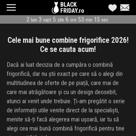
BLACK
FRIDAY.ro
2
3
5
6
53
15
luni
sapt
zile
ore
min
sec
CATEGORII
MAGAZINE
Cele mai bune combine frigorifice 2026!
Ce se cauta acum!
ÎNSCRIE MAGAZIN
Dacă ai luat decizia de a cumpăra o combină
LIVE BLOG
frigorifică, dar nu știi exact pe care să o alegi din
multitudinea de oferte de pe piață, care mai de
REDUCERI
care mai atrăgătoare și cu un design deosebit,
CODURI REDUCERE
atunci ai venit unde trebuie. Ți-am pregătit o serie
de informații utile venite direct de la specialiști,
CÂND E BLACK FRIDAY
menite să-ți facă alegerea mai ușoară, iar tu să
alegi cea mai bună combină frigorifică pentru tine
ABONARE NEWSLETTER