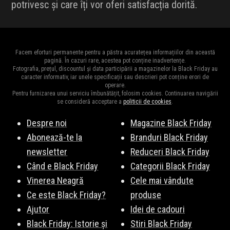
potrivesc și care îți vor oferi satisfacția dorită.
Facem eforturi permanente pentru a păstra acuratețea informațiilor din această
pagină. În cazuri rare, acestea pot conține inadvertențe.
Fotografia, prețul, discountul și data participării a magazinelor la Black Friday au
caracter informativ, iar unele specificații sau descrieri pot conține erori de
operare.
Pentru furnizarea unui serviciu îmbunătățit, folosim cookies. Continuarea navigării
se consideră acceptare a
politicii de cookies
.
Despre noi
Magazine Black Friday
Abonează-te la
Branduri Black Friday
newsletter
Reduceri Black Friday
Când e Black Friday
Categorii Black Friday
Vinerea Neagră
Cele mai vândute
Ce este Black Friday?
produse
Ajutor
Idei de cadouri
Black Friday: Istorie și
Stiri Black Friday