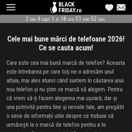
BLACK
FRIDAY.ro
2
4
1
18
51
51
luni
sapt
zi
ore
min
sec
CATEGORII
MAGAZINE
Cele mai bune mărci de telefoane 2026!
Ce se cauta acum!
ÎNSCRIE MAGAZIN
Care este cea mai bună marcă de telefon? Aceasta
LIVE BLOG
este întrebarea pe care toți ne-o adresăm unul
altuia, mai ales atunci când suntem în căutarea unui
REDUCERI
nou telefon și nu știm ce marcă să alegem. Pentru
CODURI REDUCERE
că vrem să-ți facem alegerea mai ușoară, dar și
una potrivită pentru tine și nevoile tale, am pregătit
CÂND E BLACK FRIDAY
o serie de informații utile despre ce trebuie să
urmărești la o marcă de telefon pentru a te
ABONARE NEWSLETTER