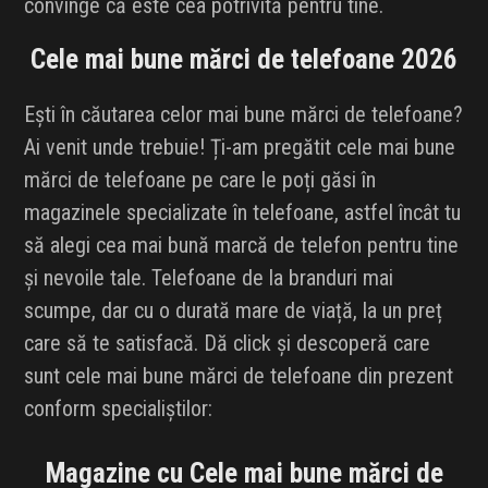
convinge că este cea potrivită pentru tine.
INFLUENCER SQUAD
Cele mai bune mărci de telefoane 2026
BRANDURI
Ești în căutarea celor mai bune mărci de telefoane?
IDEI DE CADOURI
Ai venit unde trebuie! Ți-am pregătit cele mai bune
mărci de telefoane pe care le poți găsi în
ȘTIRI
magazinele specializate în telefoane, astfel încât tu
să alegi cea mai bună marcă de telefon pentru tine
FAVORITE
și nevoile tale. Telefoane de la branduri mai
scumpe, dar cu o durată mare de viață, la un preț
care să te satisfacă. Dă click și descoperă care
sunt cele mai bune mărci de telefoane din prezent
conform specialiștilor:
Magazine cu Cele mai bune mărci de