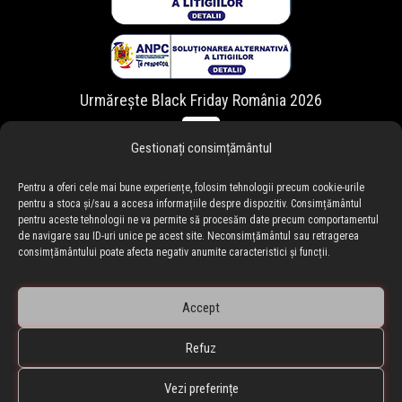
Urmărește Black Friday România 2026
Gestionați consimțământul
Pentru a oferi cele mai bune experiențe, folosim tehnologii precum cookie-urile
pentru a stoca și/sau a accesa informațiile despre dispozitiv. Consimțământul
pentru aceste tehnologii ne va permite să procesăm date precum comportamentul
de navigare sau ID-uri unice pe acest site. Neconsimțământul sau retragerea
consimțământului poate afecta negativ anumite caracteristici și funcții.
Accept
Refuz
🇷🇴 blackfriday.ro
•
🇧🇬 blackfriday.bg
BLACKFRIDAY.ro • Black Friday Romania ® Copyright © 2010-
Vezi preferințe
2026