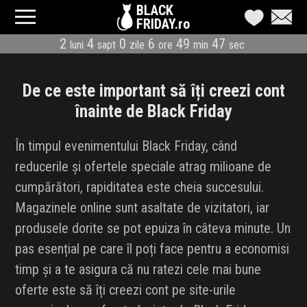
BLACK
FRIDAY.ro
2
4
0
6
49
47
luni
sapt
zile
ore
min
sec
CATEGORII
MAGAZINE
De ce este important să îți creezi cont
înainte de Black Friday
ÎNSCRIE MAGAZIN
În timpul evenimentului Black Friday, când
LIVE BLOG
reducerile și ofertele speciale atrag milioane de
cumpărători, rapiditatea este cheia succesului.
REDUCERI
Magazinele online sunt asaltate de vizitatori, iar
CODURI REDUCERE
produsele dorite se pot epuiza în câteva minute. Un
pas esențial pe care îl poți face pentru a economisi
CÂND E BLACK FRIDAY
timp și a te asigura că nu ratezi cele mai bune
oferte este să îți creezi cont pe site-urile
ABONARE NEWSLETTER