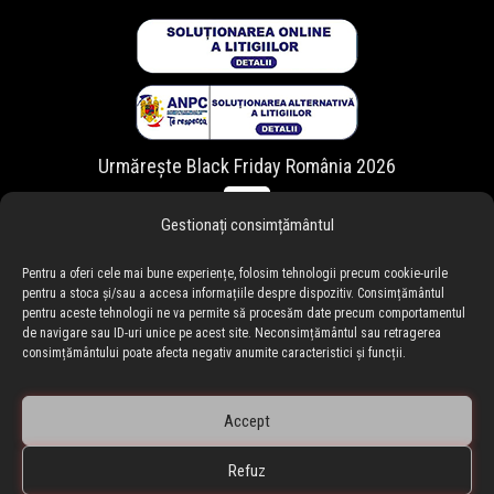
Urmărește Black Friday România 2026
Gestionați consimțământul
Pentru a oferi cele mai bune experiențe, folosim tehnologii precum cookie-urile
pentru a stoca și/sau a accesa informațiile despre dispozitiv. Consimțământul
pentru aceste tehnologii ne va permite să procesăm date precum comportamentul
de navigare sau ID-uri unice pe acest site. Neconsimțământul sau retragerea
consimțământului poate afecta negativ anumite caracteristici și funcții.
Accept
Refuz
🇷🇴 blackfriday.ro
•
🇧🇬 blackfriday.bg