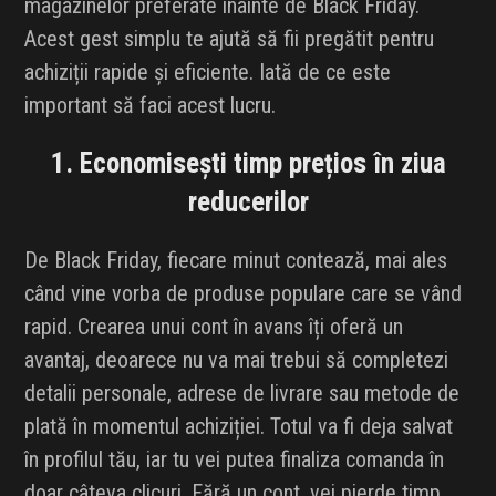
magazinelor preferate înainte de Black Friday.
INFLUENCER SQUAD
Acest gest simplu te ajută să fii pregătit pentru
achiziții rapide și eficiente. Iată de ce este
BRANDURI
important să faci acest lucru.
IDEI DE CADOURI
1. Economisești timp prețios în ziua
ȘTIRI
reducerilor
FAVORITE
De Black Friday, fiecare minut contează, mai ales
când vine vorba de produse populare care se vând
rapid. Crearea unui cont în avans îți oferă un
avantaj, deoarece nu va mai trebui să completezi
detalii personale, adrese de livrare sau metode de
plată în momentul achiziției. Totul va fi deja salvat
în profilul tău, iar tu vei putea finaliza comanda în
doar câteva clicuri. Fără un cont, vei pierde timp