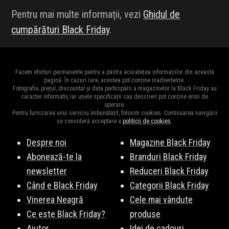
Pentru mai multe informații, vezi
Ghidul de
cumpărături Black Friday
.
Facem eforturi permanente pentru a păstra acuratețea informațiilor din această
pagină. În cazuri rare, acestea pot conține inadvertențe.
Fotografia, prețul, discountul și data participării a magazinelor la Black Friday au
caracter informativ, iar unele specificații sau descrieri pot conține erori de
operare.
Pentru furnizarea unui serviciu îmbunătățit, folosim cookies. Continuarea navigării
se consideră acceptare a
politicii de cookies
.
Despre noi
Magazine Black Friday
Abonează-te la
Branduri Black Friday
newsletter
Reduceri Black Friday
Când e Black Friday
Categorii Black Friday
Vinerea Neagră
Cele mai vândute
Ce este Black Friday?
produse
Ajutor
Idei de cadouri