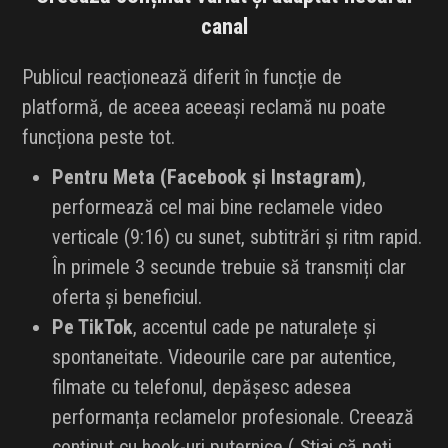
canal
INFLUENCER SQUAD
Publicul reacționează diferit în funcție de
BRANDURI
platformă, de aceea aceeași reclamă nu poate
IDEI DE CADOURI
funcționa peste tot.
Pentru Meta (Facebook și Instagram)
ȘTIRI
,
performează cel mai bine reclamele video
FAVORITE
verticale (9:16) cu sunet, subtitrări și ritm rapid.
În primele 3 secunde trebuie să transmiți clar
oferta și beneficiul.
Pe TikTok
, accentul cade pe naturalețe și
spontaneitate. Videourile care par autentice,
filmate cu telefonul, depășesc adesea
performanța reclamelor profesionale. Creează
conținut cu hook-uri puternice („Știai că poți