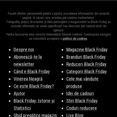
Facem eforturi permanente pentru a păstra acuratețea informațiilor din această
pagină. În cazuri rare, acestea pot conține inadvertențe.
Fotografia, prețul, discountul și data participării a magazinelor la Black Friday au
caracter informativ, iar unele specificații sau descrieri pot conține erori de
operare.
Pentru furnizarea unui serviciu îmbunătățit, folosim cookies. Continuarea navigării
se consideră acceptare a
politicii de cookies
.
Despre noi
Magazine Black Friday
Abonează-te la
Branduri Black Friday
newsletter
Reduceri Black Friday
Când e Black Friday
Categorii Black Friday
Vinerea Neagră
Cele mai vândute
Ce este Black Friday?
produse
Ajutor
Idei de cadouri
Black Friday: Istorie și
Stiri Black Friday
Statistici
Coduri reducere
Ghid pregătire magazin
Live Blog