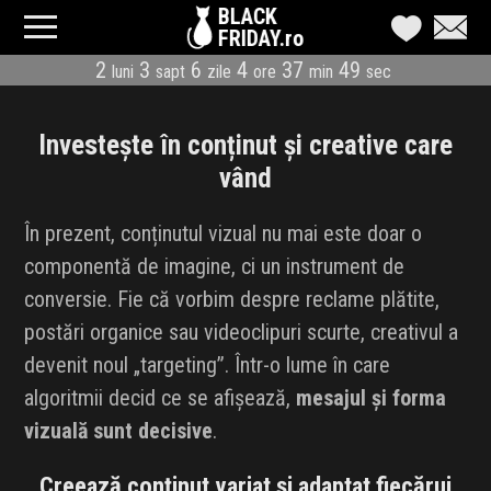
BLACK
FRIDAY.ro
2
3
6
4
37
48
luni
sapt
zile
ore
min
sec
CATEGORII
MAGAZINE
Investește în conținut și creative care
vând
ÎNSCRIE MAGAZIN
În prezent, conținutul vizual nu mai este doar o
LIVE BLOG
componentă de imagine, ci un instrument de
conversie. Fie că vorbim despre reclame plătite,
REDUCERI
postări organice sau videoclipuri scurte, creativul a
CODURI REDUCERE
devenit noul „targeting”. Într-o lume în care
algoritmii decid ce se afișează,
mesajul și forma
CÂND E BLACK FRIDAY
vizuală sunt decisive
.
ABONARE NEWSLETTER
Creează conținut variat și adaptat fiecărui