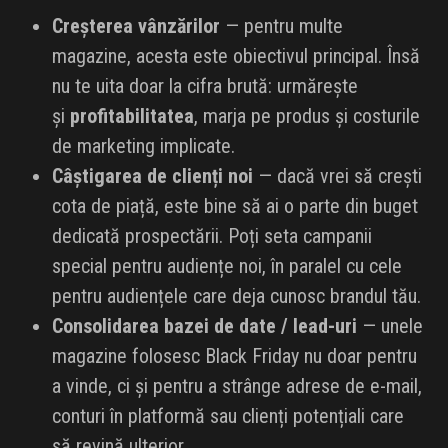
Creșterea vânzărilor
— pentru multe
INFLUENCER SQUAD
magazine, acesta este obiectivul principal. Însă
BRANDURI
nu te uita doar la cifra brută: urmărește
și
profitabilitatea
, marja pe produs și costurile
IDEI DE CADOURI
de marketing implicate.
Câștigarea de clienți noi
— dacă vrei să crești
ȘTIRI
cota de piață, este bine să ai o parte din buget
FAVORITE
dedicată prospectării. Poți seta campanii
special pentru audiențe noi, în paralel cu cele
pentru audiențele care deja cunosc brandul tău.
Consolidarea bazei de date / lead-uri
— unele
magazine folosesc Black Friday nu doar pentru
a vinde, ci și pentru a strânge adrese de e-mail,
conturi în platformă sau clienți potențiali care
să revină ulterior.