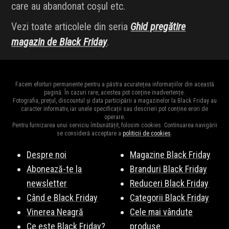
care au abandonat coșul etc.
Vezi toate articolele din seria
Ghid pregătire
magazin de Black Friday
.
Facem eforturi permanente pentru a păstra acuratețea informațiilor din această
pagină. În cazuri rare, acestea pot conține inadvertențe.
Fotografia, prețul, discountul și data participării a magazinelor la Black Friday au
caracter informativ, iar unele specificații sau descrieri pot conține erori de
operare.
Pentru furnizarea unui serviciu îmbunătățit, folosim cookies. Continuarea navigării
se consideră acceptare a
politicii de cookies
.
Despre noi
Magazine Black Friday
Abonează-te la
Branduri Black Friday
newsletter
Reduceri Black Friday
Când e Black Friday
Categorii Black Friday
Vinerea Neagră
Cele mai vândute
Ce este Black Friday?
produse