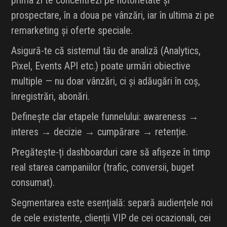
prima zi te concentrezi pe notorietate și
prospectare, în a doua pe vânzări, iar în ultima zi pe
remarketing și oferte speciale.
Asigură-te că sistemul tău de analiză (Analytics,
Pixel, Events API etc.) poate urmări obiective
multiple — nu doar vânzări, ci și adăugări în coș,
înregistrări, abonări.
Definește clar etapele funnelului: awareness →
interes → decizie → cumpărare → retenție.
Pregătește-ți dashboarduri care să afișeze în timp
real starea campaniilor (trafic, conversii, buget
consumat).
Segmentarea este esențială: separă audiențele noi
de cele existente, clienții VIP de cei ocazionali, cei