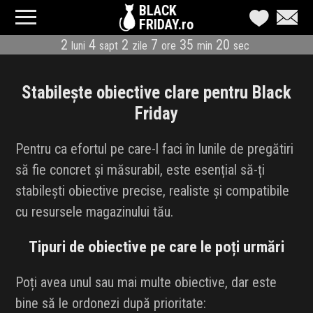
BLACK
FRIDAY.ro
2
4
2
7
35
19
luni
sapt
zile
ore
min
sec
CATEGORII
MAGAZINE
Stabilește obiective clare pentru Black
Friday
ÎNSCRIE MAGAZIN
Pentru ca efortul pe care-l faci în lunile de pregătiri
LIVE BLOG
să fie concret și măsurabil, este esențial să-ți
stabilești obiective precise, realiste și compatibile
REDUCERI
cu resursele magazinului tău.
CODURI REDUCERE
Tipuri de obiective pe care le poți urmări
CÂND E BLACK FRIDAY
Poți avea unul sau mai multe obiective, dar este
ABONARE NEWSLETTER
bine să le ordonezi după prioritate: