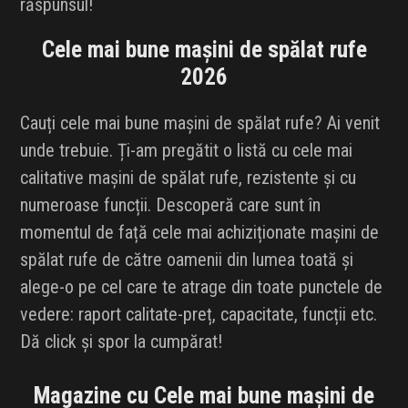
răspunsul!
INFLUENCER SQUAD
Cele mai bune mașini de spălat rufe
BRANDURI
2026
IDEI DE CADOURI
Cauți cele mai bune mașini de spălat rufe? Ai venit
unde trebuie. Ți-am pregătit o listă cu cele mai
ȘTIRI
calitative mașini de spălat rufe, rezistente și cu
numeroase funcții. Descoperă care sunt în
FAVORITE
momentul de față cele mai achiziționate mașini de
spălat rufe de către oamenii din lumea toată și
alege-o pe cel care te atrage din toate punctele de
vedere: raport calitate-preț, capacitate, funcții etc.
Dă click și spor la cumpărat!
Magazine cu Cele mai bune mașini de