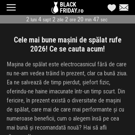
BLACK
FRIDAY.ro
2
4
2
2
20
47
luni
sapt
zile
ore
min
sec
CATEGORII
MAGAZINE
Cele mai bune mașini de spălat rufe
2026! Ce se cauta acum!
ÎNSCRIE MAGAZIN
Mașina de spălat este electrocasnicul fără de care
LIVE BLOG
nu ne-am vedea trăind în prezent, clar ca bună ziua.
Ea ne salvează de timp pierdut, șiefort fizic,
REDUCERI
oferindu-ne haine imacunate într-un timp scurt. Din
CODURI REDUCERE
fericire, în prezent există o diversitate de mașini
de spălat, care mai de care mai performante și cu
CÂND E BLACK FRIDAY
numeroase beneficii, cum o alegem însă pe cea
mai bună și recomandată nouă? Hai să afli
ABONARE NEWSLETTER