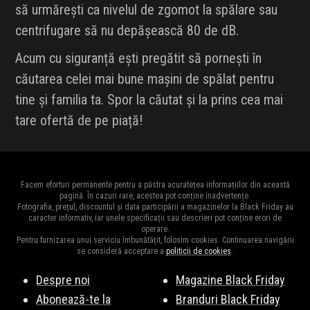
să urmărești ca nivelul de zgomot la spălare sau
centrifugare să nu depășească 80 de dB.
Acum cu siguranță ești pregătit să pornești în
căutarea celei mai bune mașini de spălat pentru
tine și familia ta. Spor la căutat și la prins cea mai
tare ofertă de pe piață!
Facem eforturi permanente pentru a păstra acuratețea informațiilor din această
pagină. În cazuri rare, acestea pot conține inadvertențe.
Fotografia, prețul, discountul și data participării a magazinelor la Black Friday au
caracter informativ, iar unele specificații sau descrieri pot conține erori de
operare.
Pentru furnizarea unui serviciu îmbunătățit, folosim cookies. Continuarea navigării
se consideră acceptare a
politicii de cookies
.
Despre noi
Magazine Black Friday
Abonează-te la
Branduri Black Friday