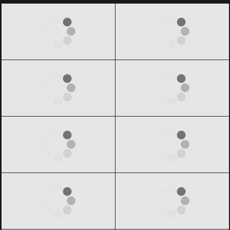
Calvin Klein
Black Friday 2026
Carolina Herrera
Black Friday 2026
CHANEL
Black Friday 2026
Christian Dior
Black Friday 2026
Dior
Black Friday 2026
Dolce & Gabbana
Black Friday 2026
Giorgio Armani
Black Friday 2026
GIVENCHY
Black Friday 2026