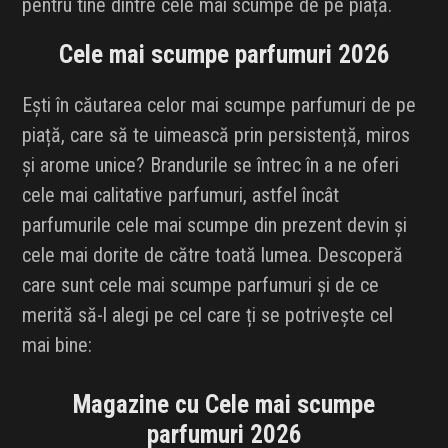
pentru tine dintre cele mai scumpe de pe piață.
INFLUENCER SQUAD
Cele mai scumpe parfumuri 2026
BRANDURI
Ești în căutarea celor mai scumpe parfumuri de pe
IDEI DE CADOURI
piață, care să te uimească prin persistență, miros
și arome unice? Brandurile se întrec în a ne oferi
ȘTIRI
cele mai calitative parfumuri, astfel încât
parfumurile cele mai scumpe din prezent devin și
FAVORITE
cele mai dorite de către toată lumea. Descoperă
care sunt cele mai scumpe parfumuri și de ce
merită să-l alegi pe cel care ți se potrivește cel
mai bine:
Magazine cu Cele mai scumpe
parfumuri 2026