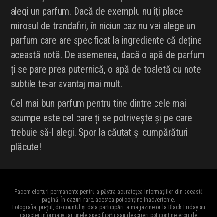
alegi un parfum. Dacă de exemplu nu îți place
mirosul de trandafiri, în niciun caz nu vei alege un
parfum care are specificat la ingrediente că deține
această notă. De asemenea, dacă o apă de parfum
ți se pare prea puternică, o apă de toaletă cu note
subtile te-ar avantaj mai mult.
Cel mai bun parfum pentru tine dintre cele mai
scumpe este cel care ți se potrivește și pe care
trebuie să-l alegi. Spor la căutat și cumpărături
plăcute!
Facem eforturi permanente pentru a păstra acuratețea informațiilor din această
pagină. În cazuri rare, acestea pot conține inadvertențe.
Fotografia, prețul, discountul și data participării a magazinelor la Black Friday au
caracter informativ, iar unele specificații sau descrieri pot conține erori de