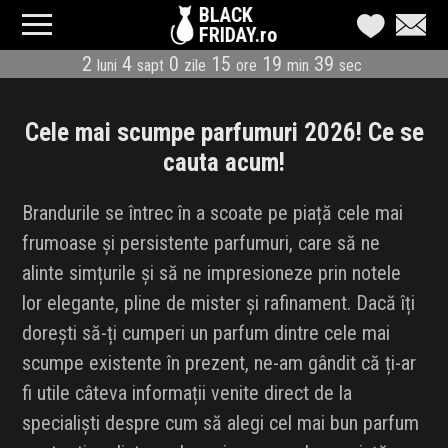
BLACK
FRIDAY.ro
2
4
0
15
19
38
luni
sapt
zile
ore
min
sec
CATEGORII
MAGAZINE
Cele mai scumpe parfumuri 2026! Ce se
cauta acum!
ÎNSCRIE MAGAZIN
Brandurile se întrec în a scoate pe piață cele mai
LIVE BLOG
frumoase și persistente parfumuri, care să ne
alinte simțurile și să ne impresioneze prin notele
REDUCERI
lor elegante, pline de mister și rafinament. Dacă îți
CODURI REDUCERE
dorești să-ți cumperi un parfum dintre cele mai
scumpe existente în prezent, ne-am gândit că ți-ar
CÂND E BLACK FRIDAY
fi utile câteva informații venite direct de la
specialiști despre cum să alegi cel mai bun parfum
ABONARE NEWSLETTER