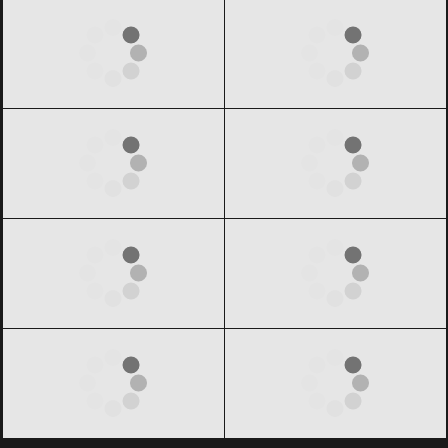
GUESS
Black Friday 2026
HUGO BOSS
Black Friday 2026
Lancome
Black Friday 2026
Paco Rabanne
Black Friday 2026
Versace
Black Friday 2026
Yves Saint-Laurent
Black Friday
2026