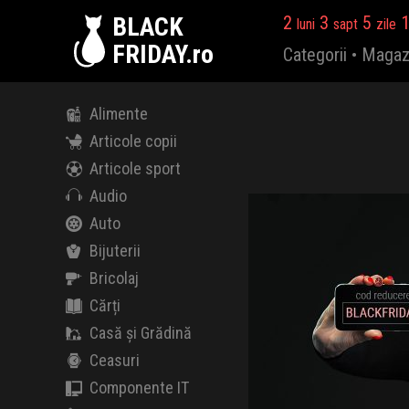
BLACK
2
3
5
luni
sapt
zile
FRIDAY.ro
Categorii
•
Magaz
Alimente
Articole copii
Articole sport
Audio
Auto
Bijuterii
Bricolaj
Cărți
Casă și Grădină
Ceasuri
Componente IT