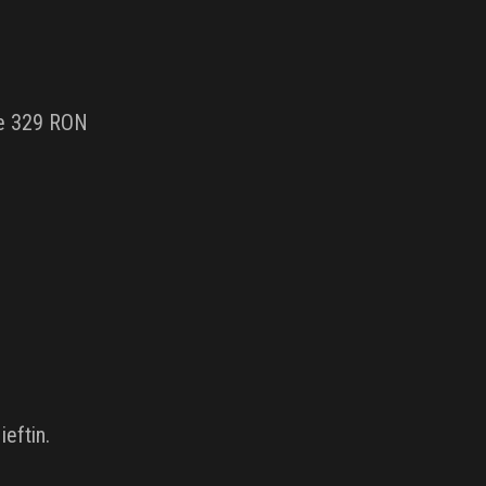
te 329 RON
eftin.