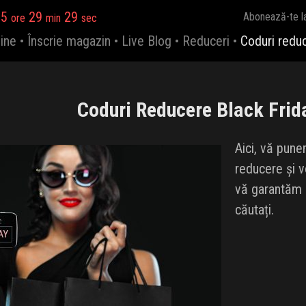
15
29
28
Abonează-te l
ore
min
sec
ine
•
Înscrie magazin
•
Live Blog
•
Reduceri
•
Coduri redu
Coduri Reducere Black Frid
Aici, vă pune
reducere și v
vă garantăm c
căutați.