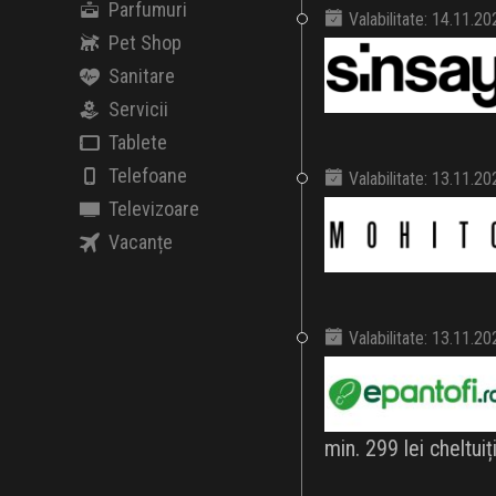
Parfumuri
Valabilitate: 14.11.2
Pet Shop
Sanitare
Servicii
Tablete
Telefoane
Valabilitate: 13.11.2
Televizoare
Vacanțe
Valabilitate: 13.11.2
min. 299 lei cheltuiți