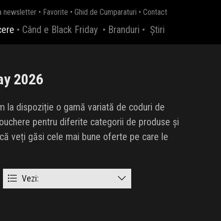
a newsletter
•
Favorite
•
Ghid de Cumparaturi
•
Contact
cere
•
Când e Black Friday
•
Branduri
•
Știri
ay 2026
m la dispoziție o gamă variată de coduri de
ouchere pentru diferite categorii de produse și
ă veți găsi cele mai bune oferte pe care le
Vezi: