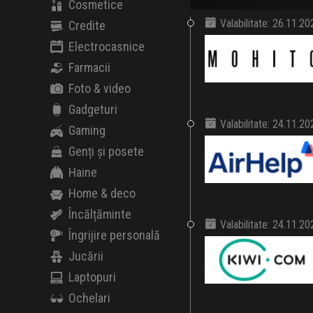
Cosmetice
Valabilitate: 26.11.2
Credite
Electrocasnice
Farmacii
Foto & video
Gadgeturi
Valabilitate: 24.11.2
Gaming
Genți și posete
Haine
Home & deco
Încălțăminte
Valabilitate: 24.11.2
Îngrijire personală
Jucării
Laptopuri
Ochelari