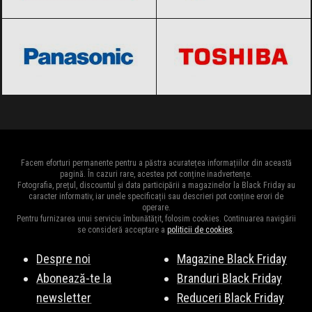
Panasonic
Black Friday 2026
Toshiba
Black Friday 2026
Facem eforturi permanente pentru a păstra acuratețea informațiilor din această
pagină. În cazuri rare, acestea pot conține inadvertențe.
Fotografia, prețul, discountul și data participării a magazinelor la Black Friday au
caracter informativ, iar unele specificații sau descrieri pot conține erori de
operare.
Pentru furnizarea unui serviciu îmbunătățit, folosim cookies. Continuarea navigării
se consideră acceptare a
politicii de cookies
.
Despre noi
Magazine Black Friday
Abonează-te la
Branduri Black Friday
newsletter
Reduceri Black Friday