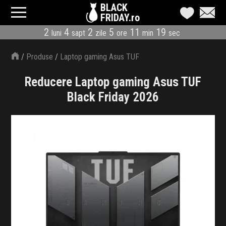
BLACK
FRIDAY.ro
2
4
2
5
11
19
luni
sapt
zile
ore
min
sec
CATEGORII
/
Produse
/
Laptop gaming Asus TUF
MAGAZINE
Reducere Laptop gaming Asus TUF
ÎNSCRIE MAGAZIN
Black Friday 2026
LIVE BLOG
REDUCERI
CODURI REDUCERE
CÂND E BLACK FRIDAY
ABONARE NEWSLETTER