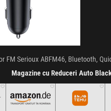
r FM Serioux ABFM46, Bluetooth, Qui
Magazine cu Reduceri Auto Black
Amazon.de
Temu
Black Friday 2026
Black Friday 2026
SoundHouse
Automobilus.ro