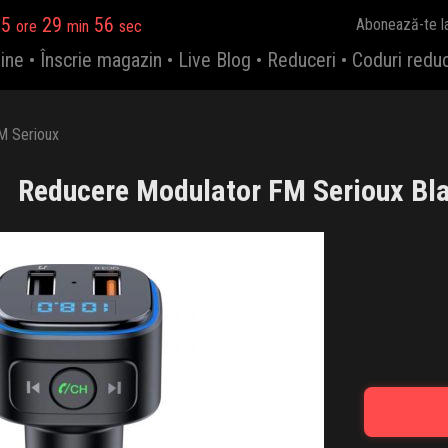
15
29
56
Abonează-te l
ore
min
sec
ine
•
Înscrie magazin
•
Live Blog
•
Reduceri
•
Coduri redu
M Serioux
Reducere Modulator FM Serioux Bla