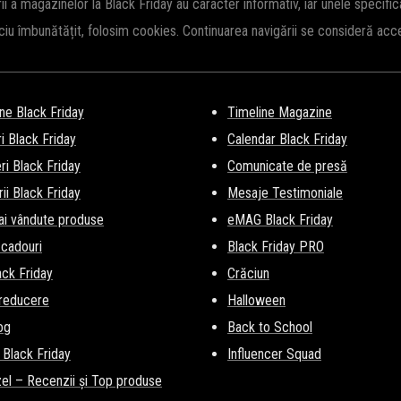
rii a magazinelor la Black Friday au caracter informativ, iar unele specifi
iciu îmbunătățit, folosim cookies. Continuarea navigării se consideră ac
ne Black Friday
Timeline Magazine
i Black Friday
Calendar Black Friday
i Black Friday
Comunicate de presă
ii Black Friday
Mesaje Testimoniale
ai vândute produse
eMAG Black Friday
 cadouri
Black Friday PRO
lack Friday
Crăciun
 reducere
Halloween
og
Back to School
 Black Friday
Influencer Squad
el – Recenzii și Top produse