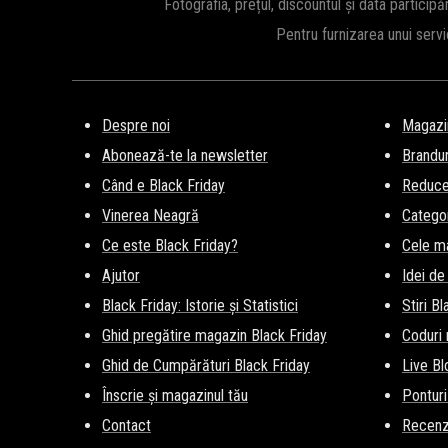
Fotografia, prețul, discountul și data participă
Pentru furnizarea unui serv
Despre noi
Magazi
Abonează-te la newsletter
Brandur
Când e Black Friday
Reducer
Vinerea Neagră
Categor
Ce este Black Friday?
Cele m
Ajutor
Idei de
Black Friday: Istorie și Statistici
Stiri B
Ghid pregătire magazin Black Friday
Coduri
Ghid de Cumpărături Black Friday
Live Bl
Înscrie și magazinul tău
Ponturi
Contact
Recenz