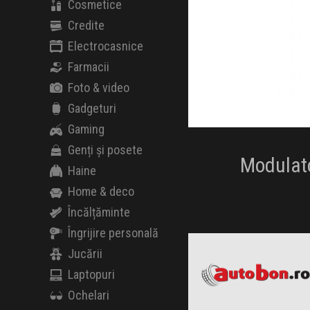
Cosmetice
Credite
Electrocasnice
Farmacii
Foto & video
Gadgeturi
Gaming
Genți și posete
Modulato
Haine
Home & deco
Încălțăminte
Autobon
Îngrijire personală
Black Friday 2026
Jucării
Laptopuri
Ochelari
Anvelope Oferte