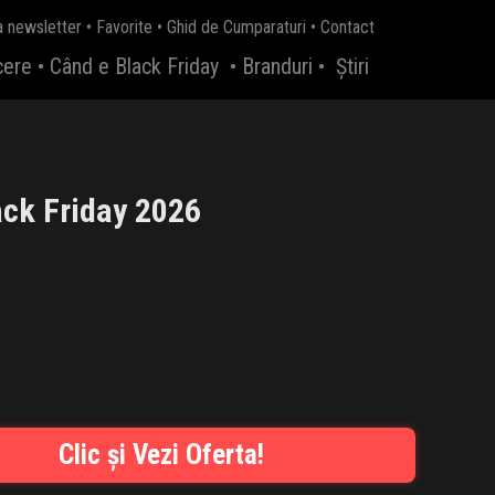
a newsletter
•
Favorite
•
Ghid de Cumparaturi
•
Contact
cere
•
Când e Black Friday
•
Branduri
•
Știri
ck Friday 2026
Clic și Vezi Oferta!