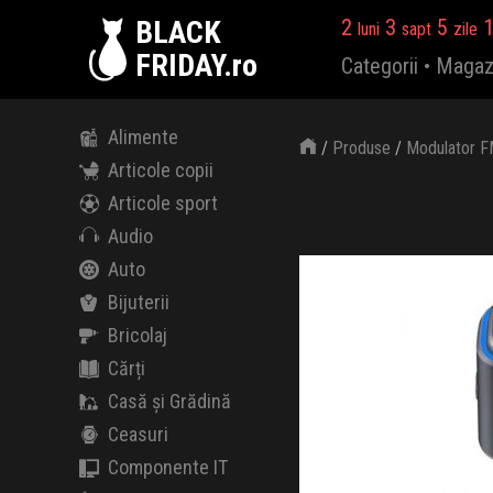
BLACK
2
3
5
luni
sapt
zile
FRIDAY.ro
Categorii
•
Magaz
Alimente
/
Produse
/
Modulator F
Articole copii
Articole sport
Audio
Auto
Bijuterii
Bricolaj
Cărți
Casă și Grădină
Ceasuri
Componente IT