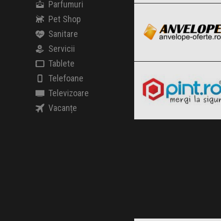
Parfumuri
Clic și Vezi Ofertele!
Black Friday 2026
Pet Shop
Sanitare
Servicii
Pint.ro
Clic și Vezi Ofertele!
Tablete
Black Friday 2026
Telefoane
Televizoare
Vacanțe
Clic și Vezi Ofertele!
BOSCH