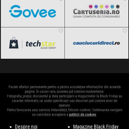
techStar
Black Friday 2026
Cauciucuridirect
Black Friday 2026
Facem eforturi permanente pentru a păstra acuratețea informațiilor din această
pagină. În cazuri rare, acestea pot conține inadvertențe.
Fotografia, prețul, discountul și data participării a magazinelor la Black Friday au
caracter informativ, iar unele specificații sau descrieri pot conține erori de
operare.
Pentru furnizarea unui serviciu îmbunătățit, folosim cookies. Continuarea navigării
se consideră acceptare a
politicii de cookies
.
Despre noi
Magazine Black Friday