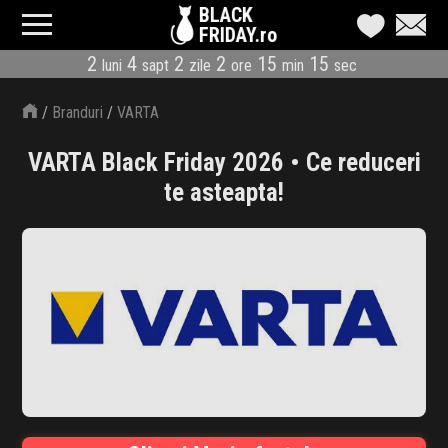
BLACK
FRIDAY.ro
2
4
2
2
15
14
luni
sapt
zile
ore
min
sec
CATEGORII
/
Branduri
/
VARTA
MAGAZINE
VARTA Black Friday 2026 • Ce reduceri
ÎNSCRIE MAGAZIN
te asteapta!
LIVE BLOG
REDUCERI
CODURI REDUCERE
CÂND E BLACK FRIDAY
ABONARE NEWSLETTER