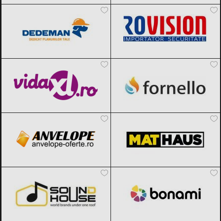
vidaXL.ro
Black Friday 2026
Fornello
Black Friday 2026
Anvelope Oferte
Black Friday 2026
MatHaus by Arabesque
Black Friday
2026
SoundHouse
Black Friday 2026
Bonami
Black Friday 2026
Automobilus.ro
Black Friday 2026
evoMAG
Black Friday 2026