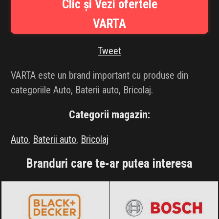
Clic și Vezi ofertele
INFLUENCER SQUAD
VARTA
BRANDURI
Tweet
IDEI DE CADOURI
VARTA este un brand important cu produse din
ȘTIRI
categoriile Auto, Baterii auto, Bricolaj.
FAVORITE
Categorii magazin:
Auto
,
Baterii auto
,
Bricolaj
Branduri care te-ar putea interesa
BLACK+DECKER
Black Friday 2026
BOSCH
Black Friday 2026