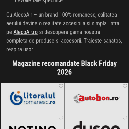
nevoile tale specifice.
Cu AlecoAir – un brand 100% romanesc, calitatea
aerului devine o realitate accesibila si simpla. Intra
pe
AlecoAir.ro
si descopera gama noastra
completa de produse si accesorii. Traieste sanatos,
respira usor!
Magazine recomandate Black Friday
2026
LitoralulRomanesc.ro
Black Friday
Autobon
Black Friday 2026
2026
Notino
Black Friday 2026
Dyson
Black Friday 2026