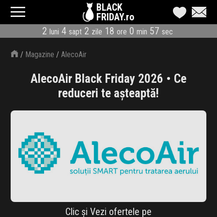
BLACK
FRIDAY.ro
2
4
2
18
0
57
luni
sapt
zile
ore
min
sec
CATEGORII
/
Magazine
/
AlecoAir
MAGAZINE
AlecoAir Black Friday 2026 • Ce
ÎNSCRIE MAGAZIN
reduceri te așteaptă!
LIVE BLOG
REDUCERI
CODURI REDUCERE
CÂND E BLACK FRIDAY
ABONARE NEWSLETTER
Clic și Vezi ofertele pe