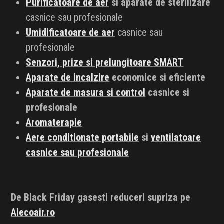
Purificatoare de aer
si aparate de sterilizare
casnice sau profesionale
Umidificatoare de aer
casnice sau
profesionale
Senzori, prize si prelungitoare SMART
Aparate de incalzire
economice si eficiente
Aparate de masura si control
casnice si
profesionale
Aromaterapie
Aere conditionate portabile
si
ventilatoare
casnice sau profesionale
De Black Friday gasesti reduceri supriza pe
Alecoair.ro