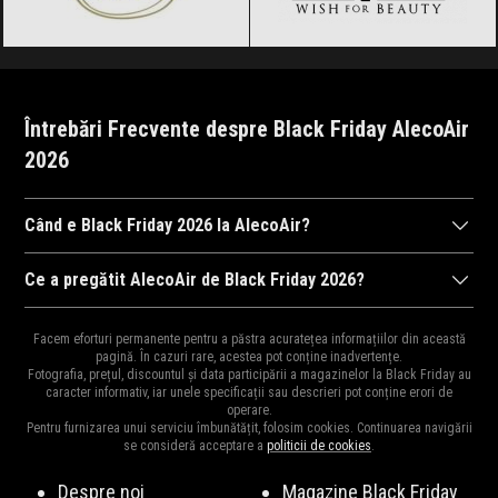
Întrebări Frecvente despre Black Friday AlecoAir
2026
Când e Black Friday 2026 la AlecoAir?
AlecoAir
va organiza Black Friday 2026, probabil în perioada 6
Ce a pregătit AlecoAir de Black Friday 2026?
noiembrie 2026, ora 00:00 și 8 noiembrie 2026, ora 23:59. Fii pe
Ca în fiecare an,
AlecoAir
ne surprinde cu cele mai mari reduceri
fază pentru a fi la curent cu noutățile!
Abonează-te la
Facem eforturi permanente pentru a păstra acuratețea informațiilor din această
din an la mii de produse.
Vezi Aici
o parte din produsele vedetă.
pagină. În cazuri rare, acestea pot conține inadvertențe.
newsletter
!
Fotografia, prețul, discountul și data participării a magazinelor la Black Friday au
Fiți pe fază, vă vom ține la curent cu surprizele AlecoAir de
caracter informativ, iar unele specificații sau descrieri pot conține erori de
operare.
Black Friday 2026.
Pentru furnizarea unui serviciu îmbunătățit, folosim cookies. Continuarea navigării
se consideră acceptare a
politicii de cookies
.
Despre noi
Magazine Black Friday