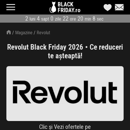
BLACK
FRIDAY.ro
2
4
0
22
20
8
luni
sapt
zile
ore
min
sec
CATEGORII
/
Magazine
/
Revolut
MAGAZINE
Revolut Black Friday 2026 • Ce reduceri
ÎNSCRIE MAGAZIN
te așteaptă!
LIVE BLOG
REDUCERI
CODURI REDUCERE
CÂND E BLACK FRIDAY
ABONARE NEWSLETTER
Clic și Vezi ofertele pe