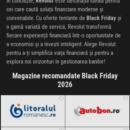
În concluzie,
Revolut
este destinația ideală pentru
cei care caută soluții financiare moderne și
convenabile. Cu oferte tentante de
Black Friday
și
o gamă variată de servicii, Revolut transformă
fiecare experiență financiară într-o oportunitate de
a economisi și a investi inteligent. Alege Revolut
pentru a-ți simplifica viața financiară și pentru a
explora noi orizonturi în gestionarea banilor!
Magazine recomandate Black Friday
2026
LitoralulRomanesc.ro
Black Friday
Autobon
Black Friday 2026
2026
Notino
Black Friday 2026
Dyson
Black Friday 2026