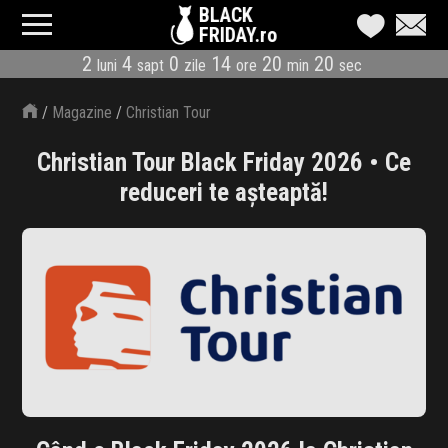
BLACK
FRIDAY.ro
2
4
0
14
20
20
luni
sapt
zile
ore
min
sec
CATEGORII
/
Magazine
/
Christian Tour
MAGAZINE
Christian Tour Black Friday 2026 • Ce
ÎNSCRIE MAGAZIN
reduceri te așteaptă!
LIVE BLOG
REDUCERI
CODURI REDUCERE
CÂND E BLACK FRIDAY
ABONARE NEWSLETTER