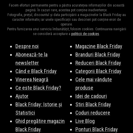
Ca în fiecare an,
Christian Tour
ne surprinde cu cele mai mari
23:59. Fii pe fază pentru a fi la curent cu noutățile!
Abonează-te
Facem eforturi permanente pentru a păstra acuratețea informațiilor din această
reduceri din an la mii de produse.
Vezi Aici
o parte din produsele
pagină. În cazuri rare, acestea pot conține inadvertențe.
la newsletter
!
Fotografia, prețul, discountul și data participării a magazinelor la Black Friday au
vedetă. Fiți pe fază, vă vom ține la curent cu surprizele Christian
caracter informativ, iar unele specificații sau descrieri pot conține erori de
operare.
Tour de Black Friday 2026.
Pentru furnizarea unui serviciu îmbunătățit, folosim cookies. Continuarea navigării
se consideră acceptare a
politicii de cookies
.
Despre noi
Magazine Black Friday
Abonează-te la
Branduri Black Friday
newsletter
Reduceri Black Friday
Când e Black Friday
Categorii Black Friday
Vinerea Neagră
Cele mai vândute
Ce este Black Friday?
produse
Ajutor
Idei de cadouri
Black Friday: Istorie și
Stiri Black Friday
Statistici
Coduri reducere
Ghid pregătire magazin
Live Blog
Black Friday
Ponturi Black Friday