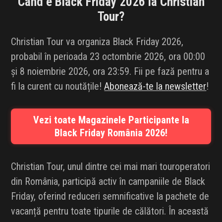
Când e Black Friday 2026 la
Christian
INFLUENCER SQUAD
Tour
?
BRANDURI
Christian Tour va organiza Black Friday 2026,
probabil în perioada 23 octombrie 2026, ora 00:00
IDEI DE CADOURI
și 8 noiembrie 2026, ora 23:59. Fii pe fază pentru a
fi la curent cu noutățile!
Abonează-te la newsletter
!
ȘTIRI
FAVORITE
Vezi toate Magazinele Participante la
Black Friday România 2026!
Christian Tour, unul dintre cei mai mari touroperatori
din România, participă activ în campaniile de Black
Friday, oferind reduceri semnificative la pachete de
vacanță pentru toate tipurile de călători. În această