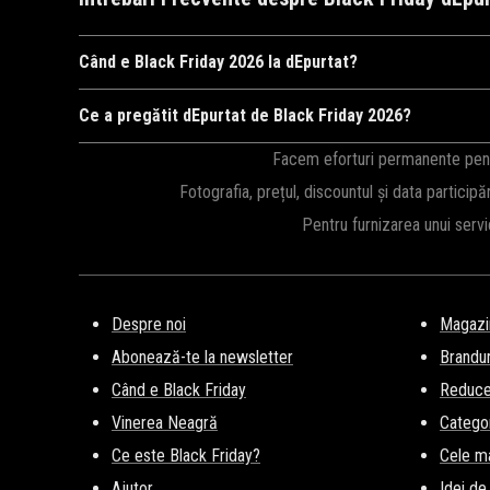
Când e Black Friday 2026 la dEpurtat?
dEpurtat
va organiza Black Friday 2026, probabil în perioada 
Ce a pregătit dEpurtat de Black Friday 2026?
newsletter
!
Ca în fiecare an,
dEpurtat
ne surprinde cu cele mai mari reduc
Facem eforturi permanente pentru
Black Friday 2026.
Fotografia, prețul, discountul și data participă
Pentru furnizarea unui serv
Despre noi
Magazi
Abonează-te la newsletter
Brandur
Când e Black Friday
Reducer
Vinerea Neagră
Categor
Ce este Black Friday?
Cele m
Ajutor
Idei de