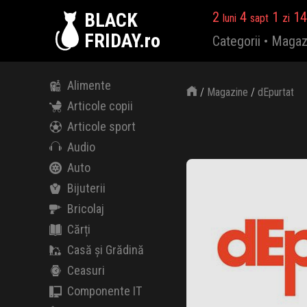
BLACK
2
4
1
14
luni
sapt
zi
FRIDAY.ro
Categorii
•
Magaz
Alimente
/
Magazine
/
dEpurtat
Articole copii
Articole sport
Audio
Auto
Bijuterii
Bricolaj
Cărți
Casă și Grădină
Ceasuri
Componente IT