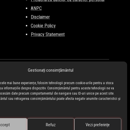
ANPC
Disclaimer
Cookie Policy
Privacy Statement
Gestionați consimțământul
i cele mai bune experiențe, folosim tehnologii precum cookie-urile pentru a stoca
sa informațiile despre dispozitiv. Consimțământul pentru aceste tehnologii ne va
ocesăm date precum comportamentul de navigare sau ID-uri unice pe acest site.
tul sau retragerea consimțământului poate afecta negativ anumite caracteristici și
ccept
Refuz
Vezi preferințe