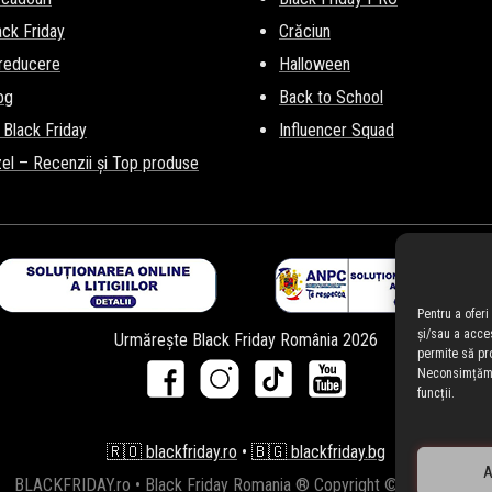
lack Friday
Crăciun
 reducere
Halloween
og
Back to School
 Black Friday
Influencer Squad
el – Recenzii și Top produse
Pentru a ofer
și/sau a acce
Urmărește Black Friday România 2026
permite să pr
Neconsimțămân
funcții.
🇷🇴 blackfriday.ro
•
🇧🇬 blackfriday.bg
A
BLACKFRIDAY.ro • Black Friday Romania ® Copyright © 2010-2026