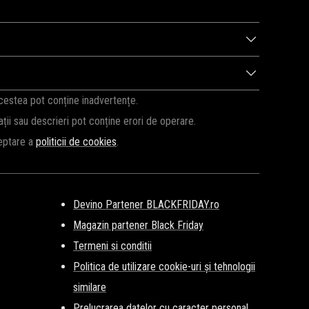
 pentru a fi la curent cu noutățile!
Abonează-te la
 pe fază, vă vom ține la curent cu surprizele dEpurtat de
acestea pot conține inadvertențe.
cații sau descrieri pot conține erori de operare.
ceptare a
politicii de cookies
.
Devino Partener BLACKFRIDAY.ro
Magazin partener Black Friday
Termeni si conditii
Politica de utilizare cookie-uri și tehnologii
similare
Prelucrarea datelor cu caracter personal