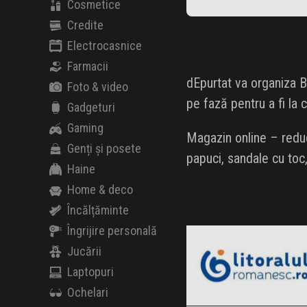
Cosmetice
Credite
Electrocasnice
Farmacii
dEpurtat va organiza B
Foto & video
pe fază pentru a fi la 
Gadgeturi
Gaming
Magazin online – reduce
Genți și posete
papuci, sandale cu toc,
Haine
Home & deco
Încălțăminte
LitoralulRomanesc.ro
Îngrijire personală
Black Friday 2026
Jucării
Laptopuri
Ochelari
Amazon.de
Clic și Vezi Ofertele!