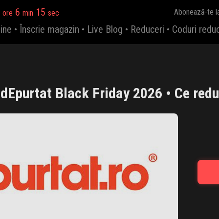
6
15
Abonează-te l
ore
min
sec
ine
•
Înscrie magazin
•
Live Blog
•
Reduceri
•
Coduri redu
dEpurtat Black Friday 2026 • Ce redu