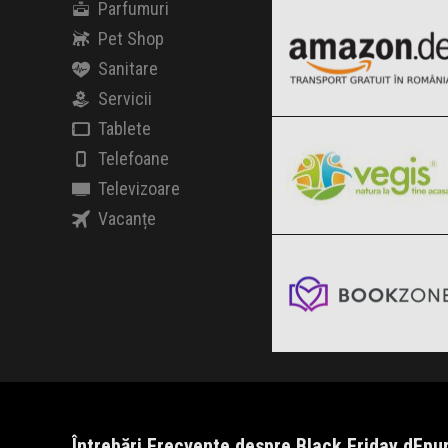
Parfumuri
Black Friday 2026
Pet Shop
Sanitare
Servicii
Vegis.ro
Clic și Vezi Ofertele!
Tablete
Black Friday 2026
Telefoane
Televizoare
Vacanțe
Bookzone
Clic și Vezi Ofertele!
Black Friday 2026
Clic și Vezi Ofertele!
Întrebări Frecvente despre Black Friday dEpu