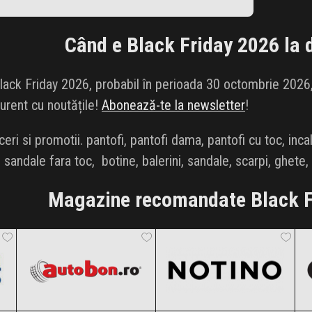
Când e Black Friday 2026 la
lack Friday 2026, probabil în perioada 30 octombrie 2026,
curent cu noutățile!
Abonează-te la newsletter
!
ri si promotii. pantofi, pantofi dama, pantofi cu toc, incal
 sandale fara toc, botine, balerini, sandale, scarpi, ghete,
Magazine recomandate Black F
Autobon
Notino
Black Friday 2026
Black Friday 2026
ANSWEAR.
Aronia Charlottenburg
Clic și Vezi Ofertele!
Clic și Vezi Ofertele!