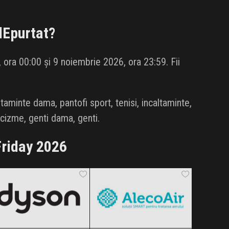
dEpurtat
?
 ora 00:00 și 9 noiembrie 2026, ora 23:59. Fii
taminte dama, pantofi sport, tenisi, incaltaminte,
 cizme, genti dama, genti.
riday 2026
Dyson
AlecoAir
Black Friday 2026
Black Friday 2026
Benvenuti
Decathlon
Clic și Vezi Ofertele!
Clic și Vezi Ofertele!