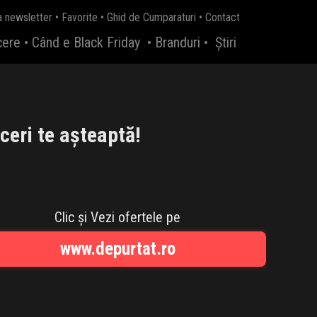
a newsletter
•
Favorite
•
Ghid de Cumparaturi
•
Contact
cere
•
Când e Black Friday
•
Branduri
•
Știri
ceri te așteaptă!
Clic și Vezi ofertele pe
www.depurtat.ro