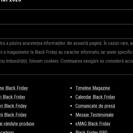
30 octombrie 2026, ora 00:00 și 9 noiembrie 2026, ora 23:59. Fii pe fază
eri din an la mii de produse.
Vezi Aici
o parte din produsele vedetă. Fiți
 a păstra acuratețea informațiilor din această pagină. În cazuri rare, 
rii a magazinelor la Black Friday au caracter informativ, iar unele specifi
iciu îmbunătățit, folosim cookies. Continuarea navigării se consideră ac
ne Black Friday
Timeline Magazine
i Black Friday
Calendar Black Friday
i Black Friday
Comunicate de presă
ii Black Friday
Mesaje Testimoniale
ai vândute produse
eMAG Black Friday
 cadouri
Black Friday PRO