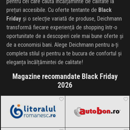
pentru cei care caută încălțăminte de calitate la
prețuri accesibile. Cu oferte tentante de
Black
Friday
și o selecție variată de produse, Deichmann
transformă fiecare experiență de shopping într-o
oportunitate de a descoperi cele mai bune oferte și
de a economisi bani. Alege Deichmann pentru a-ți
completa stilul și pentru a te bucura de confortul și
eleganța încălțămintei de calitate!
Magazine recomandate Black Friday
2026
LitoralulRomanesc.ro
Black Friday
Autobon
Black Friday 2026
2026
Notino
Black Friday 2026
FLANCO
Black Friday 2026