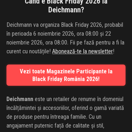
Când e Black Friday 2026 la
INFLUENCER SQUAD
Deichmann
?
BRANDURI
Deichmann va organiza Black Friday 2026, probabil
în perioada 6 noiembrie 2026, ora 08:00 și 22
IDEI DE CADOURI
noiembrie 2026, ora 08:00. Fii pe fază pentru a fi la
curent cu noutățile!
Abonează-te la newsletter
!
ȘTIRI
FAVORITE
Vezi toate Magazinele Participante la
Black Friday România 2026!
Deichmann
este un retailer de renume în domeniul
încălțămintei și accesoriilor, oferind o gamă variată
de produse pentru întreaga familie. Cu un
angajament puternic față de calitate și stil,