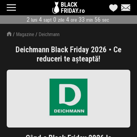
BLACK
FRIDAY.ro
2
4
0
4
33
56
luni
sapt
zile
ore
min
sec
CATEGORII
/
Magazine
/
Deichmann
MAGAZINE
Deichmann Black Friday 2026 • Ce
ÎNSCRIE MAGAZIN
reduceri te așteaptă!
LIVE BLOG
REDUCERI
CODURI REDUCERE
CÂND E BLACK FRIDAY
ABONARE NEWSLETTER