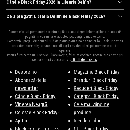
Când e Black Friday 2026 la Libraria Delfin?
Libraria Delfin
va organiza Black Friday 2026, probabil în
Ce a pregătit Libraria Delfin de Black Friday 2026?
perioada 6 noiembrie 2026, ora 00:00 și 8 noiembrie 2026, ora
Ca în fiecare an,
Libraria Delfin
ne surprinde cu cele mai mari
23:59. Fii pe fază pentru a fi la curent cu noutățile!
Abonează-te
Facem eforturi permanente pentru a păstra acuratețea informațiilor din această
reduceri din an la mii de produse.
Vezi Aici
o parte din produsele
pagină. În cazuri rare, acestea pot conține inadvertențe.
la newsletter
!
Fotografia, prețul, discountul și data participării a magazinelor la Black Friday au
vedetă. Fiți pe fază, vă vom ține la curent cu surprizele Libraria
caracter informativ, iar unele specificații sau descrieri pot conține erori de
operare.
Delfin de Black Friday 2026.
Pentru furnizarea unui serviciu îmbunătățit, folosim cookies. Continuarea navigării
se consideră acceptare a
politicii de cookies
.
Despre noi
Magazine Black Friday
Abonează-te la
Branduri Black Friday
newsletter
Reduceri Black Friday
Când e Black Friday
Categorii Black Friday
Vinerea Neagră
Cele mai vândute
Ce este Black Friday?
produse
Ajutor
Idei de cadouri
Black Friday: Istorie și
Stiri Black Friday