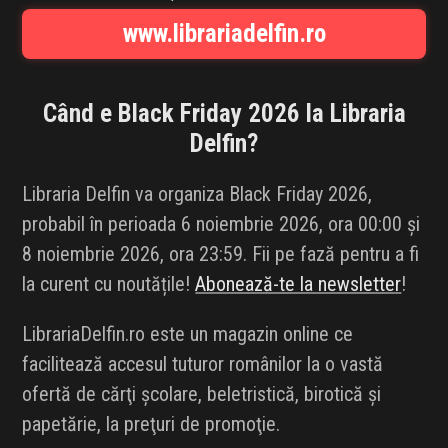
INFLUENCER SQUAD
www.librariadelfin.ro
BRANDURI
Când e Black Friday 2026 la
Libraria
IDEI DE CADOURI
Delfin
?
ȘTIRI
Libraria Delfin va organiza Black Friday 2026,
probabil în perioada 6 noiembrie 2026, ora 00:00 și
FAVORITE
8 noiembrie 2026, ora 23:59. Fii pe fază pentru a fi
la curent cu noutățile!
Abonează-te la newsletter
!
LibrariaDelfin.ro este un magazin online ce
facilitează accesul tuturor românilor la o vastă
ofertă de cărţi şcolare, beletristică, birotică şi
papetărie, la preţuri de promoţie.