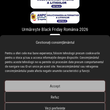
Urmărește Black Friday România 2026
Gestionați consimțământul
Pentru a oferi cele mai bune experiențe, folosim tehnologii precum cookie-urile
pentru a stoca și/sau a accesa informațiile despre dispozitiv. Consimțământul
pentru aceste tehnologii ne va permite să procesăm date precum comportamentul
de navigare sau ID-uri unice pe acest site. Neconsimțământul sau retragerea
consimțământului poate afecta negativ anumite caracteristici și funcții.
Accept
Refuz
🇷🇴 blackfriday.ro
•
🇧🇬 blackfriday.bg
BLACKFRIDAY.ro • Black Friday Romania ® Copyright © 2010-
Vezi preferințe