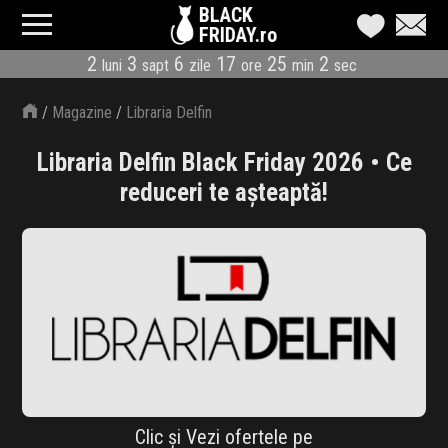
BLACK
FRIDAY.ro
2
3
6
17
25
2
luni
sapt
zile
ore
min
sec
CATEGORII
/
Magazine
/
Libraria Delfin
MAGAZINE
Libraria Delfin Black Friday 2026 • Ce
ÎNSCRIE MAGAZIN
reduceri te așteaptă!
LIVE BLOG
REDUCERI
CODURI REDUCERE
CÂND E BLACK FRIDAY
ABONARE NEWSLETTER
Clic și Vezi ofertele pe