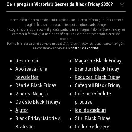
Victoria’s Secret
va organiza Black Friday 2026, probabil în data
Ce a pregătit Victoria’s Secret de Black Friday 2026?
de 6 noiembrie, atunci când e anunțată data Black Friday în
Ca în fiecare an,
Victoria’s Secret
ne surprinde cu cele mai mari
România. Fii pe fază pentru a fi la curent cu noutățile!
Facem eforturi permanente pentru a păstra acuratețea informațiilor din această
reduceri din an la mii de produse.
Vezi Aici
o parte din produsele
pagină. În cazuri rare, acestea pot conține inadvertențe.
Abonează-te la newsletter
!
Fotografia, prețul, discountul și data participării a magazinelor la Black Friday au
vedetă. Fiți pe fază, vă vom ține la curent cu surprizele
caracter informativ, iar unele specificații sau descrieri pot conține erori de
operare.
Victoria’s Secret de Black Friday 2026.
Pentru furnizarea unui serviciu îmbunătățit, folosim cookies. Continuarea navigării
se consideră acceptare a
politicii de cookies
.
Despre noi
Magazine Black Friday
Abonează-te la
Branduri Black Friday
newsletter
Reduceri Black Friday
Când e Black Friday
Categorii Black Friday
Vinerea Neagră
Cele mai vândute
Ce este Black Friday?
produse
Ajutor
Idei de cadouri
Black Friday: Istorie și
Stiri Black Friday
Statistici
Coduri reducere