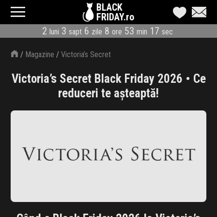
BLACK
FRIDAY.ro
2
3
6
8
53
16
luni
sapt
zile
ore
min
sec
CATEGORII
/
Magazine
/
Victoria’s Secret
MAGAZINE
Victoria’s Secret Black Friday 2026 • Ce
ÎNSCRIE MAGAZIN
reduceri te așteaptă!
LIVE BLOG
REDUCERI
CODURI REDUCERE
CÂND E BLACK FRIDAY
ABONARE NEWSLETTER