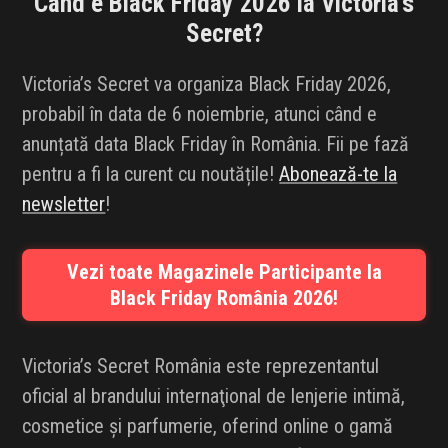
Când e Black Friday 2026 la
Victoria’s
INFLUENCER SQUAD
Secret
?
BRANDURI
Victoria’s Secret va organiza Black Friday 2026,
probabil în data de 6 noiembrie, atunci când e
IDEI DE CADOURI
anunțată data Black Friday în România. Fii pe fază
pentru a fi la curent cu noutățile!
Abonează-te la
ȘTIRI
newsletter
!
FAVORITE
Vezi toate Magazinele Participante la
Black Friday România 2026!
Victoria’s Secret România este reprezentantul
oficial al brandului internaţional de lenjerie intimă,
cosmetice şi parfumerie, oferind online o gamă