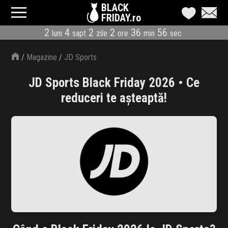
BLACK
FRIDAY.ro
2
4
2
2
36
55
luni
sapt
zile
ore
min
sec
CATEGORII
/
Magazine
/
JD Sports
MAGAZINE
JD Sports Black Friday 2026 • Ce
ÎNSCRIE MAGAZIN
reduceri te așteaptă!
LIVE BLOG
REDUCERI
CODURI REDUCERE
CÂND E BLACK FRIDAY
ABONARE NEWSLETTER