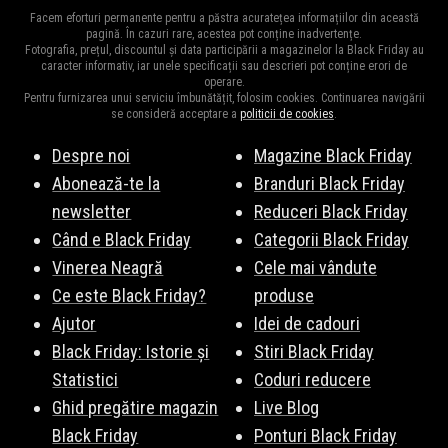
Ca în fiecare an,
JD Sports
ne surprinde cu cele mai mari
pe fază pentru a fi la curent cu noutățile!
Abonează-te la
Facem eforturi permanente pentru a păstra acuratețea informațiilor din această
reduceri din an la mii de produse.
Vezi Aici
o parte din produsele
pagină. În cazuri rare, acestea pot conține inadvertențe.
newsletter
!
Fotografia, prețul, discountul și data participării a magazinelor la Black Friday au
vedetă. Fiți pe fază, vă vom ține la curent cu surprizele JD
caracter informativ, iar unele specificații sau descrieri pot conține erori de
operare.
Sports de Black Friday 2026.
Pentru furnizarea unui serviciu îmbunătățit, folosim cookies. Continuarea navigării
se consideră acceptare a
politicii de cookies
.
Despre noi
Magazine Black Friday
Abonează-te la
Branduri Black Friday
newsletter
Reduceri Black Friday
Când e Black Friday
Categorii Black Friday
Vinerea Neagră
Cele mai vândute
Ce este Black Friday?
produse
Ajutor
Idei de cadouri
Black Friday: Istorie și
Stiri Black Friday
Statistici
Coduri reducere
Ghid pregătire magazin
Live Blog
Black Friday
Ponturi Black Friday