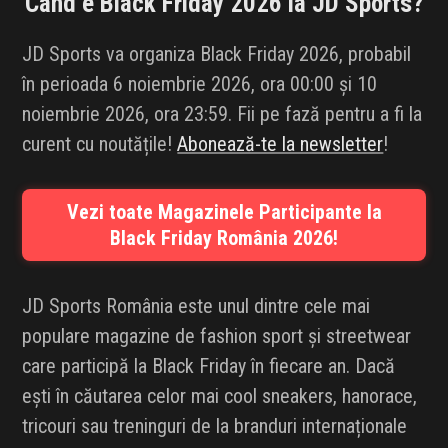
Când e Black Friday 2026 la
JD Sports
?
INFLUENCER SQUAD
JD Sports va organiza Black Friday 2026, probabil
BRANDURI
în perioada 6 noiembrie 2026, ora 00:00 și 10
noiembrie 2026, ora 23:59. Fii pe fază pentru a fi la
IDEI DE CADOURI
curent cu noutățile!
Abonează-te la newsletter
!
ȘTIRI
Vezi toate Magazinele Participante la
FAVORITE
Black Friday România 2026!
JD Sports România este unul dintre cele mai
populare magazine de fashion sport și streetwear
care participă la Black Friday în fiecare an. Dacă
ești în căutarea celor mai cool sneakers, hanorace,
tricouri sau treninguri de la branduri internaționale