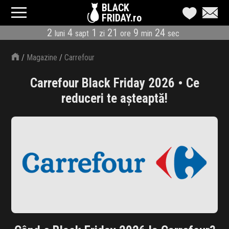
BLACK
FRIDAY.ro
2
4
1
21
9
24
luni
sapt
zi
ore
min
sec
CATEGORII
/
Magazine
/
Carrefour
MAGAZINE
Carrefour Black Friday 2026 • Ce
ÎNSCRIE MAGAZIN
reduceri te așteaptă!
LIVE BLOG
REDUCERI
CODURI REDUCERE
CÂND E BLACK FRIDAY
ABONARE NEWSLETTER