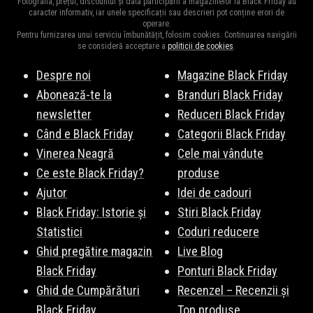
Fotografia, prețul, discountul și data participării a magazinelor la Black Friday au
vedetă. Fiți pe fază, vă vom ține la curent cu surprizele
caracter informativ, iar unele specificații sau descrieri pot conține erori de
operare.
Carrefour de Black Friday 2026.
Pentru furnizarea unui serviciu îmbunătățit, folosim cookies. Continuarea navigării
se consideră acceptare a
politicii de cookies
.
Despre noi
Magazine Black Friday
Abonează-te la
Branduri Black Friday
newsletter
Reduceri Black Friday
Când e Black Friday
Categorii Black Friday
Vinerea Neagră
Cele mai vândute
Ce este Black Friday?
produse
Ajutor
Idei de cadouri
Black Friday: Istorie și
Stiri Black Friday
Statistici
Coduri reducere
Ghid pregătire magazin
Live Blog
Black Friday
Ponturi Black Friday
Ghid de Cumpărături
Recenzel – Recenzii și
Black Friday
Top produse