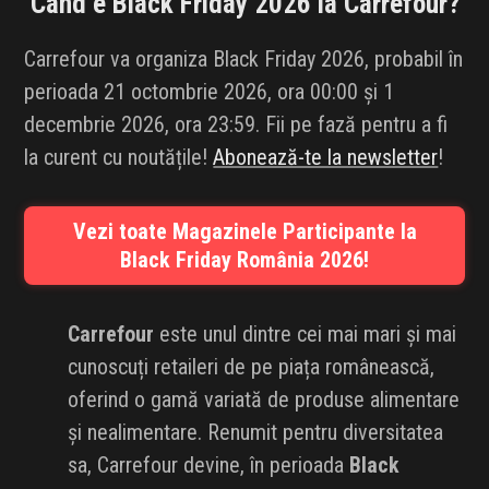
Când e Black Friday 2026 la
Carrefour
?
INFLUENCER SQUAD
Carrefour va organiza Black Friday 2026, probabil în
BRANDURI
perioada 21 octombrie 2026, ora 00:00 și 1
decembrie 2026, ora 23:59. Fii pe fază pentru a fi
IDEI DE CADOURI
la curent cu noutățile!
Abonează-te la newsletter
!
ȘTIRI
Vezi toate Magazinele Participante la
FAVORITE
Black Friday România 2026!
Carrefour
este unul dintre cei mai mari și mai
cunoscuți retaileri de pe piața românească,
oferind o gamă variată de produse alimentare
și nealimentare. Renumit pentru diversitatea
sa, Carrefour devine, în perioada
Black