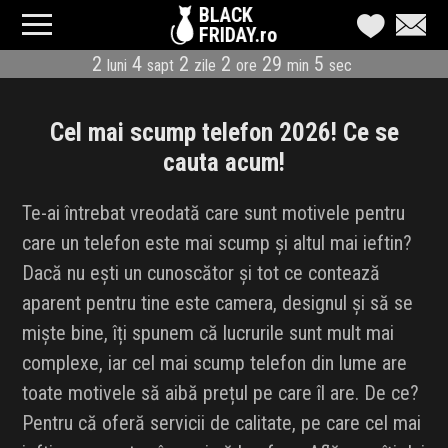
BLACK
FRIDAY.ro
2
4
2
2
29
5
luni
sapt
zile
ore
min
sec
CATEGORII
MAGAZINE
Cel mai scump telefon 2026! Ce se
cauta acum!
ÎNSCRIE MAGAZIN
Te-ai întrebat vreodată care sunt motivele pentru
LIVE BLOG
care un telefon este mai scump și altul mai ieftin?
Dacă nu ești un cunoscător și tot ce contează
REDUCERI
aparent pentru tine este camera, designul și să se
CODURI REDUCERE
miște bine, îți spunem că lucrurile sunt mult mai
complexe, iar cel mai scump telefon din lume are
CÂND E BLACK FRIDAY
toate motivele să aibă prețul pe care îl are. De ce?
Pentru că oferă servicii de calitate, pe care cel mai
ABONARE NEWSLETTER