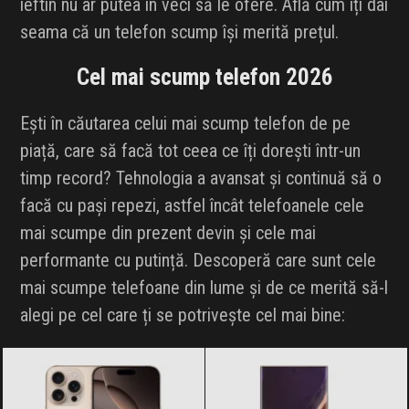
ieftin nu ar putea în veci să le ofere. Află cum îți dai
INFLUENCER SQUAD
seama că un telefon scump își merită prețul.
BRANDURI
Cel mai scump telefon 2026
IDEI DE CADOURI
Ești în căutarea celui mai scump telefon de pe
piață, care să facă tot ceea ce îți dorești într-un
ȘTIRI
timp record? Tehnologia a avansat și continuă să o
facă cu pași repezi, astfel încât telefoanele cele
FAVORITE
mai scumpe din prezent devin și cele mai
performante cu putință. Descoperă care sunt cele
mai scumpe telefoane din lume și de ce merită să-l
alegi pe cel care ți se potrivește cel mai bine: