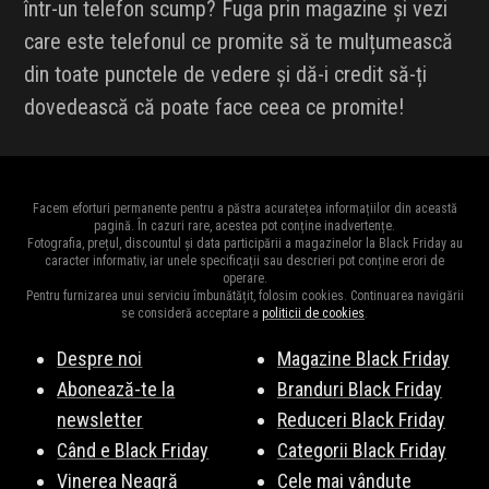
într-un telefon scump? Fuga prin magazine și vezi
care este telefonul ce promite să te mulțumească
din toate punctele de vedere și dă-i credit să-ți
dovedească că poate face ceea ce promite!
Facem eforturi permanente pentru a păstra acuratețea informațiilor din această
pagină. În cazuri rare, acestea pot conține inadvertențe.
Fotografia, prețul, discountul și data participării a magazinelor la Black Friday au
caracter informativ, iar unele specificații sau descrieri pot conține erori de
operare.
Pentru furnizarea unui serviciu îmbunătățit, folosim cookies. Continuarea navigării
se consideră acceptare a
politicii de cookies
.
Despre noi
Magazine Black Friday
Abonează-te la
Branduri Black Friday
newsletter
Reduceri Black Friday
Când e Black Friday
Categorii Black Friday
Vinerea Neagră
Cele mai vândute