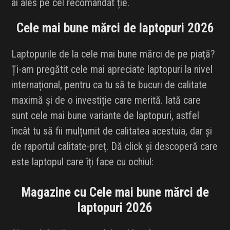
ai ales pe cel recomandat ție.
INFLUENCER SQUAD
Cele mai bune mărci de laptopuri 2026
BRANDURI
Laptopurile de la cele mai bune mărci de pe piață?
IDEI DE CADOURI
Ți-am pregătit cele mai apreciate laptopuri la nivel
internațional, pentru ca tu să te bucuri de calitate
ȘTIRI
maximă și de o investiție care merită. Iată care
sunt cele mai bune variante de laptopuri, astfel
FAVORITE
încât tu să fii mulțumit de calitatea acestuia, dar și
de raportul calitate-preț. Dă click și descoperă care
este laptopul care îți face cu ochiul:
Magazine cu Cele mai bune mărci de
laptopuri 2026