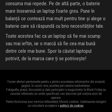
consuma mai repede. Pe de altă parte, o baterie
mare înseamnă un laptop foarte greu. Pune în
balanță ce contează mai mult pentru tine și alege o
baterie care să răspundă cu brio necesităților tale.
Toate acestea fac ca un laptop să fie mai scump
sau mai ieftin, iar o marcă să fie cea mai bună
dintre cele mai bune. Spor la căutat laptopul
potrivit, de la marca care ți se potrivește!
Facem eforturi permanente pentru a păstra acuratețea informațiilor din această
pagină. În cazuri rare, acestea pot conține inadvertențe.
Fotografia, prețul, discountul și data participării a magazinelor la Black Friday au
caracter informativ, iar unele specificații sau descrieri pot conține erori de
operare.
Pentru furnizarea unui serviciu îmbunătățit, folosim cookies. Continuarea navigării
se consideră acceptare a
politicii de cookies
.