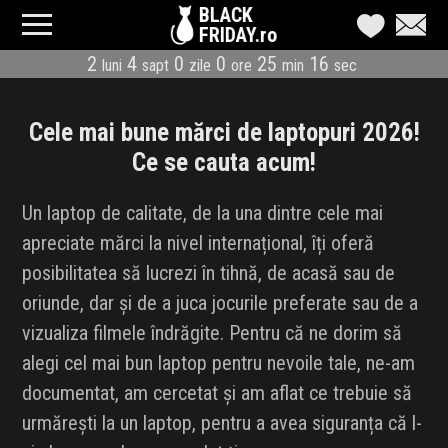
BLACK
FRIDAY.ro
2
4
0
0
25
16
luni
sapt
zile
ore
min
sec
CATEGORII
MAGAZINE
Cele mai bune mărci de laptopuri 2026!
Ce se cauta acum!
ÎNSCRIE MAGAZIN
Un laptop de calitate, de la una dintre cele mai
LIVE BLOG
apreciate mărci la nivel internațional, îți oferă
posibilitatea să lucrezi în tihnă, de acasă sau de
REDUCERI
oriunde, dar și de a juca jocurile preferate sau de a
CODURI REDUCERE
vizualiza filmele îndrăgite. Pentru că ne dorim să
alegi cel mai bun laptop pentru nevoile tale, ne-am
CÂND E BLACK FRIDAY
documentat, am cercetat și am aflat ce trebuie să
urmărești la un laptop, pentru a avea siguranța că l-
ABONARE NEWSLETTER