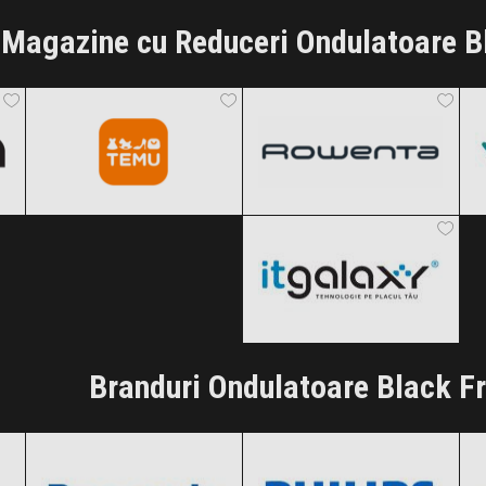
Magazine cu Reduceri Ondulatoare B
Temu
Rowenta
Black Friday 2026
Black Friday 2026
ITGalaxy
Clic și Vezi Ofertele!
Clic și Vezi Ofertele!
Black Friday 2026
Clic și Vezi Ofertele!
Branduri Ondulatoare Black F
Panasonic
Philips
Black Friday 2026
Black Friday 2026