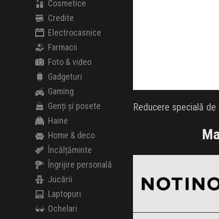
Cosmetice
Credite
Electrocasnice
Farmacii
Foto & video
Gadgeturi
Gaming
Genți și posete
Reducere specială de B
Haine
Ma
Home & deco
Încălțăminte
Notino
Black Friday 2026
Îngrijire personală
Jucării
Laptopuri
Ochelari
SABON
Clic și Vezi Ofertele!
Black Friday 2026