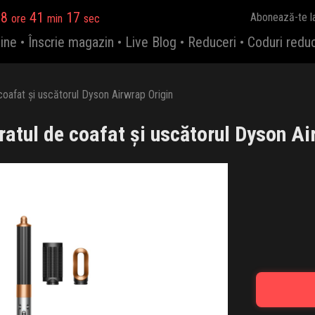
18
41
16
Abonează-te l
ore
min
sec
ine
•
Înscrie magazin
•
Live Blog
•
Reduceri
•
Coduri redu
coafat și uscătorul Dyson Airwrap Origin
atul de coafat și uscătorul Dyson Ai