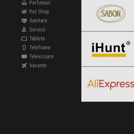
Parfumuri
Pet Shop
Sanitare
iHunt
Servicii
Clic și Vezi Ofertele!
Black Friday 2026
Tablete
Telefoane
Televizoare
AliExpress
Vacanțe
Clic și Vezi Ofertele!
Black Friday 2026
Clic și Vezi Ofertele!