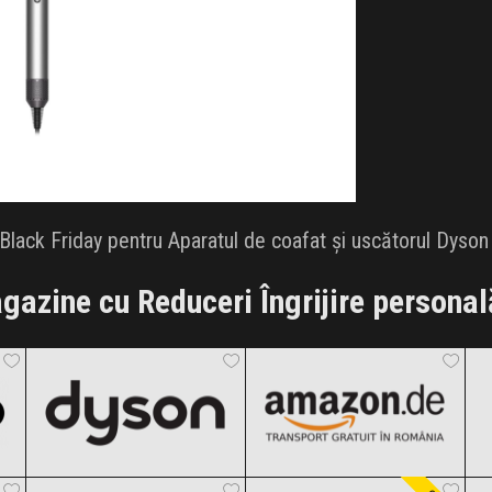
lack Friday pentru Aparatul de coafat și uscătorul Dyson A
gazine cu Reduceri Îngrijire personal
Dyson
Amazon.de
Black Friday 2026
Black Friday 2026
Cupio
LUXORISE
Clic și Vezi Ofertele!
Clic și Vezi Ofertele!
Black Friday 2026
Black Friday 2026