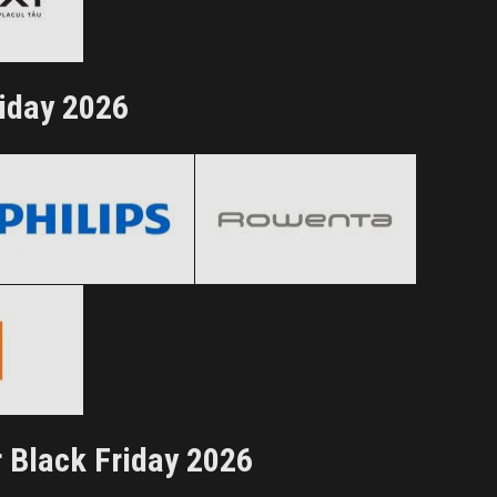
ertele!
riday 2026
Philips
Rowenta
Black Friday 2026
Black Friday 2026
Clic și Vezi Ofertele!
Clic și Vezi Ofertele!
 2026
ertele!
 Black Friday 2026
iHunt
Vexio