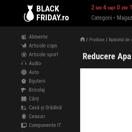
BLACK
2
4
0
luni
sapt
zile
FRIDAY.ro
Categorii
•
Magaz
Alimente
/
Produse
/
Aparatul de 
Articole copii
Reducere Apar
Articole sport
Audio
Auto
Bijuterii
Bricolaj
Cărți
Casă și Grădină
Ceasuri
Componente IT