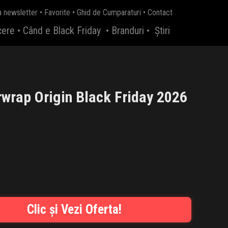
a newsletter
•
Favorite
•
Ghid de Cumparaturi
•
Contact
cere
•
Când e Black Friday
•
Branduri
•
Știri
rwrap Origin Black Friday 2026
Clic și Vezi Oferta!