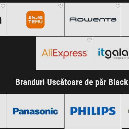
Black Friday 2026
Black Friday 2026
AliExpress
ITGalaxy
Clic și Vezi Ofertele!
Clic și Vezi Ofertele!
Black Friday 2026
Black Friday
Clic și Vezi Ofertele!
Clic și Vezi Of
Branduri Uscătoare de păr Black
Panasonic
Philips
Black Friday 2026
Black Friday 2026
Xiaomi
Clic și Vezi Ofertele!
Clic și Vezi Ofertele!