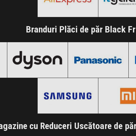
Clic și Vezi Ofertele!
Clic și Vezi Of
Branduri Plăci de păr Black F
Dyson
Panasonic
Black Friday 2026
Black Friday 2026
Samsung
Xiaomi
Clic și Vezi Ofertele!
Clic și Vezi Ofertele!
Black Friday 2026
Black Friday
Clic și Vezi Ofertele!
Clic și Vezi Of
gazine cu Reduceri Uscătoare de păr
Temu
Rowenta