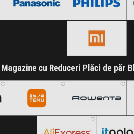
Xiaomi
Clic și Vezi Ofertele!
Clic și Vezi Ofertele!
Black Friday 2026
Clic și Vezi Ofertele!
Magazine cu Reduceri Plăci de păr B
Temu
Rowenta
Black Friday 2026
Black Friday 2026
AliExpress
ITGalaxy
Clic și Vezi Ofertele!
Clic și Vezi Ofertele!
Black Friday 2026
Black Friday