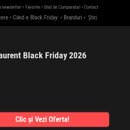
a newsletter
•
Favorite
•
Ghid de Cumparaturi
•
Contact
cere
•
Când e Black Friday
•
Branduri
•
Știri
aurent Black Friday 2026
Clic și Vezi Oferta!