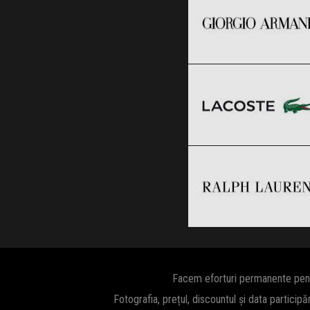
Lacoste
Clic și Vezi Ofertele!
Black Friday 2026
Ralph Lauren
Clic și Vezi Ofertele!
Black Friday 2026
Clic și Vezi Ofertele!
Facem eforturi permanente pentru
Fotografia, prețul, discountul și data participă