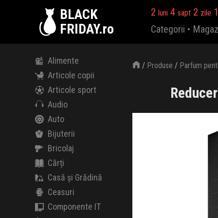
BLACK
2
4
2
luni
sapt
zile
FRIDAY.ro
Categorii
•
Magaz
Alimente
/
Produse
/
Parfum pentr
Articole copii
Reducer
Articole sport
Audio
Auto
Bijuterii
Bricolaj
Cărți
Casă și Grădină
Ceasuri
Componente IT