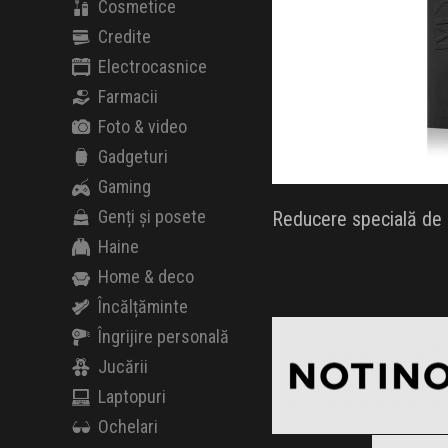
Cosmetice
Credite
Electrocasnice
Farmacii
Foto & video
Gadgeturi
Gaming
Genți și posete
Reducere specială de B
Haine
Home & deco
Încălțăminte
Notino
Black Friday 2026
Îngrijire personală
Jucării
Laptopuri
Ochelari
Clic și Vezi Ofertele!
Blac