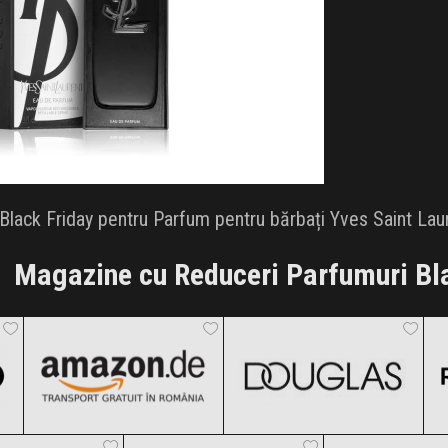
lack Friday pentru Parfum pentru bărbați Yves Saint Laure
Magazine cu Reduceri Parfumuri Bl
Amazon.de
DOUGLAS
Black Friday 2026
Black Friday 2026
Lancôme
Esteto
AliExpres
Clic și Vezi Ofertele!
Clic și Vezi Ofertele!
k Friday 2026
Black Friday 2026
Black Friday