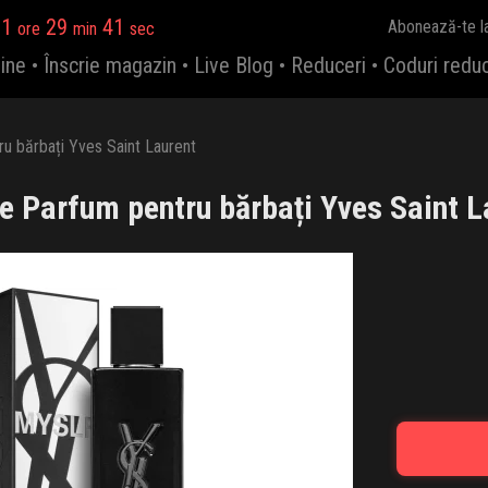
11
29
41
Abonează-te l
ore
min
sec
ine
•
Înscrie magazin
•
Live Blog
•
Reduceri
•
Coduri redu
u bărbați Yves Saint Laurent
e Parfum pentru bărbați Yves Saint L