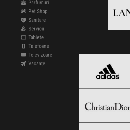
Parfumuri
Pet Shop
Sanitare
Servicii
Clic ș
Tablete
Telefoane
adidas
Televizoare
Black Friday 2026
Vacanțe
Christian Dior
Clic și Vezi Ofertele!
Black Friday 2026
Giorgio Armani
Clic și Vezi Ofertele!
Black Friday 2026