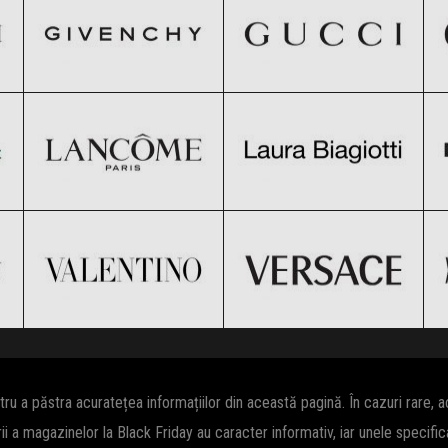
Lancome
LAURA BIAGIOTTI
Clic și Vezi Ofertele!
Clic și Vezi Ofertele!
Black Friday 2026
Black Friday 2026
Valentino
Versace
Clic și Vezi Ofertele!
Clic și Vezi Ofertele!
Black Friday 2026
Black Friday 2026
Clic și Vezi Ofertele!
Clic și Vezi Ofertele!
 a păstra acuratețea informațiilor din această pagină. În cazuri rare, 
rii a magazinelor la Black Friday au caracter informativ, iar unele specifi