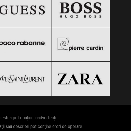
Paco Rabanne
Pierre Cardin
Clic și Vezi Ofertele!
Clic și Vezi Ofertele!
Black Friday 2026
Black Friday 2026
Yves Saint-Laurent
ZARA
Clic și Vezi Ofertele!
Clic și Vezi Ofertele!
Black Friday 2026
Black Friday 2026
Clic și Vezi Ofertele!
Clic și Vezi Ofertele!
acestea pot conține inadvertențe.
cații sau descrieri pot conține erori de operare.