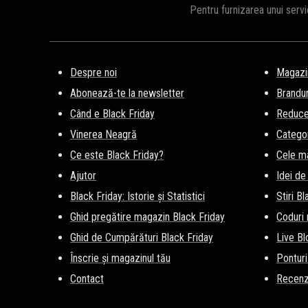
Pentru furnizarea unui serv
Despre noi
Magazi
Abonează-te la newsletter
Brandur
Când e Black Friday
Reducer
Vinerea Neagră
Categor
Ce este Black Friday?
Cele m
Ajutor
Idei de
Black Friday: Istorie și Statistici
Stiri B
Ghid pregătire magazin Black Friday
Coduri
Ghid de Cumpărături Black Friday
Live Bl
Înscrie și magazinul tău
Ponturi
Contact
Recenz