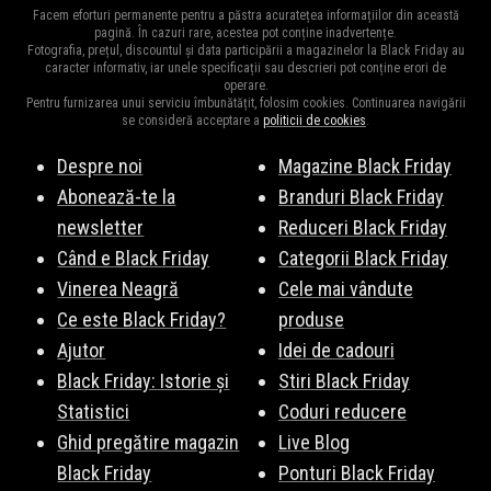
Facem eforturi permanente pentru a păstra acuratețea informațiilor din această
pagină. În cazuri rare, acestea pot conține inadvertențe.
Fotografia, prețul, discountul și data participării a magazinelor la Black Friday au
caracter informativ, iar unele specificații sau descrieri pot conține erori de
operare.
Pentru furnizarea unui serviciu îmbunătățit, folosim cookies. Continuarea navigării
se consideră acceptare a
politicii de cookies
.
Despre noi
Magazine Black Friday
Abonează-te la
Branduri Black Friday
newsletter
Reduceri Black Friday
Când e Black Friday
Categorii Black Friday
Vinerea Neagră
Cele mai vândute
Ce este Black Friday?
produse
Ajutor
Idei de cadouri
Black Friday: Istorie și
Stiri Black Friday
Statistici
Coduri reducere
Ghid pregătire magazin
Live Blog
Black Friday
Ponturi Black Friday