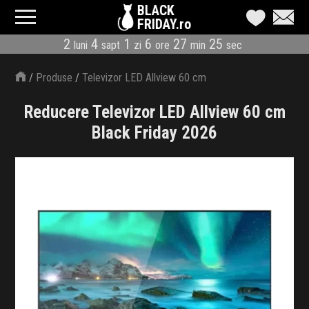
BLACK
FRIDAY.ro
2
4
1
6
27
25
luni
sapt
zi
ore
min
sec
CATEGORII
/
Produse
/
Televizor LED Allview 60 cm
MAGAZINE
Reducere Televizor LED Allview 60 cm
ÎNSCRIE MAGAZIN
Black Friday 2026
LIVE BLOG
REDUCERI
CODURI REDUCERE
CÂND E BLACK FRIDAY
ABONARE NEWSLETTER