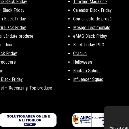
ne Black Friday
Timeline Magazine
i Black Friday
Calendar Black Friday
i Black Friday
Comunicate de presă
ii Black Friday
Mesaje Testimoniale
ai vândute produse
eMAG Black Friday
 cadouri
Black Friday PRO
lack Friday
Crăciun
 reducere
Halloween
og
Back to School
 Black Friday
Influencer Squad
el – Recenzii și Top produse
Pentru a ofer