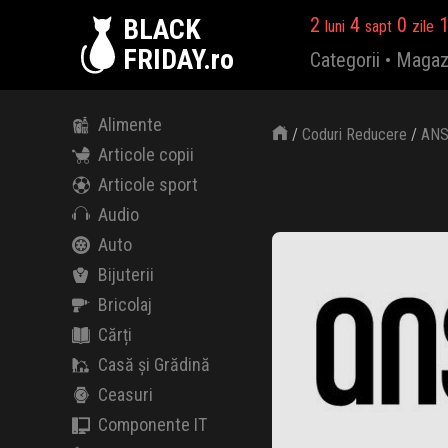
BLACK
2
4
0
luni
sapt
zile
FRIDAY.ro
Categorii
•
Magaz
Alimente
/
Coduri Reducere
/
ANS
Articole copii
Articole sport
Audio
Auto
Bijuterii
Bricolaj
Cărți
Casă și Grădină
Ceasuri
Componente IT