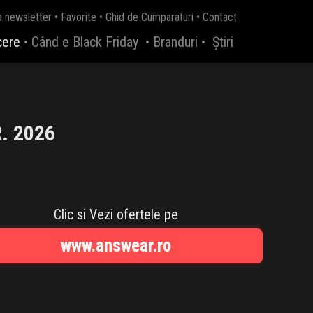
a newsletter
•
Favorite
•
Ghid de Cumparaturi
•
Contact
cere
•
Când e Black Friday
•
Branduri
•
Știri
. 2026
Clic si Vezi ofertele pe
www.answear.ro