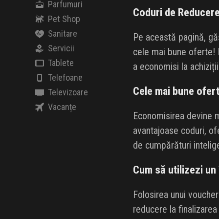
Parfumuri
Coduri de Reducere
Pet Shop
Sanitare
Pe această pagină, gă
Servicii
cele mai bune oferte! F
Tablete
a economisi la achiziții
Telefoane
Cele mai bune ofe
Televizoare
Vacanțe
Economisirea devine m
avantajoase coduri, ofe
de cumpărături intelig
Cum să utilizezi 
Folosirea unui voucher
reducere la finalizare