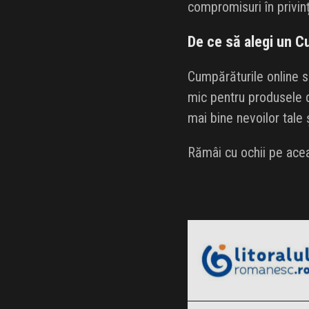
compromisuri în privința
De ce să alegi un
Cumpărăturile online s
mic pentru produsele d
mai bine nevoilor tale
Rămâi cu ochii pe acea
LitoralulRomanesc.ro
Black Friday 2026
Amazon.de
Clic și Vezi Ofertele!
Black Friday 2026