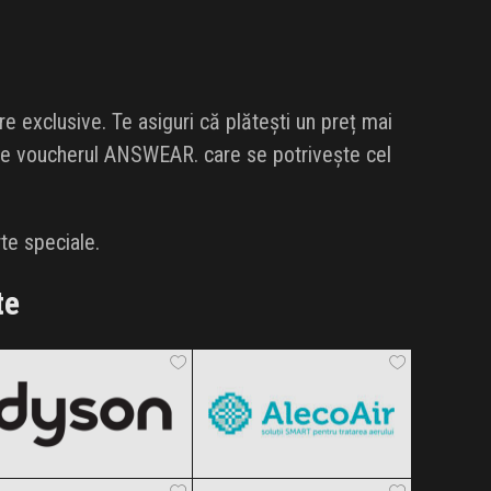
 exclusive. Te asiguri că plătești un preț mai
lege voucherul ANSWEAR. care se potrivește cel
te speciale.
te
Dyson
AlecoAir
Black Friday 2026
Black Friday 2026
Benvenuti
Decathlon
Clic și Vezi Ofertele!
Clic și Vezi Ofertele!
Black Friday 2026
Black Friday 2026