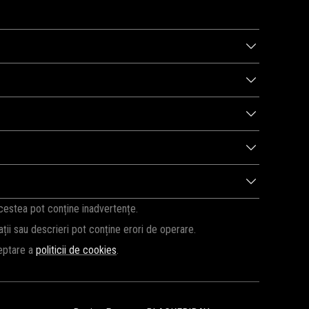
inalizarea comenzii. Reducerea va fi aplicată automat la
d regulat pentru a beneficia de cele mai bune oferte
e sezon. Vă recomandăm să reveniți pe această pagină pentru
i sau produse selectate. Verificați detaliile fiecărui cod
are și dacă a fost introdus corect. Uneori, codurile expiră
acestea pot conține inadvertențe.
cații sau descrieri pot conține erori de operare.
ceptare a
politicii de cookies
.