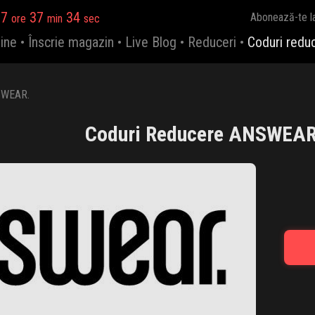
17
37
33
Abonează-te l
ore
min
sec
ine
•
Înscrie magazin
•
Live Blog
•
Reduceri
•
Coduri redu
WEAR.
Coduri Reducere ANSWEAR