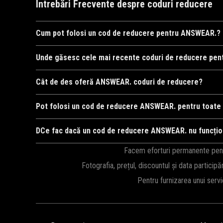
Întrebări Frecvente despre coduri reducere
Cum pot folosi un cod de reducere pentru ANSWEAR.?
Pentru a folosi un cod de reducere la ANSWEAR., adăugați pro
Unde găsesc cele mai recente coduri de reducere pe
suma totală, dacă codul este valabil.
Cele mai recente coduri de reducere pentru ANSWEAR. sunt pu
Cât de des oferă ANSWEAR. coduri de reducere?
disponibile.
ANSWEAR. oferă frecvent coduri de reducere, în special în p
Pot folosi un cod de reducere ANSWEAR. pentru toate
a nu rata nicio ofertă.
Unele coduri de reducere de la ANSWEAR. sunt valabile pentru
DCe fac dacă un cod de reducere ANSWEAR. nu funcți
pentru a vă asigura că poate fi utilizat pentru produsele dori
Dacă un cod de reducere pentru ANSWEAR. nu funcționează, veri
Facem eforturi permanente pentru
sau sunt valabile doar pentru anumite produse sau perioade 
Fotografia, prețul, discountul și data participă
Pentru furnizarea unui serv