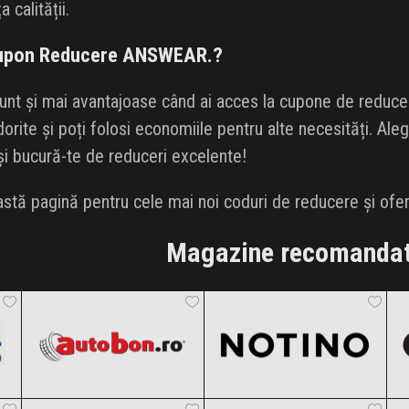
 calității.
 Cupon Reducere ANSWEAR.?
unt și mai avantajoase când ai acces la cupone de reducere
orite și poți folosi economiile pentru alte necesități. A
 și bucură-te de reduceri excelente!
stă pagină pentru cele mai noi coduri de reducere și ofer
Magazine recomanda
Autobon
Notino
Black Friday 2026
Black Friday 2026
ANSWEAR.
Aronia Charlottenburg
Clic și Vezi Ofertele!
Clic și Vezi Ofertele!
Black Friday 2026
Black Friday 2026