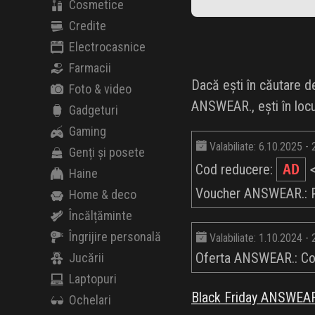
Cosmetice
Credite
Electrocasnice
Farmacii
Dacă ești în căutare d
Foto & video
ANSWEAR., ești în locu
Gadgeturi
Gaming
Valabiliate: 6.10.2025 -
Genți și posete
Cod reducere:
AD
≪
Haine
Voucher ANSWEAR.: Pân
Home & deco
Încălțăminte
Îngrijire personală
Valabiliate: 1.10.2024 -
Oferta ANSWEAR.: Com
Jucării
Laptopuri
Black Friday ANSWEAR
Ochelari