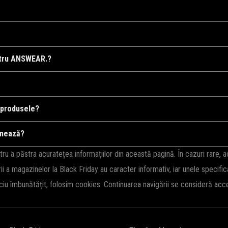
dusele dorite în coș, apoi introduceți codul în câmpul de reducere la f
ntru ANSWEAR.?
blicate pe această pagină și sunt actualizate constant. Verifică în mo
erioadele de sărbători, campanii speciale, sau în timpul reducerilor d
 produsele?
 întreaga gamă de produse, însă altele se aplică doar la anumite categori
onează?
te.
ficați dacă acesta este încă activ, dacă îndepliniți condițiile de utiliz
 a păstra acuratețea informațiilor din această pagină. În cazuri rare, 
de timp.
rii a magazinelor la Black Friday au caracter informativ, iar unele specifi
iciu îmbunătățit, folosim cookies. Continuarea navigării se consideră ac