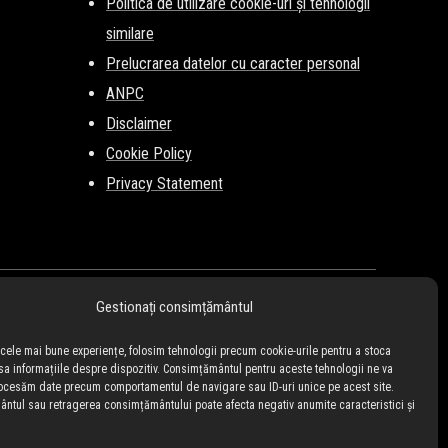
Politica de utilizare cookie-uri și tehnologii
similare
Prelucrarea datelor cu caracter personal
ANPC
Disclaimer
Cookie Policy
Privacy Statement
Gestionați consimțământul
i cele mai bune experiențe, folosim tehnologii precum cookie-urile pentru a stoca
sa informațiile despre dispozitiv. Consimțământul pentru aceste tehnologii ne va
ocesăm date precum comportamentul de navigare sau ID-uri unice pe acest site.
tul sau retragerea consimțământului poate afecta negativ anumite caracteristici și