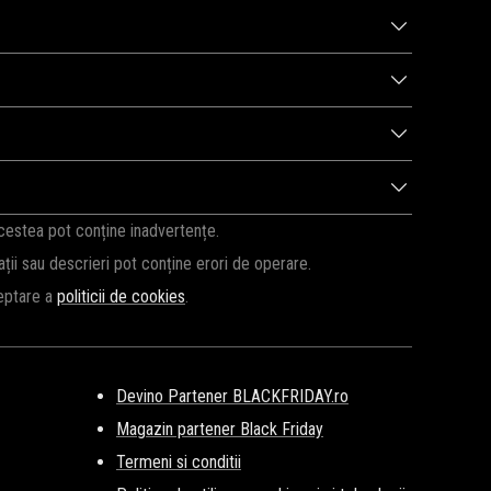
inalizarea comenzii. Reducerea va fi aplicată automat la suma
d regulat pentru a beneficia de cele mai bune oferte
e sezon. Vă recomandăm să reveniți pe această pagină pentru a
i sau produse selectate. Verificați detaliile fiecărui cod
are și dacă a fost introdus corect. Uneori, codurile expiră
acestea pot conține inadvertențe.
cații sau descrieri pot conține erori de operare.
ceptare a
politicii de cookies
.
Devino Partener BLACKFRIDAY.ro
Magazin partener Black Friday
Termeni si conditii