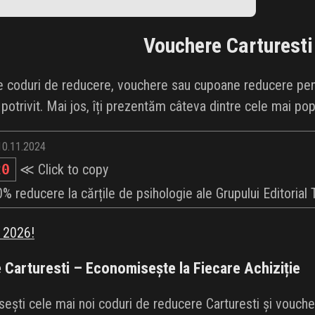
Vouchere
Carturesti
e coduri de reducere, vouchere sau cupoane reducere pent
ul potrivit. Mai jos, îți prezentăm câteva dintre cele mai p
 10.11.2024
20
≪ Click to copy
% reducere la cărțile de psihologie ale Grupului Editorial 
i 2026!
 Carturesti – Economisește la Fiecare Achiziție
ești cele mai noi coduri de reducere Carturesti și voucher