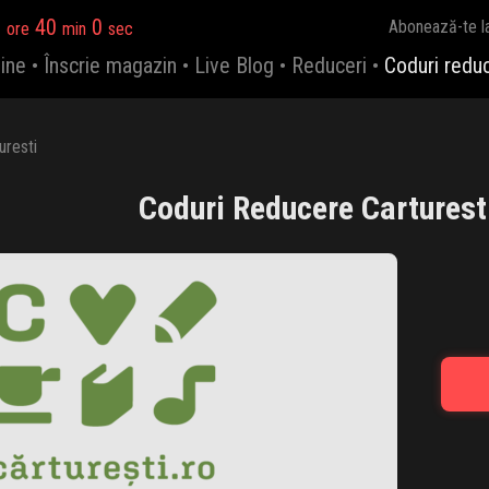
0
39
59
Abonează-te l
ore
min
sec
ine
•
Înscrie magazin
•
Live Blog
•
Reduceri
•
Coduri redu
uresti
Coduri Reducere Carturest