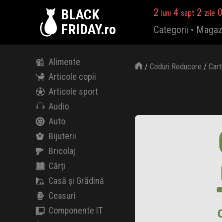
BLACK
2
4
2
luni
sapt
zile
FRIDAY.ro
Categorii
•
Magaz
Alimente
/
Coduri Reducere
/
Cart
Articole copii
Articole sport
Audio
Auto
Bijuterii
Bricolaj
Cărți
Casă și Grădină
Ceasuri
Componente IT