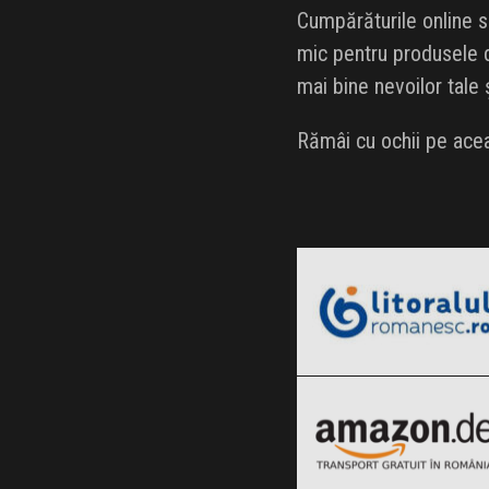
Cumpărăturile online s
mic pentru produsele do
mai bine nevoilor tale
Rămâi cu ochii pe acea
LitoralulRomanesc.ro
Black Friday 2026
Amazon.de
Clic și Vezi Ofertele!
Black Friday 2026