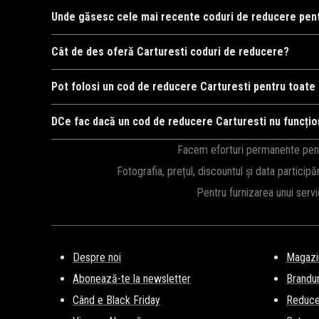
Pentru a folosi un cod de reducere la Carturesti, adăugați p
Unde găsesc cele mai recente coduri de reducere pent
totală, dacă codul este valabil.
Cele mai recente coduri de reducere pentru Carturesti sunt p
Cât de des oferă Carturesti coduri de reducere?
disponibile.
Carturesti oferă frecvent coduri de reducere, în special în 
Pot folosi un cod de reducere Carturesti pentru toate
nu rata nicio ofertă.
Unele coduri de reducere de la Carturesti sunt valabile pentr
DCe fac dacă un cod de reducere Carturesti nu funcți
pentru a vă asigura că poate fi utilizat pentru produsele dori
Dacă un cod de reducere pentru Carturesti nu funcționează, ver
Facem eforturi permanente pentru
sau sunt valabile doar pentru anumite produse sau perioade 
Fotografia, prețul, discountul și data participă
Pentru furnizarea unui serv
Despre noi
Magazi
Abonează-te la newsletter
Brandur
Când e Black Friday
Reducer