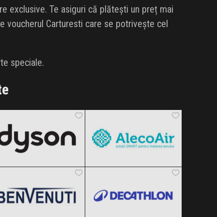
 exclusive. Te asiguri că plătești un preț mai
ge voucherul Carturesti care se potrivește cel
te speciale.
te
Dyson
AlecoAir
Black Friday 2026
Black Friday 2026
Benvenuti
Decathlon
Clic și Vezi Ofertele!
Clic și Vezi Ofertele!
Black Friday 2026
Black Friday 2026