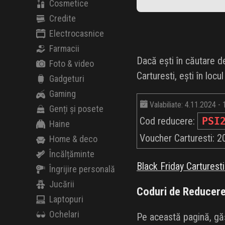
Cosmetice
Credite
Electrocasnice
Farmacii
Dacă ești în căutare d
Foto & video
Carturesti, ești în loc
Gadgeturi
Gaming
Valabiliate: 4.11.2024 -
Genți și posete
Cod reducere:
PSI
Haine
Voucher Carturesti: 20
Home & deco
Încălțăminte
Black Friday Carturest
Îngrijire personală
Jucării
Coduri de Reducere
Laptopuri
Ochelari
Pe această pagină, găs