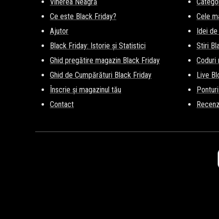
Vinerea Neagră
Categor
Ce este Black Friday?
Cele m
Ajutor
Idei de
Black Friday: Istorie și Statistici
Stiri B
Ghid pregătire magazin Black Friday
Coduri
Ghid de Cumpărături Black Friday
Live Bl
Înscrie și magazinul tău
Ponturi
Contact
Recenz