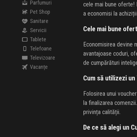
Parfumuri
cele mai bune oferte! F
Pet Shop
a economisi la achiziții
Sanitare
Cele mai bune ofer
Servicii
Tablete
Economisirea devine m
Telefoane
avantajoase coduri, ofe
Televizoare
de cumpărături intelig
Vacanțe
Cum să utilizezi un
Folosirea unui voucher
la finalizarea comenzi
privința calității.
De ce să alegi un 