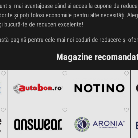
unt și mai avantajoase când ai acces la cupone de reducere
rite și poți folosi economiile pentru alte necesități. Ale
 și bucură-te de reduceri excelente!
stă pagină pentru cele mai noi coduri de reducere și ofer
Magazine recomanda
Autobon
Notino
Black Friday 2026
Black Friday 2026
ANSWEAR.
Aronia Charlottenburg
Clic și Vezi Ofertele!
Clic și Vezi Ofertele!
Black Friday 2026
Black Friday 2026