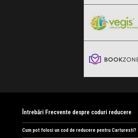
Vegis.ro
Clic și Vezi Ofertele!
Black Friday 2026
Bookzone
Clic și Vezi Ofertele!
Black Friday 2026
Clic și Vezi Ofertele!
Întrebări Frecvente despre coduri reducere
Cum pot folosi un cod de reducere pentru Carturesti?