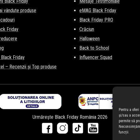
ii Black Friday
Mesaje Testimoniale
ai vândute produse
eMAG Black Friday
 cadouri
Black Friday PRO
lack Friday
Crăciun
 reducere
Halloween
og
Back to School
 Black Friday
Influencer Squad
el – Recenzii și Top produse
Pentru a ofer
și/sau a acce
Urmărește Black Friday România 2026
permite să pr
Neconsimțămân
funcții.