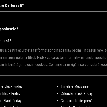
rodusele dorite în coș, apoi introduceți codul în câmpul de reducere la f
ru Carturesti?
ublicate pe această pagină și sunt actualizate constant. Verifică în mo
perioadele de sărbători, campanii speciale, sau în timpul reducerilor d
 produsele?
u întreaga gamă de produse, însă altele se aplică doar la anumite categori
onează?
te.
ificați dacă acesta este încă activ, dacă îndepliniți condițiile de utiliz
 a păstra acuratețea informațiilor din această pagină. În cazuri rare, 
de timp.
rii a magazinelor la Black Friday au caracter informativ, iar unele specifi
iciu îmbunătățit, folosim cookies. Continuarea navigării se consideră ac
ne Black Friday
Timeline Magazine
i Black Friday
Calendar Black Friday
i Black Friday
Comunicate de presă