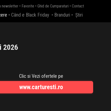
a newsletter
•
Favorite
•
Ghid de Cumparaturi
•
Contact
cere
•
Când e Black Friday
•
Branduri
•
Știri
i 2026
Clic si Vezi ofertele pe
www.carturesti.ro