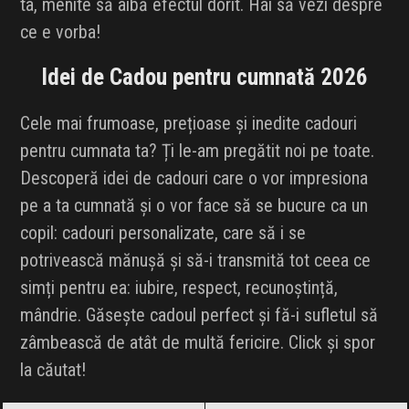
ta, menite să aibă efectul dorit. Hai să vezi despre
INFLUENCER SQUAD
ce e vorba!
BRANDURI
Idei de Cadou pentru cumnată 2026
IDEI DE CADOURI
Cele mai frumoase, prețioase și inedite cadouri
pentru cumnata ta? Ți le-am pregătit noi pe toate.
ȘTIRI
Descoperă idei de cadouri care o vor impresiona
pe a ta cumnată și o vor face să se bucure ca un
FAVORITE
copil: cadouri personalizate, care să i se
potrivească mănușă și să-i transmită tot ceea ce
simți pentru ea: iubire, respect, recunoștință,
mândrie. Găsește cadoul perfect și fă-i sufletul să
zâmbească de atât de multă fericire. Click și spor
la căutat!