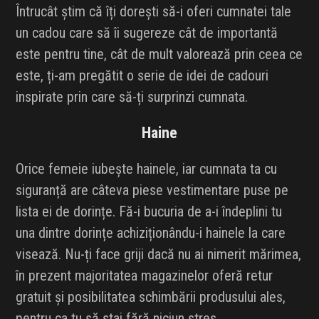
Întrucât știm că îți dorești să-i oferi cumnatei tale
un cadou care să îi sugereze cât de importantă
este pentru tine, cât de mult valorează prin ceea ce
este, ți-am pregătit o serie de idei de cadouri
inspirate prin care să-ți surprinzi cumnata.
Haine
Orice femeie iubește hainele, iar cumnata ta cu
siguranță are câteva piese vestimentare puse pe
lista ei de dorințe. Fă-i bucuria de a-i îndeplini tu
una dintre dorințe achiziționându-i hainele la care
visează. Nu-ți face griji dacă nu ai nimerit mărimea,
în prezent majoritatea magazinelor oferă retur
gratuit și posibilitatea schimbării produsului ales,
pentru ca tu să stai fără niciun stres.