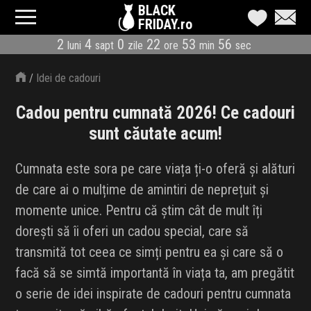
BLACK
FRIDAY.ro
2
4
0
22
53
55
luni
sapt
zile
ore
min
sec
CATEGORII
/
Idei de cadouri
MAGAZINE
Cadou pentru cumnată 2026! Ce cadouri
ÎNSCRIE MAGAZIN
sunt căutate acum!
LIVE BLOG
Cumnata este sora pe care viața ți-o oferă și alături
de care ai o mulțime de amintiri de neprețuit și
REDUCERI
momente unice. Pentru că știm cât de mult îți
CODURI REDUCERE
dorești să îi oferi un cadou special, care să
transmită tot ceea ce simți pentru ea și care să o
CÂND E BLACK FRIDAY
facă să se simtă importantă în viața ta, am pregătit
o serie de idei inspirate de cadouri pentru cumnata
ABONARE NEWSLETTER