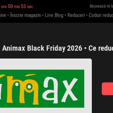
50
55
Abonează-te l
ore
min
sec
ine
•
Înscrie magazin
•
Live Blog
•
Reduceri
•
Coduri redu
Animax Black Friday 2026 • Ce reduc