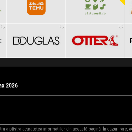
DOUGLAS
OTTER
Clic și Vezi Ofertele!
Clic și Vezi Ofertele!
Black Friday 2026
Black Friday 2026
Clic și Vezi Ofertele!
Clic și Vezi Ofertele!
max 2026
 noiembrie 2026, ora 00:00 și 8 noiembrie 2026, ora 23:59. Fii pe fază pe
ri din an la mii de produse.
Vezi Aici
o parte din produsele vedetă. Fiți 
 a păstra acuratețea informațiilor din această pagină. În cazuri rare, 