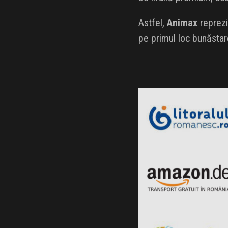
Astfel,
Animax
reprezin
pe primul loc bunăstare
LitoralulRomanesc.ro
Black Friday 2026
Amazon.de
Clic și Vezi Ofertele!
Black Friday 2026
Vegis.ro
Clic și Vezi Ofertele!
Black Friday 2026