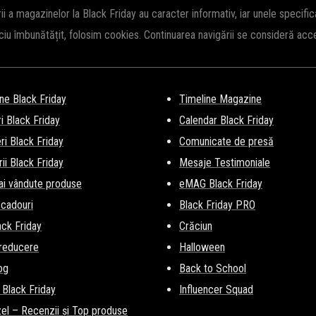
rii a magazinelor la Black Friday au caracter informativ, iar unele specifi
iciu îmbunătățit, folosim cookies. Continuarea navigării se consideră ac
ne Black Friday
Timeline Magazine
i Black Friday
Calendar Black Friday
i Black Friday
Comunicate de presă
ii Black Friday
Mesaje Testimoniale
ai vândute produse
eMAG Black Friday
 cadouri
Black Friday PRO
lack Friday
Crăciun
 reducere
Halloween
og
Back to School
 Black Friday
Influencer Squad
el – Recenzii și Top produse