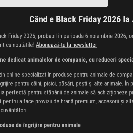
Când e Black Friday 2026 la
ck Friday 2026, probabil în perioada 6 noiembrie 2026, or
ent cu noutățile!
Abonează-te la newsletter
!
ne dedicat animalelor de companie, cu reduceri specia
n online specializat în produse pentru animale de compani
grijire pentru câini, pisici, păsări, pești și alte animale. În
azia perfectă pentru stăpânii de animale să achiziționeze 
ă pentru a face provizii de hrană premium, accesorii și al
ecuvântători.
roduse de îngrijire pentru animale