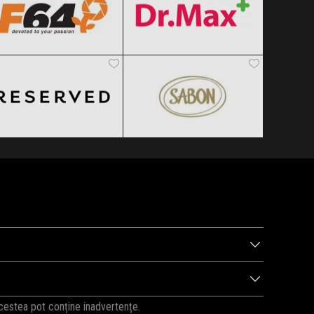
Reserved
SABON
Clic și Vezi Ofertele!
Clic și Vezi Ofertele!
Black Friday 2026
Black Friday 2026
Clic și Vezi Ofertele!
Clic și Vezi Ofertele!
ntru a fi la curent cu noutățile!
Abonează-te la newsletter
!
pe fază, vă vom ține la curent cu surprizele Animax de Black
acestea pot conține inadvertențe.