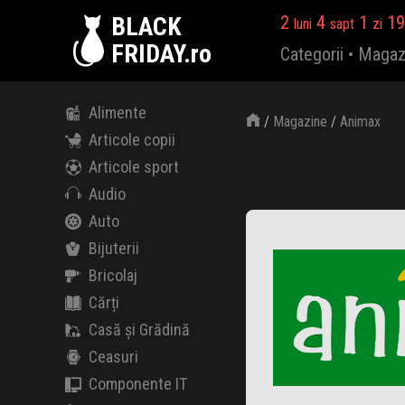
BLACK
2
4
1
19
luni
sapt
zi
FRIDAY.ro
Categorii
•
Magaz
Alimente
/
Magazine
/
Animax
Articole copii
Articole sport
Audio
Auto
Bijuterii
Bricolaj
Cărți
Casă și Grădină
Ceasuri
Componente IT