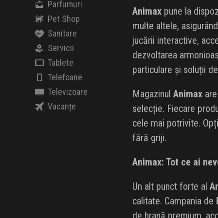
Parfumuri
Animax
pune la dispoz
Pet Shop
multe altele, asigurân
Sanitare
jucării interactive, ac
Servicii
dezvoltarea armonioasă
Tablete
particulare și soluții d
Telefoane
Televizoare
Magazinul
Animax
are 
Vacanțe
selecție. Fiecare produ
cele mai potrivite. Opț
fără griji.
Animax: Tot ce ai nev
Un alt punct forte al
A
calitate. Campania de
de hrană premium, acce