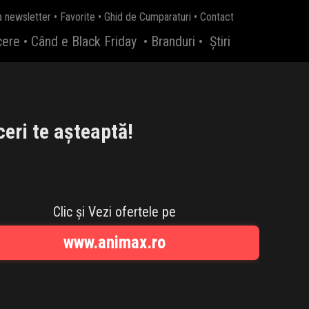
a newsletter
•
Favorite
•
Ghid de Cumparaturi
•
Contact
cere
•
Când e Black Friday
•
Branduri
•
Știri
eri te așteaptă!
Clic și Vezi ofertele pe
www.animax.ro