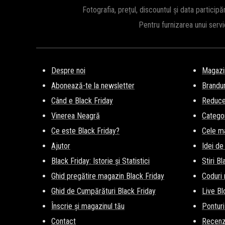
Friday 2026.
Fotografia, prețul, discountul și data participă
Pentru furnizarea unui serv
Despre noi
Magazi
Abonează-te la newsletter
Brandur
Când e Black Friday
Reducer
Vinerea Neagră
Categor
Ce este Black Friday?
Cele m
Ajutor
Idei de
Black Friday: Istorie și Statistici
Stiri B
Ghid pregătire magazin Black Friday
Coduri
Ghid de Cumpărături Black Friday
Live Bl
Înscrie și magazinul tău
Ponturi
Contact
Recenz