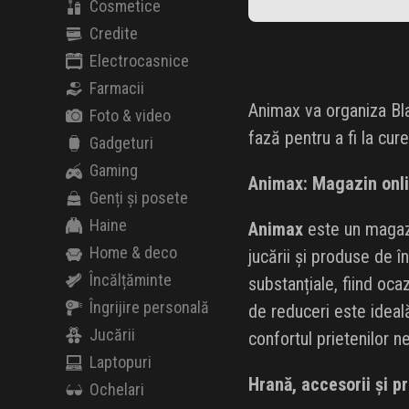
Cosmetice
Credite
Electrocasnice
Farmacii
Animax va organiza Bla
Foto & video
fază pentru a fi la cur
Gadgeturi
Gaming
Animax: Magazin onli
Genți și posete
Haine
Animax
este un magazi
Home & deco
jucării și produse de în
Încălțăminte
substanțiale, fiind oc
Îngrijire personală
de reduceri este ideal
Jucării
confortul prietenilor n
Laptopuri
Hrană, accesorii și p
Ochelari