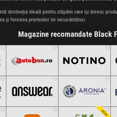
tă destinația ideală pentru stăpânii care își doresc produs
a și fericirea prietenilor lor necuvântători.
Magazine recomandate Black F
Autobon
Notino
Black Friday 2026
Black Friday 2026
ANSWEAR.
Aronia Charlottenburg
Clic și Vezi Ofertele!
Clic și Vezi Ofertele!
Black Friday 2026
Black Friday 2026
Temu
Carturesti
Clic și Vezi Ofertele!
Clic și Vezi Ofertele!
Black Friday 2026
Black Friday 2026
GOLD