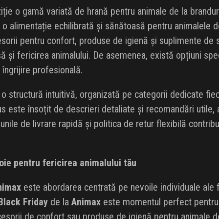
iție o gamă variată de hrană pentru animale de la branduri
d o alimentație echilibrată și sănătoasă pentru animalele
cesorii pentru confort, produse de igienă și suplimente de s
 și fericirea animalului. De asemenea, există opțiuni spe
e îngrijire profesională.
o structură intuitivă, organizată pe categorii dedicate fiec
s este însoțit de descrieri detaliate și recomandări utile, 
iunile de livrare rapidă și politica de retur flexibilă contr
oie pentru fericirea animalului tău
nimax
este abordarea centrată pe nevoile individuale ale f
Black Friday
de la
Animax
este momentul perfect pentru a 
sorii de confort sau produse de igienă pentru animale de 