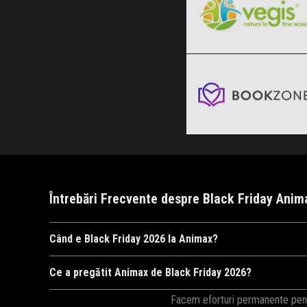
Bookzone
Clic și Vezi Ofertele!
Black Friday 2026
Clic și Vezi Ofertele!
Întrebări Frecvente despre Black Friday Ani
Când e Black Friday 2026 la Animax?
Animax
va organiza Black Friday 2026, probabil în perioada 6
Ce a pregătit Animax de Black Friday 2026?
Ca în fiecare an,
Animax
ne surprinde cu cele mai mari reduce
Facem eforturi permanente pentru