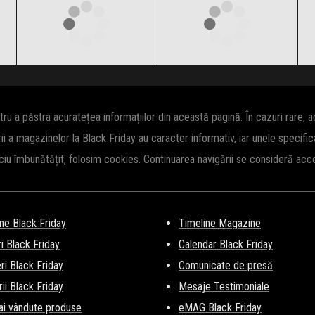
Clic și Vezi Ofertele!
Clic și Vezi Ofertele!
 a păstra acuratețea informațiilor din această pagină. În cazuri rare, 
rii a magazinelor la Black Friday au caracter informativ, iar unele specifi
iciu îmbunătățit, folosim cookies. Continuarea navigării se consideră ac
ne Black Friday
Timeline Magazine
i Black Friday
Calendar Black Friday
i Black Friday
Comunicate de presă
ii Black Friday
Mesaje Testimoniale
ai vândute produse
eMAG Black Friday