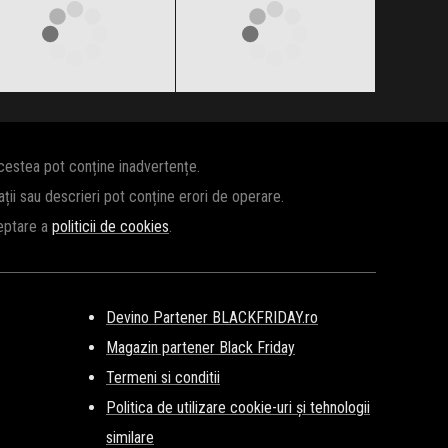
Clic și Vezi Ofertele!
Clic și Vezi Ofertele!
acestea pot conține inadvertențe.
cații sau descrieri pot conține erori de operare.
ceptare a
politicii de cookies
.
Devino Partener BLACKFRIDAY.ro
Magazin partener Black Friday
Termeni si conditii
Politica de utilizare cookie-uri și tehnologii
similare