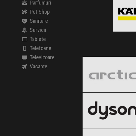
Parfumuri
Pet Shop
Sanitare
Servicii
Clic ș
Tablete
Telefoane
Arctic
Televizoare
Black Friday 2026
Vacanțe
Dyson
Clic și Vezi Ofertele!
Black Friday 2026
Philips
Clic și Vezi Ofertele!
Black Friday 2026