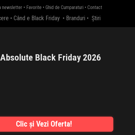
a newsletter
•
Favorite
•
Ghid de Cumparaturi
•
Contact
cere
•
Când e Black Friday
•
Branduri
•
Știri
 Absolute Black Friday 2026
Clic și Vezi Oferta!