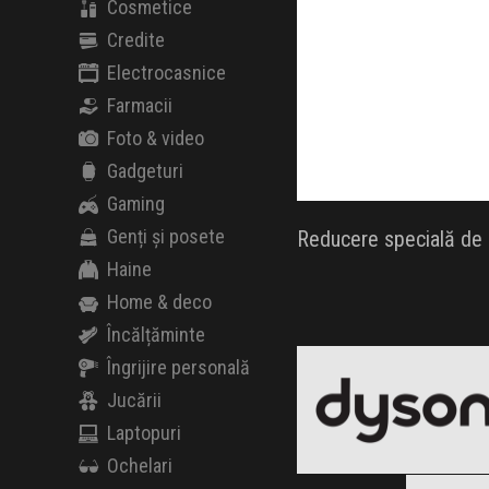
Cosmetice
Credite
Electrocasnice
Farmacii
Foto & video
Gadgeturi
Gaming
Genți și posete
Reducere specială de B
Haine
Home & deco
Încălțăminte
Dyson
Black Friday 2026
Îngrijire personală
Jucării
Laptopuri
Ochelari
Clic și Vezi Ofertele!
Blac