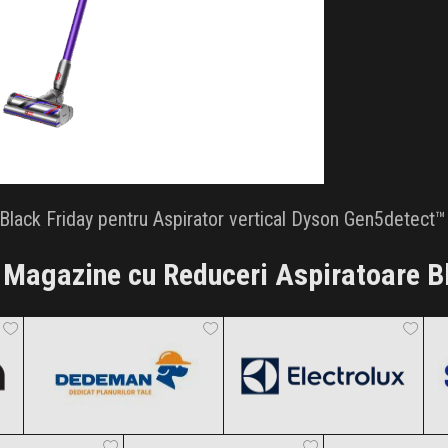
lack Friday pentru Aspirator vertical Dyson Gen5detect™ 
Magazine cu Reduceri Aspiratoare B
Dedeman
Electrolux
Black Friday 2026
Black Friday 2026
Karcher
Vexio
AliExpres
Clic și Vezi Ofertele!
Clic și Vezi Ofertele!
k Friday 2026
Black Friday 2026
Black Friday