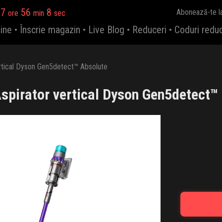
17
56
7
Abonează-te l
ore
min
sec
ine
•
Înscrie magazin
•
Live Blog
•
Reduceri
•
Coduri redu
rtical Dyson Gen5detect™ Absolute
spirator vertical Dyson Gen5detect™