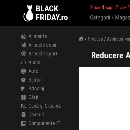
BLACK
2
4
2
luni
sapt
zile
FRIDAY.ro
Categorii
•
Magaz
Alimente
/
Produse
/
Aspirator ve
Articole copii
Reducere A
Articole sport
Audio
Auto
Bijuterii
Bricolaj
Cărți
Casă și Grădină
Ceasuri
Componente IT