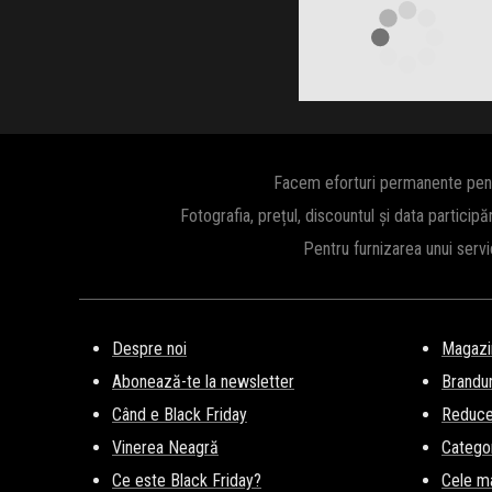
Clic și Vezi Ofertele!
Facem eforturi permanente pentru
Fotografia, prețul, discountul și data participă
Pentru furnizarea unui serv
Despre noi
Magazi
Abonează-te la newsletter
Brandur
Când e Black Friday
Reducer
Vinerea Neagră
Categor
Ce este Black Friday?
Cele m