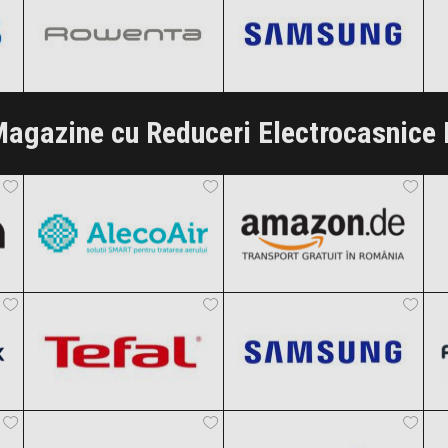
Clic și Vezi Ofertele!
Clic și Vezi Ofertele!
agazine cu Reduceri Electrocasnice 
AlecoAir
Amazon.de
Black Friday 2026
Black Friday 2026
Tefal
Samsung
Clic și Vezi Ofertele!
Clic și Vezi Ofertele!
Black Friday 2026
Black Friday 2026
Karcher
Vexio
Clic și Vezi Ofertele!
Clic și Vezi Ofertele!
Black Friday 2026
Black Friday 2026