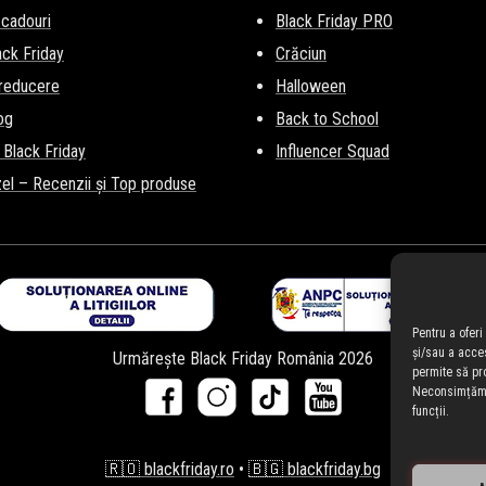
 cadouri
Black Friday PRO
lack Friday
Crăciun
 reducere
Halloween
og
Back to School
 Black Friday
Influencer Squad
el – Recenzii și Top produse
Pentru a ofer
și/sau a acce
Urmărește Black Friday România 2026
permite să pr
Neconsimțămân
funcții.
🇷🇴 blackfriday.ro
•
🇧🇬 blackfriday.bg