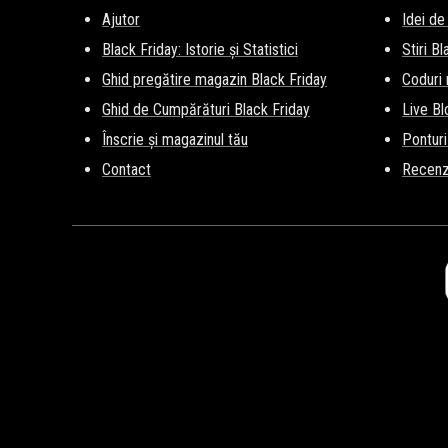
Ajutor
Idei de
Black Friday: Istorie și Statistici
Stiri B
Ghid pregătire magazin Black Friday
Coduri
Ghid de Cumpărături Black Friday
Live Bl
Înscrie și magazinul tău
Ponturi
Contact
Recenz