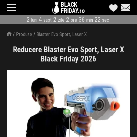
BLACK
FRIDAY.ro
2
4
2
2
36
21
luni
sapt
zile
ore
min
sec
CATEGORII
/
Produse
/
Blaster Evo Sport, Laser X
MAGAZINE
Reducere Blaster Evo Sport, Laser X
ÎNSCRIE MAGAZIN
Black Friday 2026
LIVE BLOG
REDUCERI
CODURI REDUCERE
CÂND E BLACK FRIDAY
ABONARE NEWSLETTER