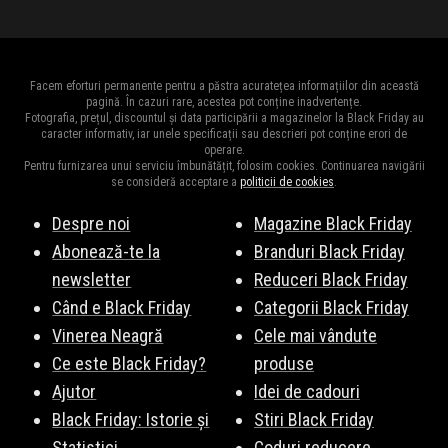
Facem eforturi permanente pentru a păstra acuratețea informațiilor din această
pagină. În cazuri rare, acestea pot conține inadvertențe.
Fotografia, prețul, discountul și data participării a magazinelor la Black Friday au
caracter informativ, iar unele specificații sau descrieri pot conține erori de
operare.
Pentru furnizarea unui serviciu îmbunătățit, folosim cookies. Continuarea navigării
se consideră acceptare a
politicii de cookies
.
Despre noi
Magazine Black Friday
Abonează-te la
Branduri Black Friday
newsletter
Reduceri Black Friday
Când e Black Friday
Categorii Black Friday
Vinerea Neagră
Cele mai vândute
Ce este Black Friday?
produse
Ajutor
Idei de cadouri
Black Friday: Istorie și
Stiri Black Friday
Statistici
Coduri reducere