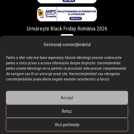
Urmărește Black Friday România 2026
Gestionați consimțământul
Pentru a oferi cele mai bune experiențe, folosim tehnologii precum cookie-urile
pentru a stoca și/sau a accesa informațiile despre dispozitiv. Consimțământul
pentru aceste tehnologii ne va permite să procesăm date precum comportamentul
de navigare sau ID-uri unice pe acest site. Neconsimțământul sau retragerea
consimțământului poate afecta negativ anumite caracteristici și funcții.
Accept
Refuz
🇷🇴 blackfriday.ro
•
🇧🇬 blackfriday.bg
BLACKFRIDAY.ro • Black Friday Romania ® Copyright © 2010-
Vezi preferințe
2026