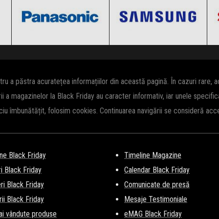
Clic și Vezi Ofertele!
Clic și Vezi Ofertele!
 a păstra acuratețea informațiilor din această pagină. În cazuri rare, 
rii a magazinelor la Black Friday au caracter informativ, iar unele specifi
iciu îmbunătățit, folosim cookies. Continuarea navigării se consideră ac
ne Black Friday
Timeline Magazine
i Black Friday
Calendar Black Friday
i Black Friday
Comunicate de presă
ii Black Friday
Mesaje Testimoniale
ai vândute produse
eMAG Black Friday