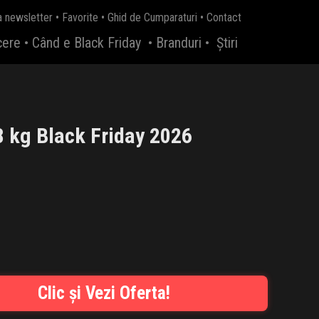
a newsletter
•
Favorite
•
Ghid de Cumparaturi
•
Contact
cere
•
Când e Black Friday
•
Branduri
•
Știri
 kg Black Friday 2026
Clic și Vezi Oferta!