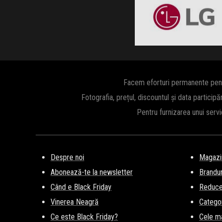
Clic și Vezi Ofertele!
Facem eforturi permanente pentru
Fotografia, prețul, discountul și data participă
Pentru furnizarea unui serv
Despre noi
Magazi
Abonează-te la newsletter
Brandur
Când e Black Friday
Reducer
Vinerea Neagră
Categor
Ce este Black Friday?
Cele m