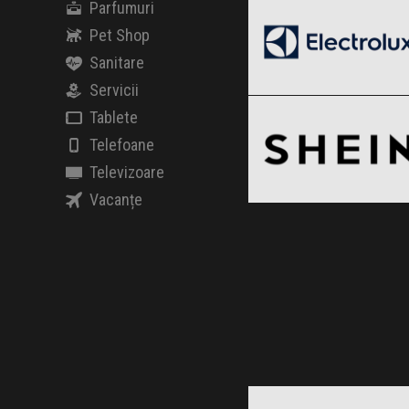
Parfumuri
Pet Shop
Sanitare
SHEIN
Servicii
Clic și Vezi Ofertele!
Black Friday 2026
Tablete
Telefoane
Televizoare
Vacanțe
Clic și Vezi Ofertele!
AEG
Black Friday 2026