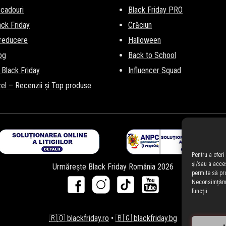
 cadouri
Black Friday PRO
lack Friday
Crăciun
 reducere
Halloween
og
Back to School
 Black Friday
Influencer Squad
el – Recenzii și Top produse
Pentru a ofer
și/sau a acce
Urmărește Black Friday România 2026
permite să pr
Neconsimțămân
funcții.
🇷🇴 blackfriday.ro
•
🇧🇬 blackfriday.bg