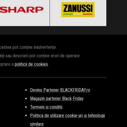
Clic și Vezi Ofertele!
Clic și Vezi Ofertele!
acestea pot conține inadvertențe.
cații sau descrieri pot conține erori de operare.
ceptare a
politicii de cookies
.
Devino Partener BLACKFRIDAY.ro
Magazin partener Black Friday
Termeni si conditii
Politica de utilizare cookie-uri și tehnologii
similare