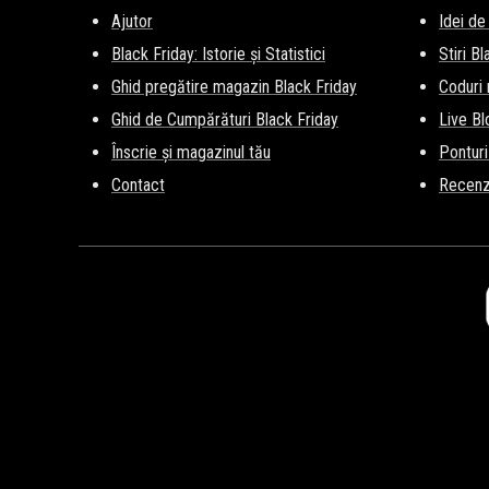
Ajutor
Idei de
Black Friday: Istorie și Statistici
Stiri B
Ghid pregătire magazin Black Friday
Coduri
Ghid de Cumpărături Black Friday
Live Bl
Înscrie și magazinul tău
Ponturi
Contact
Recenz