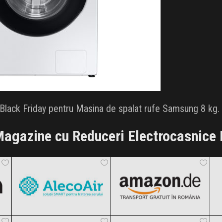
lack Friday pentru Masina de spalat rufe Samsung 8 kg. N
agazine cu Reduceri Electrocasnice 
AlecoAir
Amazon.de
Black Friday 2026
Black Friday 2026
Tefal
Samsung
Clic și Vezi Ofertele!
Clic și Vezi Ofertele!
Black Friday 2026
Black Friday 2026