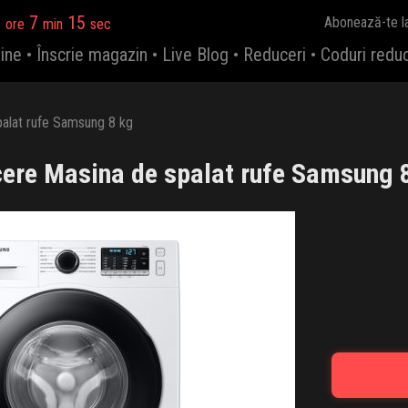
5
7
14
Abonează-te l
ore
min
sec
ine
•
Înscrie magazin
•
Live Blog
•
Reduceri
•
Coduri redu
palat rufe Samsung 8 kg
ere Masina de spalat rufe Samsung 8