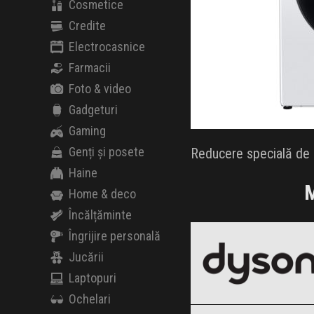
Cosmetice
Credite
Electrocasnice
Farmacii
Foto & video
Gadgeturi
Gaming
Genți și posete
Reducere specială de B
Haine
M
Home & deco
Încălțăminte
Dyson
Black Friday 2026
Îngrijire personală
Jucării
Laptopuri
Ochelari
Electrolux
Clic și Vezi Ofertele!
Black Friday 2026