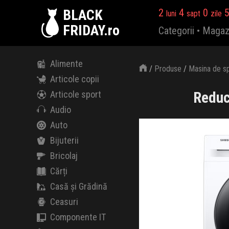
BLACK
2
4
0
luni
sapt
zile
FRIDAY.ro
Categorii
•
Magaz
Alimente
/
Produse
/
Masina de s
Articole copii
Reduc
Articole sport
Audio
Auto
Bijuterii
Bricolaj
Cărți
Casă și Grădină
Ceasuri
Componente IT