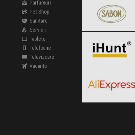
Parfumuri
Pet Shop
Sanitare
iHunt
Servicii
Clic și Vezi Ofertele!
Black Friday 2026
Tablete
Telefoane
Televizoare
AliExpress
Vacanțe
Clic și Vezi Ofertele!
Black Friday 2026
Clic și Vezi Ofertele!