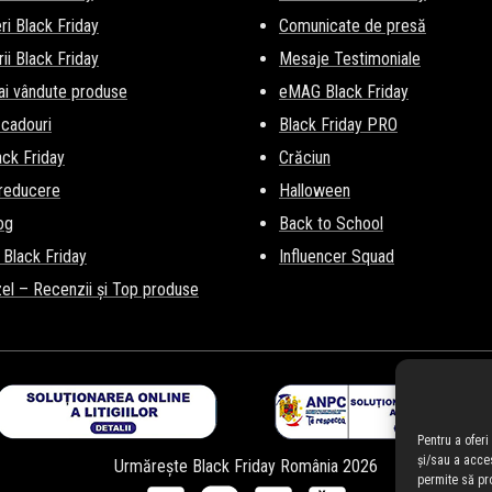
i Black Friday
Comunicate de presă
ii Black Friday
Mesaje Testimoniale
ai vândute produse
eMAG Black Friday
 cadouri
Black Friday PRO
lack Friday
Crăciun
 reducere
Halloween
og
Back to School
 Black Friday
Influencer Squad
el – Recenzii și Top produse
Pentru a ofer
și/sau a acce
Urmărește Black Friday România 2026
permite să pr