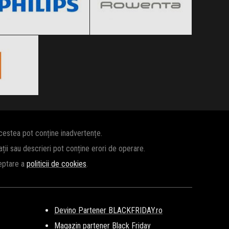
Clic și Vezi Ofertele!
Clic și Vezi Ofertele!
 2026
ertele!
acestea pot conține inadvertențe.
cații sau descrieri pot conține erori de operare.
ceptare a
politicii de cookies
.
Devino Partener BLACKFRIDAY.ro
Magazin partener Black Friday