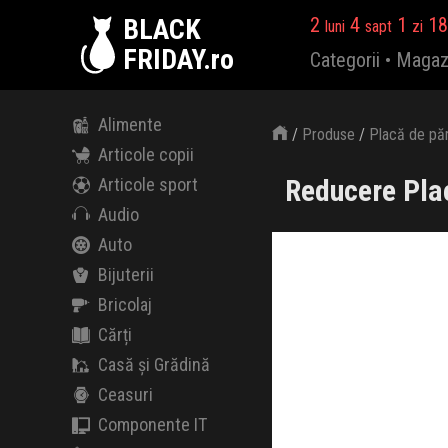
BLACK
2
4
1
18
luni
sapt
zi
FRIDAY.ro
Categorii
•
Magaz
Alimente
/
Produse
/
Placă de pă
Articole copii
Reducere Pla
Articole sport
Audio
Auto
Bijuterii
Bricolaj
Cărți
Casă și Grădină
Ceasuri
Componente IT