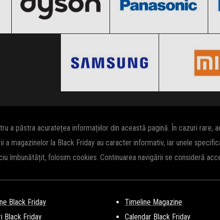
Samsung
Xiaomi
Clic și Vezi Ofertele!
Clic și Vezi Ofertele!
Black Friday 2026
Black Friday
Clic și Vezi Ofertele!
Clic și Vezi Of
 a păstra acuratețea informațiilor din această pagină. În cazuri rare, 
rii a magazinelor la Black Friday au caracter informativ, iar unele specifi
iciu îmbunătățit, folosim cookies. Continuarea navigării se consideră ac
ne Black Friday
Timeline Magazine
i Black Friday
Calendar Black Friday