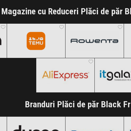
Magazine cu Reduceri Plăci de păr B
Temu
Rowenta
Black Friday 2026
Black Friday 2026
AliExpress
ITGalaxy
Clic și Vezi Ofertele!
Clic și Vezi Ofertele!
Black Friday 2026
Black Friday
Clic și Vezi Ofertele!
Clic și Vezi Of
Branduri Plăci de păr Black F
Dyson
Panasonic
Black Friday 2026
Black Friday 2026