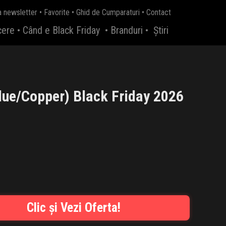
a newsletter
•
Favorite
•
Ghid de Cumparaturi
•
Contact
cere
•
Când e Black Friday
•
Branduri
•
Știri
lue/Copper) Black Friday 2026
Clic și Vezi Oferta!