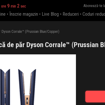
9
1
Abonează-te l
ore
min
sec
ine
•
Înscrie magazin
•
Live Blog
•
Reduceri
•
Coduri redu
r Dyson Corrale™ (Prussian Blue/Copper)
că de păr Dyson Corrale™ (Prussian B