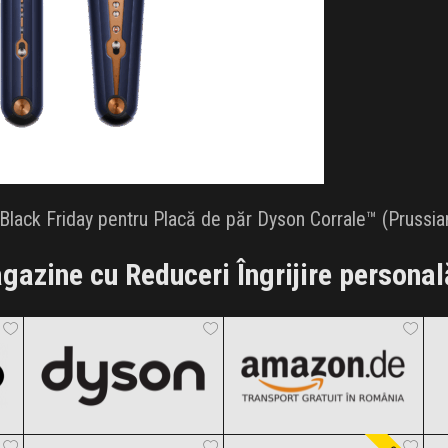
lack Friday pentru Placă de păr Dyson Corrale™ (Prussian
gazine cu Reduceri Îngrijire personal
Dyson
Amazon.de
Black Friday 2026
Black Friday 2026
Cupio
LUXORISE
Clic și Vezi Ofertele!
Clic și Vezi Ofertele!
Black Friday 2026
Black Friday 2026