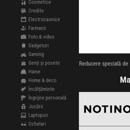
Cosmetice
Credite
Electrocasnice
Farmacii
Foto & video
Gadgeturi
Gaming
Genți și posete
Reducere specială de B
Haine
Ma
Home & deco
Încălțăminte
Notino
Black Friday 2026
Îngrijire personală
Jucării
Laptopuri
Ochelari
SABON
Clic și Vezi Ofertele!
Black Friday 2026