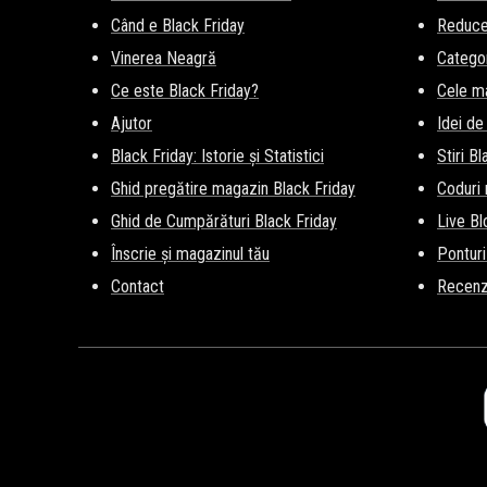
Când e Black Friday
Reducer
Vinerea Neagră
Categor
Ce este Black Friday?
Cele m
Ajutor
Idei de
Black Friday: Istorie și Statistici
Stiri B
Ghid pregătire magazin Black Friday
Coduri
Ghid de Cumpărături Black Friday
Live Bl
Înscrie și magazinul tău
Ponturi
Contact
Recenz