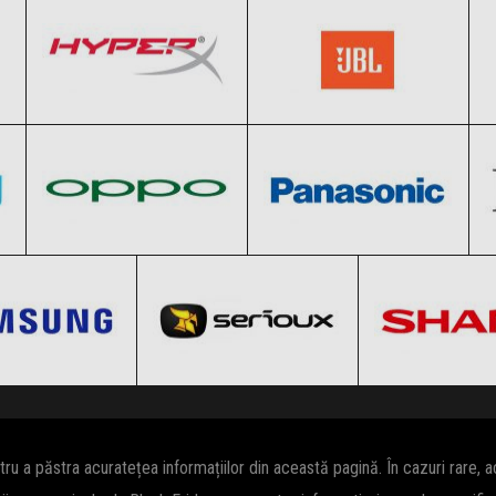
Black Friday 2026
Black Friday 2026
Oppo
Panasonic
Clic și Vezi Ofertele!
Clic și Vezi Ofertele!
Black Friday 2026
Black Friday 2026
Samsung
Serioux
Sharp
Clic și Vezi Ofertele!
Clic și Vezi Ofertele!
k Friday 2026
Black Friday 2026
Black Friday
i Vezi Ofertele!
Clic și Vezi Ofertele!
Clic și Vezi Of
 a păstra acuratețea informațiilor din această pagină. În cazuri rare, 