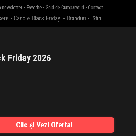
a newsletter
•
Favorite
•
Ghid de Cumparaturi
•
Contact
cere
•
Când e Black Friday
•
Branduri
•
Știri
ck Friday 2026
Clic și Vezi Oferta!