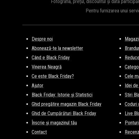
Fotografia, prețul, discountul și data participă
Pentru furnizarea unui serv
Despre noi
Magazi
Abonează-te la newsletter
Brandur
Când e Black Friday
Reducer
Vinerea Neagră
Categor
Ce este Black Friday?
Cele m
Ajutor
Idei de
Black Friday: Istorie și Statistici
Stiri B
Ghid pregătire magazin Black Friday
Coduri
Ghid de Cumpărături Black Friday
Live Bl
Înscrie și magazinul tău
Ponturi
Contact
Recenz