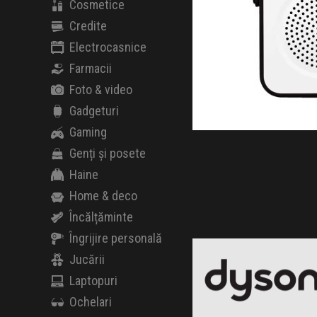
Cosmetice
Credite
Electrocasnice
Farmacii
Foto & video
Gadgeturi
Gaming
Genți și posete
Haine
Home & deco
Încălțăminte
Dyson
Îngrijire personală
Black Friday 2026
Jucării
Laptopuri
Ochelari
iHunt