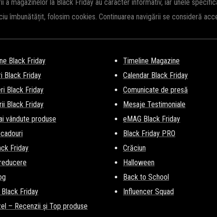
rii a magazinelor la Black Friday au caracter informativ, iar unele specifi
iciu îmbunătățit, folosim cookies. Continuarea navigării se consideră ac
ne Black Friday
Timeline Magazine
i Black Friday
Calendar Black Friday
i Black Friday
Comunicate de presă
ii Black Friday
Mesaje Testimoniale
ai vândute produse
eMAG Black Friday
 cadouri
Black Friday PRO
lack Friday
Crăciun
 reducere
Halloween
og
Back to School
 Black Friday
Influencer Squad
el – Recenzii și Top produse