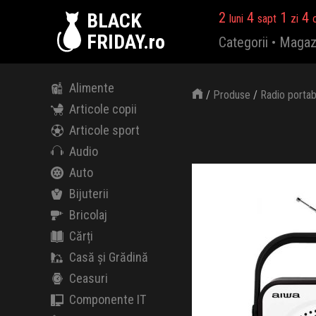
BLACK
2
4
1
4
luni
sapt
zi
FRIDAY.ro
Categorii
•
Magaz
Alimente
/
Produse
/
Radio portab
Articole copii
Articole sport
Audio
Auto
Bijuterii
Bricolaj
Cărți
Casă și Grădină
Ceasuri
Componente IT