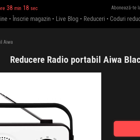
38
17
Abonează-te l
ore
min
sec
ine
•
Înscrie magazin
•
Live Blog
•
Reduceri
•
Coduri redu
il Aiwa
Reducere Radio portabil Aiwa Bla