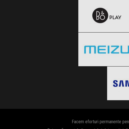
Black Friday 2026
Meizu
Clic și Vezi Ofertele!
Black Friday 2026
Clic și Vezi Ofertele!
Blac
Clic ș
Facem eforturi permanente pentru