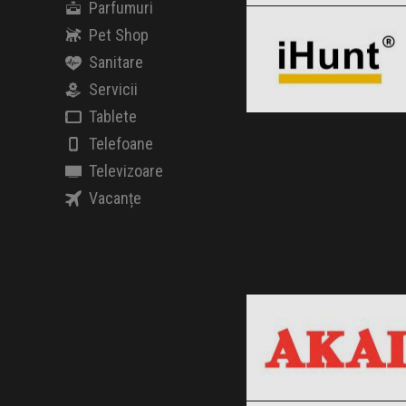
Parfumuri
Clic și Vezi Ofertele!
Black Friday 2026
Pet Shop
Sanitare
Servicii
Clic și Vezi Ofertele!
Tablete
Telefoane
Televizoare
Vacanțe
AKAI
Black Friday 2026
Beoplay
Clic și Vezi Ofertele!