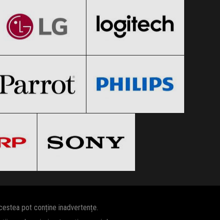
Black Friday 2026
Black Friday 2026
Parrot
Philips
Clic și Vezi Ofertele!
Clic și Vezi Ofertele!
Black Friday 2026
Black Friday 2026
Sony
Clic și Vezi Ofertele!
Clic și Vezi Ofertele!
 2026
Black Friday 2026
ertele!
Clic și Vezi Ofertele!
acestea pot conține inadvertențe.