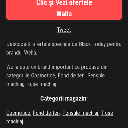
Clic și Vezi ofertele
INFLUENCER SQUAD
Wella
BRANDURI
Tweet
IDEI DE CADOURI
Descoperă ofertele speciale de Black Friday pentru
ȘTIRI
brandul Wella.
FAVORITE
Wella este un brand important cu produse din
categoriile Cosmetice, Fond de ten, Pensule
machiaj, Truse machiaj.
Categorii magazin:
Cosmetice
,
Fond de ten
,
Pensule machiaj
,
Truse
machiaj