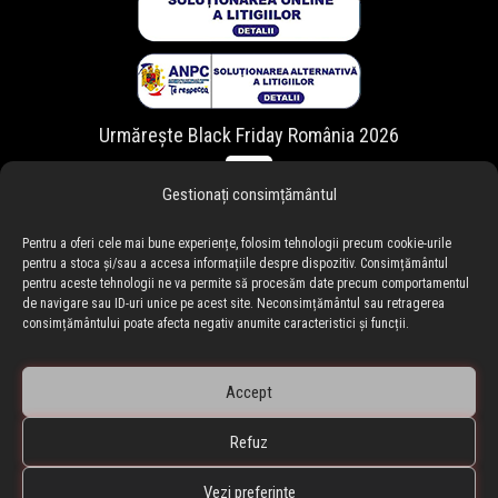
Urmărește Black Friday România 2026
Gestionați consimțământul
Pentru a oferi cele mai bune experiențe, folosim tehnologii precum cookie-urile
pentru a stoca și/sau a accesa informațiile despre dispozitiv. Consimțământul
pentru aceste tehnologii ne va permite să procesăm date precum comportamentul
de navigare sau ID-uri unice pe acest site. Neconsimțământul sau retragerea
consimțământului poate afecta negativ anumite caracteristici și funcții.
Accept
Refuz
🇷🇴 blackfriday.ro
•
🇧🇬 blackfriday.bg
BLACKFRIDAY.ro • Black Friday Romania ® Copyright © 2010-
Vezi preferințe