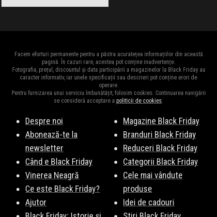
Facem eforturi permanente pentru a păstra acuratețea informațiilor din această
pagină. În cazuri rare, acestea pot conține inadvertențe.
Fotografia, prețul, discountul și data participării a magazinelor la Black Friday au
caracter informativ, iar unele specificații sau descrieri pot conține erori de
operare.
Pentru furnizarea unui serviciu îmbunătățit, folosim cookies. Continuarea navigării
se consideră acceptare a
politicii de cookies
.
Despre noi
Magazine Black Friday
Abonează-te la
Branduri Black Friday
newsletter
Reduceri Black Friday
Când e Black Friday
Categorii Black Friday
Vinerea Neagră
Cele mai vândute
Ce este Black Friday?
produse
Ajutor
Idei de cadouri
Black Friday: Istorie și
Stiri Black Friday