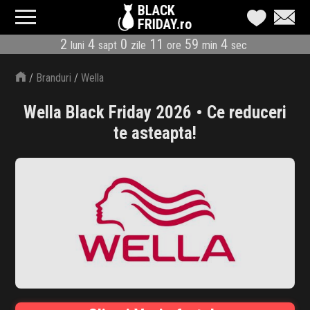
BLACK
FRIDAY.ro
2
4
0
11
59
4
luni
sapt
zile
ore
min
sec
CATEGORII
/
Branduri
/
Wella
MAGAZINE
Wella Black Friday 2026 • Ce reduceri
ÎNSCRIE MAGAZIN
te asteapta!
LIVE BLOG
REDUCERI
CODURI REDUCERE
CÂND E BLACK FRIDAY
ABONARE NEWSLETTER