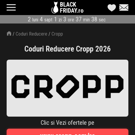
BLACK
FRIDAY.ro
2
4
1
3
37
38
luni
sapt
zi
ore
min
sec
CATEGORII
/
Coduri Reducere
/
Cropp
MAGAZINE
Coduri Reducere Cropp 2026
ÎNSCRIE MAGAZIN
LIVE BLOG
REDUCERI
CODURI REDUCERE
CÂND E BLACK FRIDAY
Clic si Vezi ofertele pe
ABONARE NEWSLETTER