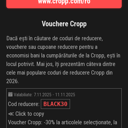
www.cropp.com/ro
INFLUENCER SQUAD
BRANDURI
Vouchere
Cropp
IDEI DE CADOURI
Dacă ești în căutare de coduri de reducere,
vouchere sau cupoane reducere pentru a
ȘTIRI
economisi bani la cumpărăturile de la Cropp, ești în
locul potrivit. Mai jos, îți prezentăm câteva dintre
FAVORITE
cele mai populare coduri de reducere Cropp din
2026.
Valabiliate: 7.11.2025 - 11.11.2025
Cod reducere:
BLACK30
≪ Click to copy
Voucher Cropp: -30% la articolele selecționate, la