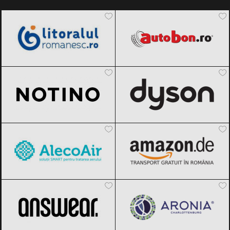
LitoralulRomanesc.ro
Black Friday
Autobon
Black Friday 2026
2026
Notino
Black Friday 2026
Dyson
Black Friday 2026
AlecoAir
Black Friday 2026
Amazon.de
Black Friday 2026
ANSWEAR.
Black Friday 2026
Aronia Charlottenburg
Black Friday
2026