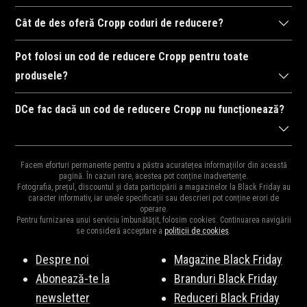
finalizarea comenzii. Reducerea va fi aplicată automat la suma
Cele mai recente coduri de reducere pentru Cropp sunt
totală, dacă codul este valabil.
Cât de des oferă Cropp coduri de reducere?
publicate pe această pagină și sunt actualizate constant.
Cropp oferă frecvent coduri de reducere, în special în
Verifică în mod regulat pentru a beneficia de cele mai bune
Pot folosi un cod de reducere Cropp pentru toate
perioadele de sărbători, campanii speciale, sau în timpul
oferte disponibile.
produsele?
reducerilor de sezon. Vă recomandăm să reveniți pe această
Unele coduri de reducere de la Cropp sunt valabile pentru
pagină pentru a nu rata nicio ofertă.
DCe fac dacă un cod de reducere Cropp nu funcționează?
întreaga gamă de produse, însă altele se aplică doar la anumite
categorii sau produse selectate. Verificați detaliile fiecărui cod
Dacă un cod de reducere pentru Cropp nu funcționează,
pentru a vă asigura că poate fi utilizat pentru produsele dorite.
Facem eforturi permanente pentru a păstra acuratețea informațiilor din această
verificați dacă acesta este încă activ, dacă îndepliniți condițiile
pagină. În cazuri rare, acestea pot conține inadvertențe.
Fotografia, prețul, discountul și data participării a magazinelor la Black Friday au
de utilizare și dacă a fost introdus corect. Uneori, codurile
caracter informativ, iar unele specificații sau descrieri pot conține erori de
operare.
expiră sau sunt valabile doar pentru anumite produse sau
Pentru furnizarea unui serviciu îmbunătățit, folosim cookies. Continuarea navigării
perioade de timp.
se consideră acceptare a
politicii de cookies
.
Despre noi
Magazine Black Friday
Abonează-te la
Branduri Black Friday
newsletter
Reduceri Black Friday