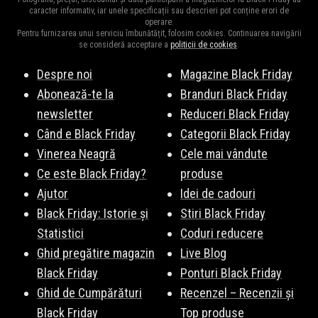
de utilizare și dacă a fost introdus corect. Uneori, codurile
caracter informativ, iar unele specificații sau descrieri pot conține erori de
operare.
expiră sau sunt valabile doar pentru anumite produse sau
Pentru furnizarea unui serviciu îmbunătățit, folosim cookies. Continuarea navigării
perioade de timp.
se consideră acceptare a
politicii de cookies
.
Despre noi
Magazine Black Friday
Abonează-te la
Branduri Black Friday
newsletter
Reduceri Black Friday
Când e Black Friday
Categorii Black Friday
Vinerea Neagră
Cele mai vândute
Ce este Black Friday?
produse
Ajutor
Idei de cadouri
Black Friday: Istorie și
Stiri Black Friday
Statistici
Coduri reducere
Ghid pregătire magazin
Live Blog
Black Friday
Ponturi Black Friday
Ghid de Cumpărături
Recenzel – Recenzii și
Black Friday
Top produse