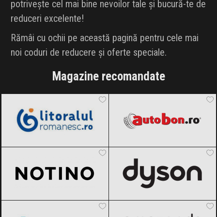
potrivește cel mai bine nevoilor tale și bucură-te de
reduceri excelente!
Rămâi cu ochii pe această pagină pentru cele mai
noi coduri de reducere și oferte speciale.
Magazine recomandate
LitoralulRomanesc.ro
Black Friday
Autobon
Black Friday 2026
2026
Notino
Black Friday 2026
Dyson
Black Friday 2026
AlecoAir
Black Friday 2026
Amazon.de
Black Friday 2026