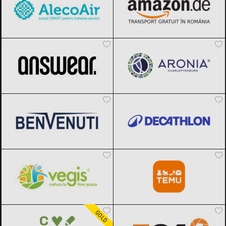
ANSWEAR.
Black Friday 2026
Aronia Charlottenburg
Black Friday
2026
Benvenuti
Black Friday 2026
Decathlon
Black Friday 2026
Vegis.ro
Black Friday 2026
Temu
Black Friday 2026
Carturesti
Black Friday 2026
F64
Black Friday 2026
GOLD