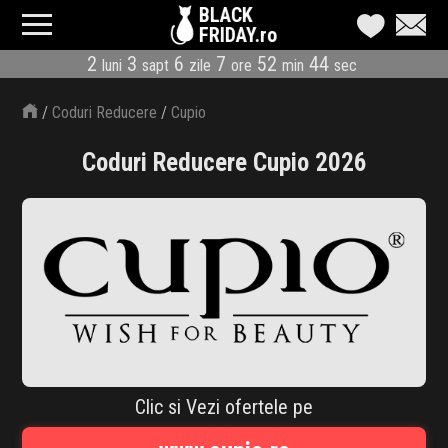
BLACK
FRIDAY.ro
2
3
6
7
52
43
luni
sapt
zile
ore
min
sec
CATEGORII
/
Coduri Reducere
/
Cupio
MAGAZINE
Coduri Reducere Cupio 2026
ÎNSCRIE MAGAZIN
LIVE BLOG
REDUCERI
CODURI REDUCERE
CÂND E BLACK FRIDAY
Clic si Vezi ofertele pe
ABONARE NEWSLETTER