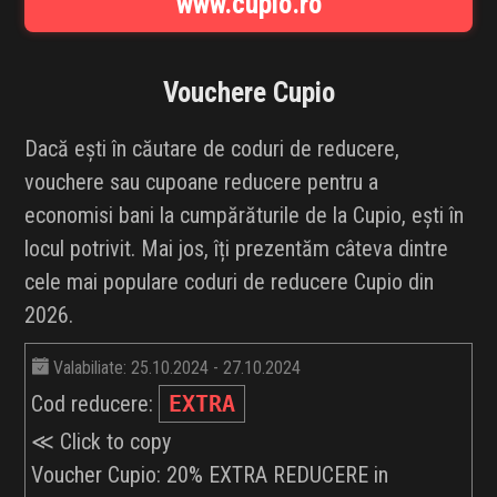
www.cupio.ro
INFLUENCER SQUAD
BRANDURI
Vouchere
Cupio
IDEI DE CADOURI
Dacă ești în căutare de coduri de reducere,
vouchere sau cupoane reducere pentru a
ȘTIRI
economisi bani la cumpărăturile de la Cupio, ești în
locul potrivit. Mai jos, îți prezentăm câteva dintre
FAVORITE
cele mai populare coduri de reducere Cupio din
2026.
Valabiliate: 25.10.2024 - 27.10.2024
Cod reducere:
EXTRA
≪ Click to copy
Voucher Cupio: 20% EXTRA REDUCERE in