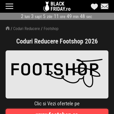
BLACK
FRIDAY.ro
2
3
5
11
49
48
luni
sapt
zile
ore
min
sec
CATEGORII
/
Coduri Reducere
/
Footshop
MAGAZINE
Coduri Reducere Footshop 2026
ÎNSCRIE MAGAZIN
LIVE BLOG
REDUCERI
CODURI REDUCERE
CÂND E BLACK FRIDAY
Clic si Vezi ofertele pe
ABONARE NEWSLETTER