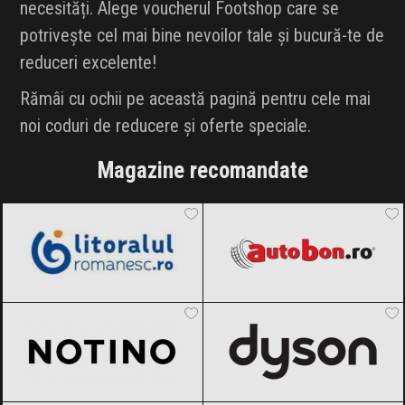
necesități. Alege voucherul Footshop care se
potrivește cel mai bine nevoilor tale și bucură-te de
reduceri excelente!
Rămâi cu ochii pe această pagină pentru cele mai
noi coduri de reducere și oferte speciale.
Magazine recomandate
LitoralulRomanesc.ro
Black Friday
Autobon
Black Friday 2026
2026
Notino
Black Friday 2026
Dyson
Black Friday 2026
AlecoAir
Black Friday 2026
Amazon.de
Black Friday 2026