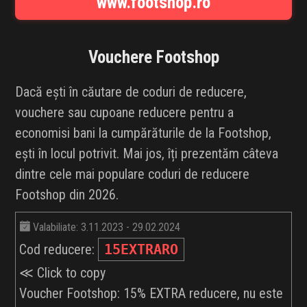
www.footshop.ro
INFLUENCER SQUAD
BRANDURI
Vouchere
Footshop
IDEI DE CADOURI
Dacă ești în căutare de coduri de reducere,
vouchere sau cupoane reducere pentru a
ȘTIRI
economisi bani la cumpărăturile de la Footshop,
ești în locul potrivit. Mai jos, îți prezentăm câteva
FAVORITE
dintre cele mai populare coduri de reducere
Footshop din 2026.
Valabiliate: 3.11.2023 - 29.02.2024
Cod reducere:
15EXTRARO
≪ Click to copy
Voucher Footshop: 15% EXTRA reducere, nu este