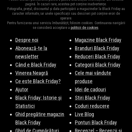
verificați dacă acesta este încă activ, dacă îndepliniți condițiile
pagină. În cazuri rare, acestea pot conține inadvertențe.
Fotografia, prețul, discountul și data participării a magazinelor la Black Friday au
de utilizare și dacă a fost introdus corect. Uneori, codurile
caracter informativ, iar unele specificații sau descrieri pot conține erori de
operare.
expiră sau sunt valabile doar pentru anumite produse sau
Pentru furnizarea unui serviciu îmbunătățit, folosim cookies. Continuarea navigării
perioade de timp.
se consideră acceptare a
politicii de cookies
.
Despre noi
Magazine Black Friday
Abonează-te la
Branduri Black Friday
newsletter
Reduceri Black Friday
Când e Black Friday
Categorii Black Friday
Vinerea Neagră
Cele mai vândute
Ce este Black Friday?
produse
Ajutor
Idei de cadouri
Black Friday: Istorie și
Stiri Black Friday
Statistici
Coduri reducere
Ghid pregătire magazin
Live Blog
Black Friday
Ponturi Black Friday
Ghid de Cumpărături
Recenzel – Recenzii și