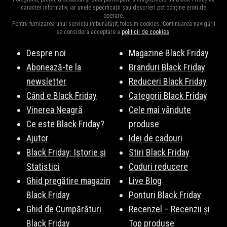
de utilizare și dacă a fost introdus corect. Uneori, codurile
caracter informativ, iar unele specificații sau descrieri pot conține erori de
operare.
expiră sau sunt valabile doar pentru anumite produse sau
Pentru furnizarea unui serviciu îmbunătățit, folosim cookies. Continuarea navigării
perioade de timp.
se consideră acceptare a
politicii de cookies
.
Despre noi
Magazine Black Friday
Abonează-te la
Branduri Black Friday
newsletter
Reduceri Black Friday
Când e Black Friday
Categorii Black Friday
Vinerea Neagră
Cele mai vândute
Ce este Black Friday?
produse
Ajutor
Idei de cadouri
Black Friday: Istorie și
Stiri Black Friday
Statistici
Coduri reducere
Ghid pregătire magazin
Live Blog
Black Friday
Ponturi Black Friday
Ghid de Cumpărături
Recenzel – Recenzii și
Black Friday
Top produse