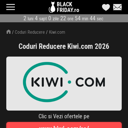
BLACK
FRIDAY.ro
2
4
0
22
54
43
luni
sapt
zile
ore
min
sec
CATEGORII
/
Coduri Reducere
/
Kiwi.com
MAGAZINE
Coduri Reducere Kiwi.com 2026
ÎNSCRIE MAGAZIN
LIVE BLOG
REDUCERI
CODURI REDUCERE
CÂND E BLACK FRIDAY
Clic si Vezi ofertele pe
ABONARE NEWSLETTER