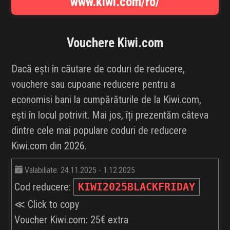
www.kiwi.com/ro/
INFLUENCER SQUAD
BRANDURI
Vouchere
Kiwi.com
IDEI DE CADOURI
Dacă ești în căutare de coduri de reducere,
vouchere sau cupoane reducere pentru a
ȘTIRI
economisi bani la cumpărăturile de la Kiwi.com,
ești în locul potrivit. Mai jos, îți prezentăm câteva
FAVORITE
dintre cele mai populare coduri de reducere
Kiwi.com din 2026.
Valabiliate: 24.11.2025 - 1.12.2025
Cod reducere:
KIWI2025BLACKFRIDAY
≪ Click to copy
Voucher Kiwi.com: 25€ extra