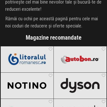
potrivește cel mai bine nevoilor tale și bucură-te de
reduceri excelente!
Rămâi cu ochii pe această pagină pentru cele mai
noi coduri de reducere și oferte speciale.
Magazine recomandate
LitoralulRomanesc.ro
Black Friday
Autobon
Black Friday 2026
2026
Notino
Black Friday 2026
Dyson
Black Friday 2026
AlecoAir
Black Friday 2026
Amazon.de
Black Friday 2026