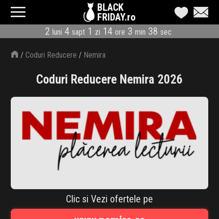
BLACK
FRIDAY.ro
2
4
1
14
3
37
luni
sapt
zi
ore
min
sec
CATEGORII
/
Coduri Reducere
/
Nemira
MAGAZINE
Coduri Reducere Nemira 2026
ÎNSCRIE MAGAZIN
LIVE BLOG
REDUCERI
CODURI REDUCERE
CÂND E BLACK FRIDAY
Clic si Vezi ofertele pe
ABONARE NEWSLETTER