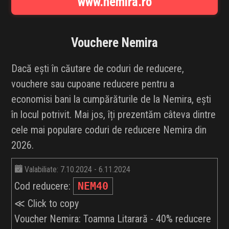
www.nemira.ro
INFLUENCER SQUAD
BRANDURI
Vouchere
Nemira
IDEI DE CADOURI
Dacă ești în căutare de coduri de reducere,
vouchere sau cupoane reducere pentru a
ȘTIRI
economisi bani la cumpărăturile de la Nemira, ești
în locul potrivit. Mai jos, îți prezentăm câteva dintre
FAVORITE
cele mai populare coduri de reducere Nemira din
2026.
Valabiliate: 7.10.2024 - 6.11.2024
Cod reducere:
NEM40
≪ Click to copy
Voucher Nemira: Toamna Litarară - 40% reducere