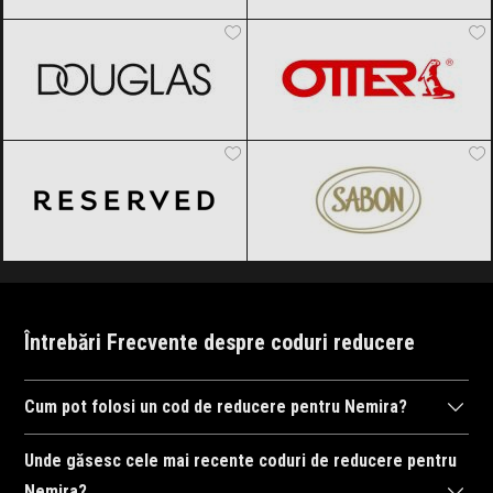
DOUGLAS
Black Friday 2026
OTTER
Black Friday 2026
Reserved
Black Friday 2026
SABON
Black Friday 2026
Întrebări Frecvente despre coduri reducere
Cum pot folosi un cod de reducere pentru Nemira?
Pentru a folosi un cod de reducere la Nemira, adăugați
Unde găsesc cele mai recente coduri de reducere pentru
produsele dorite în coș, apoi introduceți codul în câmpul de
Nemira?