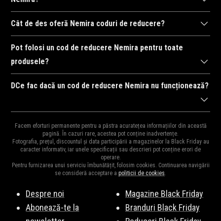
reducere la finalizarea comenzii. Reducerea va fi aplicată
Cele mai recente coduri de reducere pentru Nemira sunt
automat la suma totală, dacă codul este valabil.
Cât de des oferă Nemira coduri de reducere?
publicate pe această pagină și sunt actualizate constant.
Nemira oferă frecvent coduri de reducere, în special în
Verifică în mod regulat pentru a beneficia de cele mai bune
Pot folosi un cod de reducere Nemira pentru toate
perioadele de sărbători, campanii speciale, sau în timpul
oferte disponibile.
produsele?
reducerilor de sezon. Vă recomandăm să reveniți pe această
Unele coduri de reducere de la Nemira sunt valabile pentru
pagină pentru a nu rata nicio ofertă.
DCe fac dacă un cod de reducere Nemira nu funcționează?
întreaga gamă de produse, însă altele se aplică doar la anumite
categorii sau produse selectate. Verificați detaliile fiecărui cod
Dacă un cod de reducere pentru Nemira nu funcționează,
pentru a vă asigura că poate fi utilizat pentru produsele dorite.
Facem eforturi permanente pentru a păstra acuratețea informațiilor din această
verificați dacă acesta este încă activ, dacă îndepliniți condițiile
pagină. În cazuri rare, acestea pot conține inadvertențe.
Fotografia, prețul, discountul și data participării a magazinelor la Black Friday au
de utilizare și dacă a fost introdus corect. Uneori, codurile
caracter informativ, iar unele specificații sau descrieri pot conține erori de
operare.
expiră sau sunt valabile doar pentru anumite produse sau
Pentru furnizarea unui serviciu îmbunătățit, folosim cookies. Continuarea navigării
perioade de timp.
se consideră acceptare a
politicii de cookies
.
Despre noi
Magazine Black Friday
Abonează-te la
Branduri Black Friday