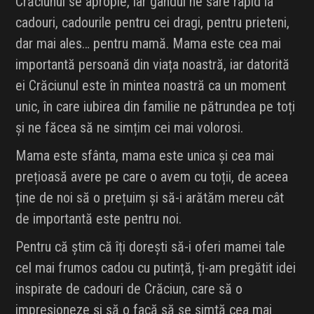
Crăciunul se apropie, iar gândul ne sare rapid la
cadouri, cadourile pentru cei dragi, pentru prieteni,
dar mai ales… pentru mamă. Mama este cea mai
importantă persoană din viața noastră, iar datorită
ei Crăciunul este în mintea noastră ca un moment
unic, în care iubirea din familie ne pătrundea pe toți
și ne făcea să ne simțim cei mai volorosi.
Mama este sfânta, mama este unica și cea mai
prețioasă avere pe care o avem cu toții, de aceea
ține de noi să o prețuim și să-i arătăm mereu cât
de importantă este pentru noi.
Pentru că știm că îți dorești să-i oferi mamei tale
cel mai frumos cadou cu putință, ți-am pregătit idei
inspirate de cadouri de Crăciun, care să o
impresioneze și să o facă să se simtă cea mai