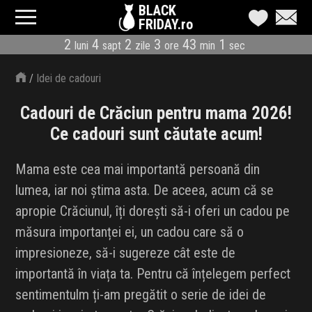
BLACK
FRIDAY.ro
2
4
2
3
43
0
luni
sapt
zile
ore
min
sec
CATEGORII
/
Idei de cadouri
MAGAZINE
Cadouri de Crăciun pentru mama 2026!
ÎNSCRIE MAGAZIN
Ce cadouri sunt căutate acum!
LIVE BLOG
Mama este cea mai importantă persoană din
lumea, iar noi știma asta. De aceea, acum că se
REDUCERI
apropie Crăciunul, îți dorești să-i oferi un cadou pe
CODURI REDUCERE
măsura importanței ei, un cadou care să o
impresioneze, să-i sugereze cât este de
CÂND E BLACK FRIDAY
importantă în viața ta. Pentru că înțelegem perfect
sentimentulm ți-am pregătit o serie de idei de
ABONARE NEWSLETTER