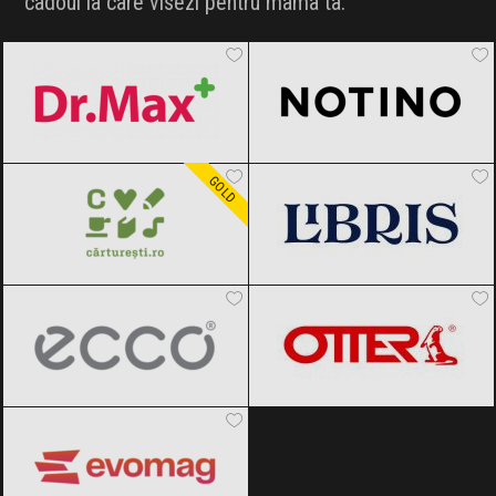
cadoul la care visezi pentru mama ta.
Dr.Max
Black Friday 2026
Notino
Black Friday 2026
Carturesti
Black Friday 2026
Libris
Black Friday 2026
GOLD
ECCO
Black Friday 2026
OTTER
Black Friday 2026
evoMAG
Black Friday 2026