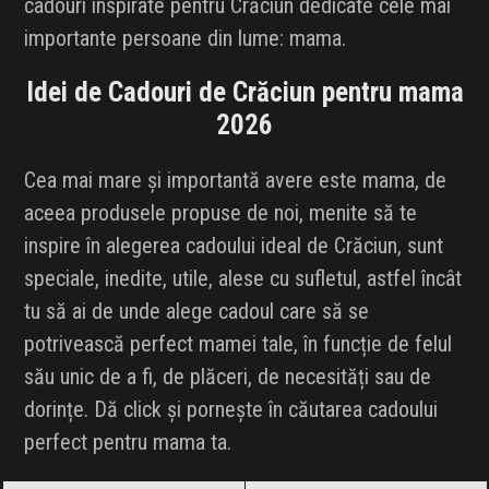
cadouri inspirate pentru Crăciun dedicate cele mai
INFLUENCER SQUAD
importante persoane din lume: mama.
BRANDURI
Idei de Cadouri de Crăciun pentru mama
2026
IDEI DE CADOURI
Cea mai mare și importantă avere este mama, de
ȘTIRI
aceea produsele propuse de noi, menite să te
inspire în alegerea cadoului ideal de Crăciun, sunt
FAVORITE
speciale, inedite, utile, alese cu sufletul, astfel încât
tu să ai de unde alege cadoul care să se
potrivească perfect mamei tale, în funcție de felul
său unic de a fi, de plăceri, de necesități sau de
dorințe. Dă click și pornește în căutarea cadoului
perfect pentru mama ta.