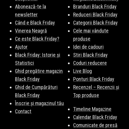
viața ta. Iată care sunt magazinele online în care poți găsi cadoul
Abonează-te la
Branduri Black Friday
la care visezi pentru mama ta. Principalele magazine
newsletter
Reduceri Black Friday
recomandate sunt:
Notino
,
Dr.Max
,
OTTER
,
evoMAG
,
Libris
, și
Când e Black Friday
Categorii Black Friday
multe altele. Vezi lista completă
aici
.
Vinerea Neagră
Cele mai vândute
Ce este Black Friday?
produse
Ajutor
Idei de cadouri
Black Friday: Istorie și
Stiri Black Friday
Statistici
Coduri reducere
Ghid pregătire magazin
Live Blog
Black Friday
Ponturi Black Friday
Ghid de Cumpărături
Recenzel – Recenzii și
Black Friday
Top produse
Înscrie și magazinul tău
Timeline Magazine
Contact
Calendar Black Friday
Comunicate de presă