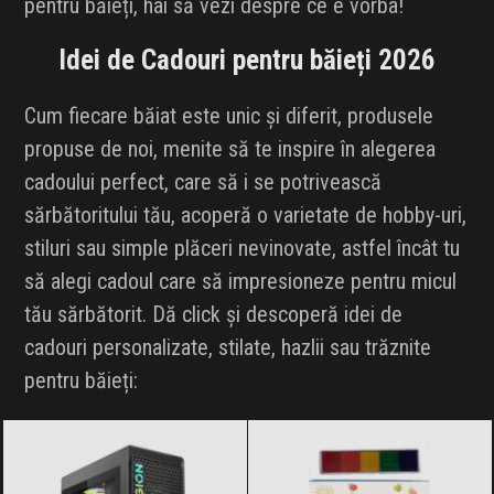
pentru băieți, hai să vezi despre ce e vorba!
INFLUENCER SQUAD
Idei de Cadouri pentru băieți 2026
BRANDURI
Cum fiecare băiat este unic și diferit, produsele
IDEI DE CADOURI
propuse de noi, menite să te inspire în alegerea
cadoului perfect, care să i se potrivească
ȘTIRI
sărbătoritului tău, acoperă o varietate de hobby-uri,
stiluri sau simple plăceri nevinovate, astfel încât tu
FAVORITE
să alegi cadoul care să impresioneze pentru micul
tău sărbătorit. Dă click și descoperă idei de
cadouri personalizate, stilate, hazlii sau trăznite
pentru băieți: