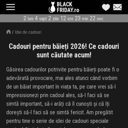
BLACK
FRIDAY.ro
2
4
2
12
23
21
luni
sapt
zile
ore
min
sec
CATEGORII
/
Idei de cadouri
MAGAZINE
Cadouri pentru băieți 2026! Ce cadouri
ÎNSCRIE MAGAZIN
sunt căutate acum!
LIVE BLOG
Găsirea cadourilor potrivite pentru băieți poate fi o
adevărată provocare, mai ales atunci când vorbim
REDUCERI
de un băiat important în viața ta, pe care vrei să-l
CODURI REDUCERE
impresisionezi prin cadoul ales, să-l faci să se
simtă important, să-i arăți că îl cunoști și că îți
CÂND E BLACK FRIDAY
dorești să-l faci să se simtă fericit. Am pregătit
pentru tine o serie de idei de cadouri speciale
ABONARE NEWSLETTER