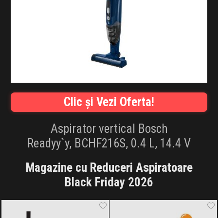
INFLUENCER SQUAD
BRANDURI
IDEI DE CADOURI
ȘTIRI
Clic și Vezi Oferta!
FAVORITE
Aspirator vertical Bosch
Readyy`y,
BCHF216S, 0.4 L, 14.4 V
Magazine cu Reduceri Aspiratoare
Black Friday 2026
Dyson
Black Friday 2026
Dedeman
Black Friday 2026