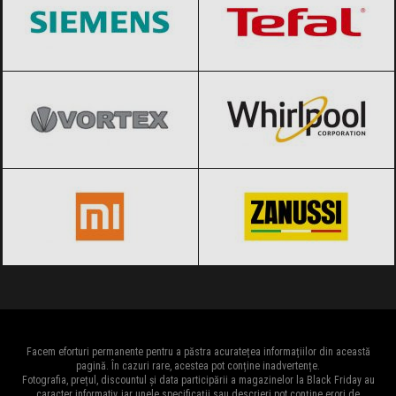
Vortex
Black Friday 2026
Whirlpool
Black Friday 2026
Xiaomi
Black Friday 2026
Zanussi
Black Friday 2026
Facem eforturi permanente pentru a păstra acuratețea informațiilor din această
pagină. În cazuri rare, acestea pot conține inadvertențe.
Fotografia, prețul, discountul și data participării a magazinelor la Black Friday au
caracter informativ, iar unele specificații sau descrieri pot conține erori de