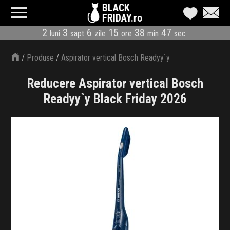
BLACK
FRIDAY.ro
2
3
6
15
38
47
luni
sapt
zile
ore
min
sec
CATEGORII
/
Produse
/
Aspirator vertical Bosch Readyy`y
MAGAZINE
Reducere Aspirator vertical Bosch
ÎNSCRIE MAGAZIN
Readyy`y Black Friday 2026
LIVE BLOG
REDUCERI
CODURI REDUCERE
CÂND E BLACK FRIDAY
ABONARE NEWSLETTER