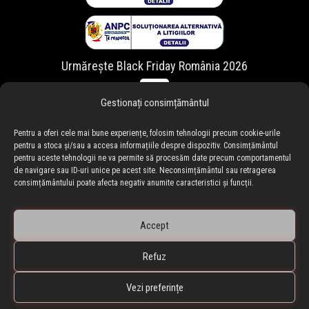
Urmărește Black Friday România 2026
Gestionați consimțământul
Pentru a oferi cele mai bune experiențe, folosim tehnologii precum cookie-urile
pentru a stoca și/sau a accesa informațiile despre dispozitiv. Consimțământul
pentru aceste tehnologii ne va permite să procesăm date precum comportamentul
de navigare sau ID-uri unice pe acest site. Neconsimțământul sau retragerea
consimțământului poate afecta negativ anumite caracteristici și funcții.
Accept
Refuz
🇷🇴 blackfriday.ro
•
🇧🇬 blackfriday.bg
BLACKFRIDAY.ro • Black Friday Romania ® Copyright © 2010-
Vezi preferințe
2026