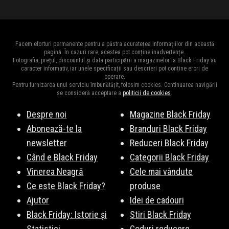
Facem eforturi permanente pentru a păstra acuratețea informațiilor din această
pagină. În cazuri rare, acestea pot conține inadvertențe.
Fotografia, prețul, discountul și data participării a magazinelor la Black Friday au
caracter informativ, iar unele specificații sau descrieri pot conține erori de
operare.
Pentru furnizarea unui serviciu îmbunătățit, folosim cookies. Continuarea navigării
se consideră acceptare a
politicii de cookies
.
Despre noi
Magazine Black Friday
Abonează-te la
Branduri Black Friday
newsletter
Reduceri Black Friday
Când e Black Friday
Categorii Black Friday
Vinerea Neagră
Cele mai vândute
Ce este Black Friday?
produse
Ajutor
Idei de cadouri
Black Friday: Istorie și
Stiri Black Friday
Statistici
Coduri reducere