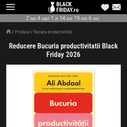
BLACK
FRIDAY.ro
2
4
1
14
19
6
luni
sapt
zi
ore
min
sec
CATEGORII
/
Produse
/
Bucuria productivitatii
MAGAZINE
Reducere Bucuria productivitatii Black
ÎNSCRIE MAGAZIN
Friday 2026
LIVE BLOG
REDUCERI
CODURI REDUCERE
CÂND E BLACK FRIDAY
ABONARE NEWSLETTER