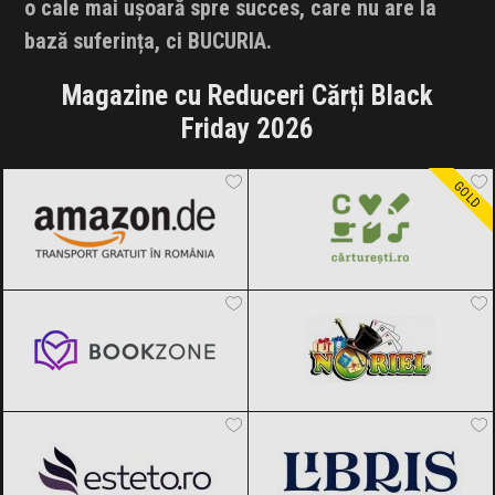
o cale mai ușoară spre succes, care nu are la
bază suferința, ci BUCURIA.
Magazine cu Reduceri Cărți Black
Friday 2026
Amazon.de
Black Friday 2026
Carturesti
Black Friday 2026
GOLD
Bookzone
Black Friday 2026
Noriel
Black Friday 2026
Esteto
Black Friday 2026
Libris
Black Friday 2026