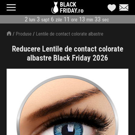
BLACK
FRIDAY.ro
2
3
6
11
13
33
luni
sapt
zile
ore
min
sec
CATEGORII
/
Produse
/
Lentile de contact colorate albastre
MAGAZINE
Reducere Lentile de contact colorate
ÎNSCRIE MAGAZIN
albastre Black Friday 2026
LIVE BLOG
REDUCERI
CODURI REDUCERE
CÂND E BLACK FRIDAY
ABONARE NEWSLETTER