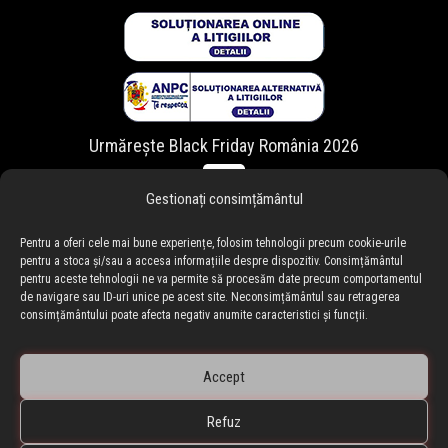
Urmărește Black Friday România 2026
Gestionați consimțământul
Pentru a oferi cele mai bune experiențe, folosim tehnologii precum cookie-urile
pentru a stoca și/sau a accesa informațiile despre dispozitiv. Consimțământul
pentru aceste tehnologii ne va permite să procesăm date precum comportamentul
de navigare sau ID-uri unice pe acest site. Neconsimțământul sau retragerea
consimțământului poate afecta negativ anumite caracteristici și funcții.
Accept
Refuz
🇷🇴 blackfriday.ro
•
🇧🇬 blackfriday.bg