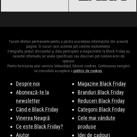
Facem eforturi permanente pentru a păstra acuratețea informațiilor din această
pagină. În cazuri rare, acestea pot conține inadvertențe.
Fotografia, prețul, discountul și data participării a magazinelor la Black Friday au
caracter informativ, iar unele specificații sau descrieri pot conține erori de
operare.
Pentru furnizarea unui serviciu îmbunătățit, folosim cookies. Continuarea navigării
se consideră acceptare a
politicii de cookies
.
Despre noi
Magazine Black Friday
Abonează-te la
Branduri Black Friday
newsletter
Reduceri Black Friday
Când e Black Friday
Categorii Black Friday
Vinerea Neagră
Cele mai vândute
Ce este Black Friday?
produse
Ajutor
Idei de cadouri