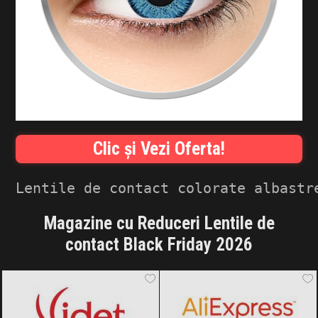
INFLUENCER SQUAD
BRANDURI
IDEI DE CADOURI
ȘTIRI
Clic și Vezi Oferta!
FAVORITE
Lentile de contact colorate albastr
Magazine cu Reduceri Lentile de
contact Black Friday 2026
Videt
Black Friday 2026
AliExpress
Black Friday 2026